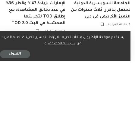
الجامعة السويسرية الدولية
الإمارات بزيادة 47٪ وقطر 36٪
تحتفل بذكرى ثلاث سنوات من
في عدد دقائق المشاهدة، مع
التميز الأكاديمي في دبي
إطلاق TOD لتجربتها
المحسّنة في البث TOD 2.0
4 دقيقة للقراءة
5 دقيقة للقراءة
يستخدم موقعنا الإلكتروني ملفات تعريف الارتباط لتحسين تجربتك. تعلم المزيد
عن:
سياسة الخصوصية
الفيديوهات الدينية: نافذة
روحية في عالم رقمي متسارع
القبول
7 دقيقة للقراءة
مقالات
25 أبريل، 2025
7 دقيقة للقراءة