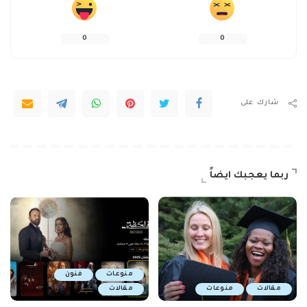
0
0
شارك على
ربما يعجبك ايضاً
منوعات
فنون
مقالات
منوعات
مقالات