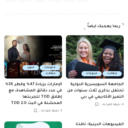
ربما يعجبك ايضاً
منوعات
فنون
مقالات
منوعات
مقالات
الجامعة السويسرية الدولية
الإمارات بزيادة 47٪ وقطر 36٪
تحتفل بذكرى ثلاث سنوات من
في عدد دقائق المشاهدة، مع
التميز الأكاديمي في دبي
إطلاق TOD لتجربتها
المحسّنة في البث TOD 2.0
4 دقيقة للقراءة
5 دقيقة للقراءة
الفيديوهات الدينية: نافذة