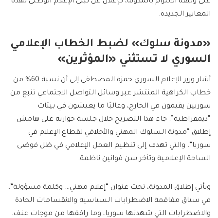
على وثيقة الالتزام بالمدونة، كإعلان عن تبني الإعلام الوطني لهذه
المعايير الجديدة.
«مدونة سلوك» لضبط الخطاب الإعلامي
السوري لا تستثني «المؤثرين»
أشار وزير الإعلام السوري حمزة المصطفى إلى أن نسبة 60% من
خطاب الكراهية المنتشر عبر وسائل التواصل الاجتماعي تنبع من
سوريين يقيمون في الخارج، وغالبًا ما يعيشون في بيئات
“ديمقراطية”. جاء هذا التصريح خلال جلسة حوارية على هامش
إطلاق “مدونة السلوك المهني والأخلاقي لقطاع الإعلام في
سوريا”، والتي تهدف إلى تنظيم العمل الإعلامي في ظل فوضى
الساحة الإعلامية وتأخر سن قوانين ناظمة.
ويأتي إطلاق المدونة، تحت عنوان “إعلام مهني… وكلمة مسؤولة”،
في سياق مفاقمة الاضطرابات السياسية والانقسامات الحادة
والاضطرابات التي شهدتها سوريا، وما رافقها من موجات عنف.