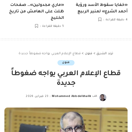
«خفايا سقوط الأسد ورؤية
«ماري مجدولين»… صفحات
أحمد الشرع» لمنير الربيع
ظلت على الهامش من تاريخ
الخليج
4 دقيقة للقراءة
5 دقيقة للقراءة
ترند الشرق
>
فنون
>
قطاع الإعلام العربي يواجه ضغوطاً جديدة
فنون
قطاع الإعلام العربي يواجه ضغوطاً
جديدة
كتب
Mohammed Abbdelkhalik
23 فبراير، 2026
Posted
by