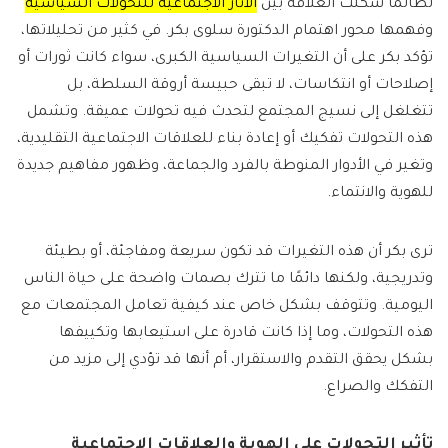
لطالما شكلت العلاقة بين
الآثار الاجتماعية للتحولات السياسية
وفهمها محور اهتمام الدكتورة سلوى بكر. في كثير من تحليلاتها،
تؤكد بكر على أن التغيرات السياسية الكبرى، سواء كانت ثورات أو
إصلاحات أو انتكاسات، لا تبقى حبيسة أروقة السلطة، بل
تتغلغل إلى نسيج المجتمع لتحدث فيه تحولات عميقة. وتشمل
هذه التحولات تفكيك أو إعادة بناء للعلاقات الاجتماعية التقليدية،
وتغير في الأدوار المنوطة بالفرد والجماعة، وظهور مفاهيم جديدة
للهوية والانتماء.
ترى بكر أن هذه التغيرات قد تكون سريعة ومفاجئة، أو بطيئة
وتدريجية، ولكنها دائمًا ما تترك بصمات واضحة على حياة الناس
اليومية. وتتوقف بشكل خاص عند كيفية تعامل المجتمعات مع
هذه التحولات، وما إذا كانت قادرة على استيعابها وتكييفها
بشكل يحقق التقدم والاستقرار، أم أنها قد تؤدي إلى مزيد من
التفكك والصراع.
تأثير التحولات على الهوية والعلاقات الاجتماعية