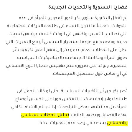
قضايا النسوية والتحديات الجديدة
لم تغفل الدكتورة سلوى بكر الدور المحوري للمرأة في هذه
التحولات. فغالباً ما تكون النساء في طليعة الحركات الاجتماعية
التي تطالب بالتغيير، ولكنهن في الوقت ذاته قد يواجهن تحديات
جديدة ومعقدة مع عودة الاستقرار السياسي أو مع التغيرات التي
تطرأ على الخطاب العام. تدعو بكر إلى فهم أعمق لكيفية تأثر
حقوق المرأة ومكانتها الاجتماعية بالديناميكيات السياسية
المتغيرة، وتؤكد على ضرورة عدم تهميش قضايا النوع الاجتماعي
في أي نقاش حول مستقبل المجتمعات.
تحذر بكر من أن التغيرات السياسية، حتى لو كانت تحمل في
طياتها بوادر إيجابية، قد لا تنعكس فورا على تحسين أوضاع
المرأة، بل قد تشهد بعض التراجعات إذا لم يتم الانتباه الكافي
لهذه القضايا. وربطها الدائم بـ
تحليل الخطاب السياسي
والاجتماعي
يساعد في رصد هذه التغيرات بدقة.