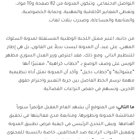
التواصل الاجتماعي. وتتكون المدونة من 82 صفحة و10 مواد،
وتغطي المعايير الأخلاقية والمهنية، وحماية الخصوصية،
والمتابعة والمساءلة، وصدرت بثلاث لغات.
من جانبه، اعتبر ممثل اللجنة الوطنية المستقلة لمدونة السلوك
المهني، علي عيد، أن المدونة ليست بديلاً عن القانون، بل هي إطار
للتنظيم الذاتي. ومع ذلك، فقد اعترض وزير العدل السوري مظهر
الويس على وصف الوضع بـ “خطاب كراهية”، معتبرًا أنها
“عشوائية” و”خطاب دخيل”. وأكد أن المدونة تمثل أداة تنظيمية
مهمة ترسم الخط الفاصل بين حرية التعبير واحترام حقوق
الآخرين، وتسهم في خفض النزاعات القضائية.
ما التالي:
من المتوقع أن يشهد العام المقبل مؤتمراً سنوياً
لمناقشة المدونة وتطويرها، ومتابعة مدى فعاليتها في تحقيق
أهدافها. ويبقى التحدي الرئيسي في كيفية فرض تطبيق المدونة
وتفعيل الأدوات الرادعة ضد المخالفين، خاصة بالنسبة للمحتوى