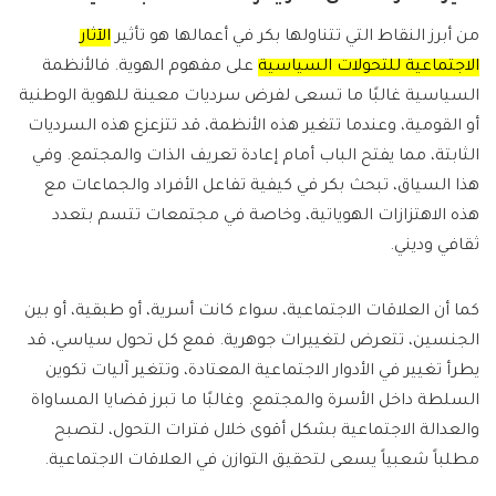
من أبرز النقاط التي تتناولها بكر في أعمالها هو تأثير
الآثار
الاجتماعية للتحولات السياسية
على مفهوم الهوية. فالأنظمة
السياسية غالبًا ما تسعى لفرض سرديات معينة للهوية الوطنية
أو القومية، وعندما تتغير هذه الأنظمة، قد تتزعزع هذه السرديات
الثابتة، مما يفتح الباب أمام إعادة تعريف الذات والمجتمع. وفي
هذا السياق، تبحث بكر في كيفية تفاعل الأفراد والجماعات مع
هذه الاهتزازات الهوياتية، وخاصة في مجتمعات تتسم بتعدد
ثقافي وديني.
كما أن العلاقات الاجتماعية، سواء كانت أسرية، أو طبقية، أو بين
الجنسين، تتعرض لتغييرات جوهرية. فمع كل تحول سياسي، قد
يطرأ تغيير في الأدوار الاجتماعية المعتادة، وتتغير آليات تكوين
السلطة داخل الأسرة والمجتمع. وغالبًا ما تبرز قضايا المساواة
والعدالة الاجتماعية بشكل أقوى خلال فترات التحول، لتصبح
مطلباً شعبياً يسعى لتحقيق التوازن في العلاقات الاجتماعية.