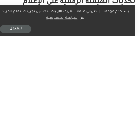
تحديات الهيمنة الرقمية على الإعلام
العربي
يستخدم موقعنا الإلكتروني ملفات تعريف الارتباط لتحسين تجربتك. تعلم المزيد
عن:
سياسة الخصوصية
يبرز الكتاب تشخيصاً لحالة الإعلام العربي في ظل هيمنة
القبول
المنصات الرقمية العالمية. هذه المنصات لم تعد مجرد وسائط
لنشر المحتوى، بل أصبحت قوى اقتصادية وثقافية كبرى تتحكم
في طرق الإنتاج والتوزيع وأنماط الاستهلاك.
لقد غيرت هذه المنصات قواعد اللعبة بالكامل، مما أدى إلى تراجع
مكانة الوسائل التقليدية مثل الإذاعة والتلفزيون والصحافة
المطبوعة. وتتحول المنافسة إلى سباق غير متكافئ بين
مؤسسات إعلامية وطنية محدودة الموارد وشركات تكنولوجية
عملاقة تمتلك الخوارزميات والبيانات ورؤوس الأموال الضخمة.
لكن التحدي، كما يلفت المؤلف الانتباه، لا يقتصر على الجانب
الاقتصادي أو التكنولوجي، بل يمتد إلى عمق المسألة الثقافية
والمعرفية. عندما تنتقل السيطرة من غرف التحرير إلى