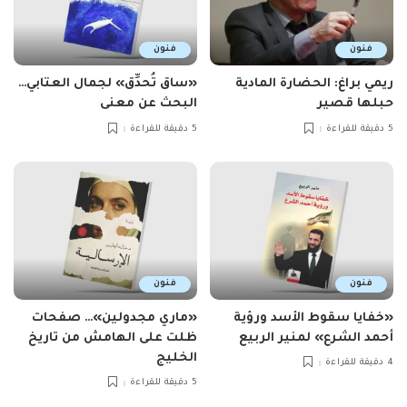
فنون
فنون
ريمي براغ: الحضارة المادية
«ساق تُحدِّق» لجمال العتابي…
حبلها قصير
البحث عن معنى
5 دقيقة للقراءة
5 دقيقة للقراءة
فنون
فنون
«خفايا سقوط الأسد ورؤية
«ماري مجدولين»… صفحات
أحمد الشرع» لمنير الربيع
ظلت على الهامش من تاريخ
الخليج
4 دقيقة للقراءة
5 دقيقة للقراءة