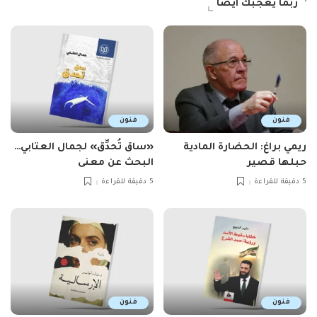
ربما يعجبك ايضاً
فنون
فنون
ريمي براغ: الحضارة المادية
«ساق تُحدِّق» لجمال العتابي…
حبلها قصير
البحث عن معنى
5 دقيقة للقراءة
5 دقيقة للقراءة
فنون
فنون