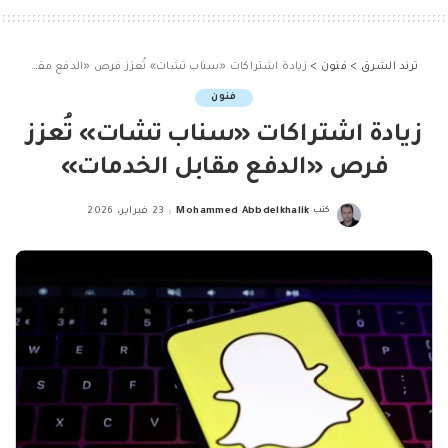
ترند الشرق
>
فنون
>
زيادة اشتراكات «سناب تشات» تُعزز فرص «الدفع مقابل الخدمات»
فنون
زيادة اشتراكات «سناب تشات» تُعزز
فرص «الدفع مقابل الخدمات»
كتب
Mohammed Abbdelkhalik
23 فبراير، 2026
Posted
by