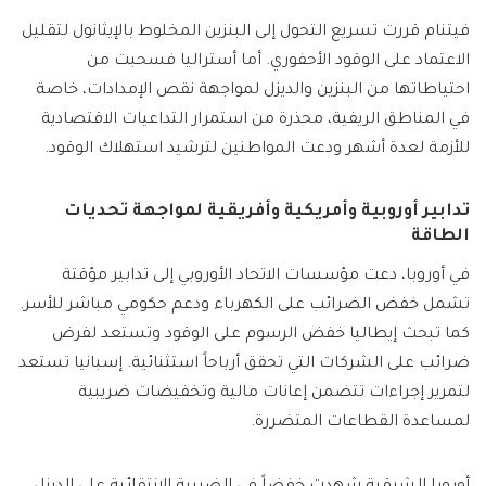
فيتنام قررت تسريع التحول إلى البنزين المخلوط بالإيثانول لتقليل
الاعتماد على الوقود الأحفوري. أما أستراليا فسحبت من
احتياطاتها من البنزين والديزل لمواجهة نقص الإمدادات، خاصة
في المناطق الريفية، محذرة من استمرار التداعيات الاقتصادية
للأزمة لعدة أشهر ودعت المواطنين لترشيد استهلاك الوقود.
تدابير أوروبية وأمريكية وأفريقية لمواجهة تحديات
الطاقة
في أوروبا، دعت مؤسسات الاتحاد الأوروبي إلى تدابير مؤقتة
تشمل خفض الضرائب على الكهرباء ودعم حكومي مباشر للأسر.
كما تبحث إيطاليا خفض الرسوم على الوقود وتستعد لفرض
ضرائب على الشركات التي تحقق أرباحاً استثنائية. إسبانيا تستعد
لتمرير إجراءات تتضمن إعانات مالية وتخفيضات ضريبية
لمساعدة القطاعات المتضررة.