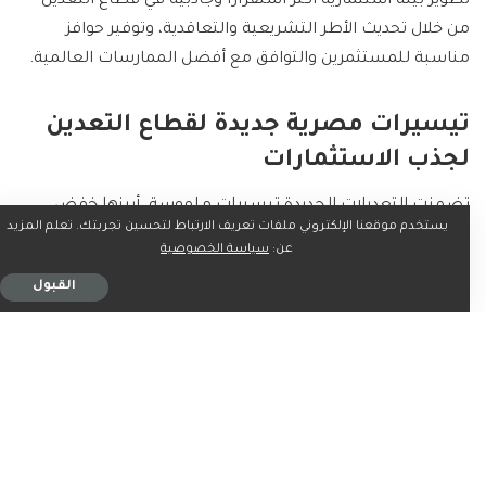
تطوير بيئة استثمارية أكثر استقراراً وجاذبية في قطاع التعدين
من خلال تحديث الأطر التشريعية والتعاقدية، وتوفير حوافز
مناسبة للمستثمرين والتوافق مع أفضل الممارسات العالمية.
تيسيرات مصرية جديدة لقطاع التعدين
لجذب الاستثمارات
تضمنت التعديلات الجديدة تيسيرات ملموسة، أبرزها خفض
يستخدم موقعنا الإلكتروني ملفات تعريف الارتباط لتحسين تجربتك. تعلم المزيد
القيمة الإيجارية لمناطق البحث والاستكشاف بنسب تصل إلى
عن:
سياسة الخصوصية
60%. يهدف هذا الخفض إلى تخفيف الأعباء المالية على
القبول
المستثمرين في المراحل الأولية للمشروعات وتشجيع التوسع
في أعمال البحث وزيادة فرص الاستكشافات المعدنية.
كما حددت التعديلات مدة زمنية لا تتجاوز 30 يوماً لإصدار
الموافقات والتنسيقات، مما يدعم تبسيط الإجراءات ويسرع
وتيرة العمل في مشروعات التعدين. وأجازت التعديلات استغلال
أكثر من خام داخل منطقة الامتياز الواحدة، مما يحقق الاستفادة