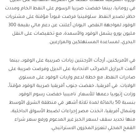
أوروبا الشرقية شهدت خفضاً في الضريبة الانتقائية على الديزل
في رومانيا، بينما خفضت صربيا الرسوم على النفط الخام ومددت
حظر تصدير النفط. سلوفينيا فرضت قيوداً مؤقتة على مشتريات
الوقود لمواجهة النقص. اليونان أعلنت عن دعم مالي بقيمة 300
مليون يورو يشمل الوقود والأسمدة، مع تخفيضات على النقل
البحري، لمساعدة المستهلكين والمزارعين.
في الأمريكتين، أرجأت الأرجنتين زيادات ضريبية على الوقود، بينما
ألغت البرازيل الضرائب الاتحادية على الديزل وفرضت ضريبة على
صادرات النفط، مع خطة لدعم واردات الوقود على مستوى
الولايات. في أفريقيا، خفضت جنوب أفريقيا ضريبة الوقود مؤقتاً،
وزادت إثيوبيا دعمها للأسعار. ناميبيا خفضت رسوم الوقود
بنسبة 50 بالمائة لمدة ثلاثة أشهر. في منطقة الشرق الأوسط
وشمال أفريقيا، اتخذت مصر إجراءات لضبط الأسواق الداخلية،
منها تحديد سقف لسعر الخبز غير المدعوم ورفع سعر شراء
القمح المحلي لتعزيز المخزون الاستراتيجي.