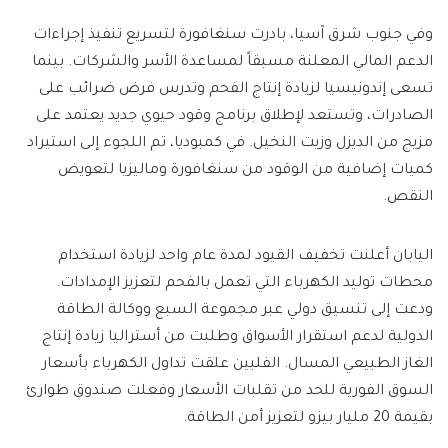
وفي جنوب شرق آسيا، بادرت سنغافورة لتسريع تنفيذ إجراءات
الدعم المالي المعلنة مسبقاً لمساعدة الأسر والشركات. بينما
تسعى إندونيسيا لزيادة إنتاج الفحم وتدرس فرض ضرائب على
الصادرات، وتستعد لإطلاق برنامج وقود حيوي جديد يعتمد على
مزيج من الديزل وزيت النخيل. في كمبوديا، تم اللجوء إلى استيراد
كميات إضافية من الوقود من سنغافورة وماليزيا لتعويض
النقص.
اليابان أعلنت تخفيف القيود لمدة عام واحد لزيادة استخدام
محطات توليد الكهرباء التي تعمل بالفحم لتعزيز الإمدادات.
ودعت إلى تنسيق دولي عبر مجموعة السبع ووكالة الطاقة
الدولية لدعم استقرار الأسواق وطلبت من أستراليا زيادة إنتاج
الغاز الطبيعي المسال. الفلبين علقت تداول الكهرباء بأسعار
السوق الفورية للحد من تقلبات الأسعار وفعلت صندوق طوارئ
بقيمة 20 مليار بيزو لتعزيز أمن الطاقة.