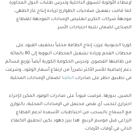
لإعطاء الأولوية للسوق الداخلية وتدرس طلبات الدول المجاورة.
كما قامت بتفعيل صلاحيات الطوارئ لزيادة إنتاج غاز الطهي،
موجهةً شركات التكرير لتقليص الإمدادات الموجهة للقطاع
الصناعي لضمان تلبية احتياجات الأسر.
كوريا الجنوبية عززت إنتاج الطاقة محلياً بتخفيف القيود على
محطات الفحم وزيادة تشغيل المحطات النووية إلى 80 بالمائة
من طاقتها القصوى. وتدرس الحكومة الكورية أيضاً توزيع قسائم
دعم إضافية للأسر الأكثر تضرراً من ارتفاع أسعار الوقود، وشرعت
في تطبيق حظر على صادرات
النافتا
لضمان الإمدادات المحلية.
الصين، بدورها، فرضت قيوداً على صادرات الوقود المكرر كإجراء
احترازي لتجنب أي نقص محتمل في الإمدادات المحلية، بالتوازي
مع السماح بالسحب من احتياطيات الأسمدة لدعم القطاع
الزراعي قبل موسم الربيع. هذا يبرز جهود بكين لتحقيق الاكتفاء
الذاتي في أوقات الأزمات.