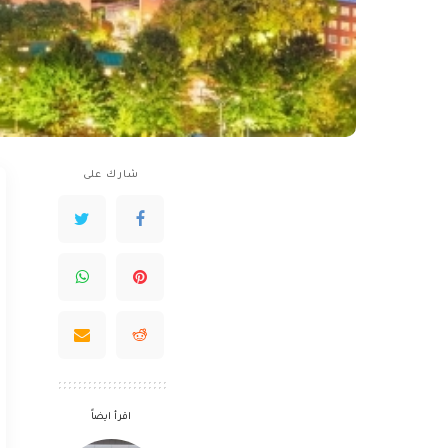
شارك على
اقرأ ايضاً