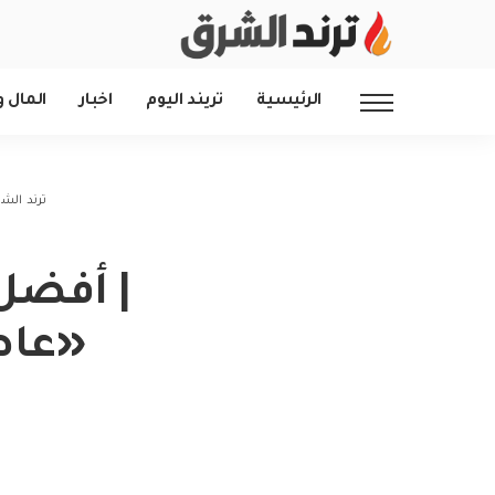
الرئيسية
تريند اليوم
اخبار
المال و
ترند الش
«عاص