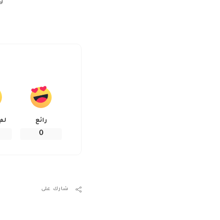
و
رائع
لم
0
شارك على