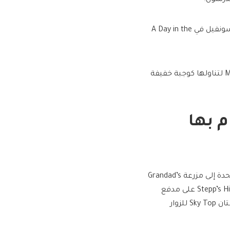
4- يمكنك التسوق لشراء ديكورات المنزل أو الهدايا التذكارية من هيندرسونفيل في A Day in the
5- استمتع بتناول كعكة دونات مصنوعة يدويًا في مخبز McFarlan Bakery لتناولها كوجبة خفيفة
م بها
نظِّم رحلة قصيرة بالسيارة شرقًا على الطريق السريع 64 بالولايات المتحدة إلى مزرعة Grandad’s
Apples ‘N Such، التي يديرها مزارع من الجيل الرابع، تحتوي بستان Stepp’s Hillcrest على مدفع
تفاح يمكن للضيوف إطلاقه على هدف، وفي Flat Rock القريبة، تتيح بستان Sky Top للزوار