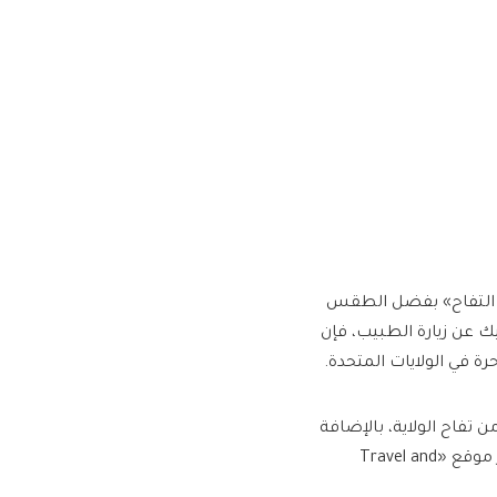
مة التفاح» بفضل الطقس
يك عن زيارة الطبيب، فإن
رة في الولايات المتحدة.
ا هذا اللقب لأن مقاطعة هيندرسونفيل تزرع أكثر من 80% من تفاح الولاية، بالإضافة
إلى أنها واحدة من أكبر 20 مقاطعة منتجة للتفاح في البلاد، حسبما ذكر موقع «Travel and