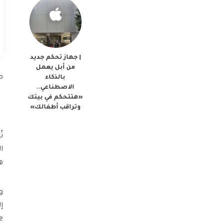
| جهاز تحكم جديد
من أبل يعمل
م
بالذكاء
الاصطناعي..
«هتتحكم في بيتك
وتراقب أطفالك»
ت
ا
ه
ure