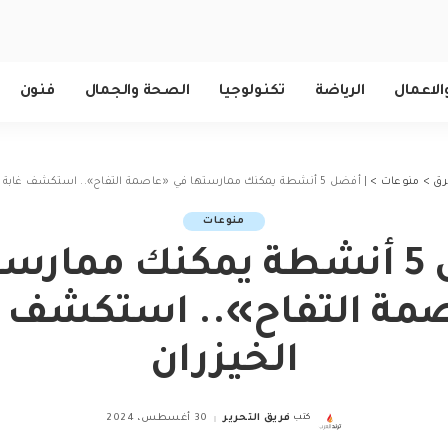
الاعمال
الرياضة
تكنولوجيا
الصحة والجمال
فنون
رق
>
منوعات
>
| أفضل 5 أنشطة يمكنك ممارستها في «عاصمة التفاح».. استكشف غابة الخيزران
منوعات
| أفضل 5 أنشطة يمكنك ممار
مة التفاح».. استكشف غ
الخيزران
كتب
فريق التحرير
30 أغسطس، 2024
Posted
by