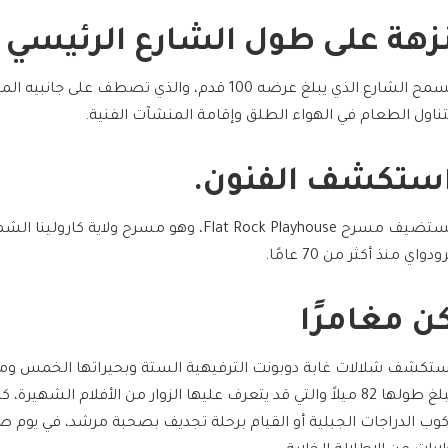
زهة على طول الشارع الرئيسي
يسمح الشارع الذي يبلغ عرضه 100 قدم، والذي تصطف على
تناول الطعام في الهواء الطلق وإقامة المنشآت الفنية.
ستكشف الفنون.
يستضيف مسرح Flat Rock Playhouse، وهو مسرح ولاية 
ودواي منذ أكثر من 70 عامًا.
ن مغامرًا
ستكشف شلالات غابة دوبونت الترفيهية الستة وبحيراتها الخمس ومس
يبلغ طولها 82 ميلاً والتي قد يتعرف عليها الزوار من الأفلام الشهي
كوب الدراجات الجبلية أو القيام برحلة تجديف بصحبة مرشد، في يوم صا