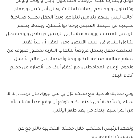
دولار، ويشارك فيها الرؤساء السابقون: بايدن وأوباما وبوش
وكلينتون، وزوجاتهم، إضافة لعائلات رهائن أمريكيين، وزعماء
أجانب ليس بينهم بنيامين نتنياهو، ويبدأ الحفل بصلاة صباحية
تقليدية في كنيسة القديس يوحنا بواشنطن، وبعدها ينضم
الرئيس المنتخب وزوجته ميلانيا إلى الرئيس جو بايدن وزوجته جيل،
لتناول الشاي في البيت الأبيض، ومن المقرر أن يبدأ تغيير
السلطة بحفل يشمل عروضاً للألعاب النارية بحضور ضيوف من
بينهم عمالقة صناعة التكنولوجيا وأصدقاء من عالم الأعمال
ونجوم الإعلام المحافظين، مع تدفق آلاف من أنصاره من جميع
أنحاء البلاد.
وفي مقابلة هاتفية مع شبكة «إن بي سي نيوز»، قال ترمب، إنه لا
يملك رقماً دقيقاً في ذهنه، لكنه يتوقع أن يوقع عدداً «قياسياً»
من المراسيم ابتداء من بعد ظهر الإثنين.
وتعهد الرئيس المنتخب خلال حملته الانتخابية بالتراجع عن
سياسات إدارة جو بايدن.