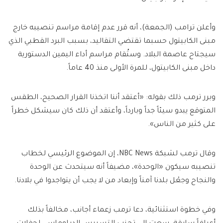
وأعلن ترامب (الجمعة)، أنه قرر عدم إقامة مراسم تنصيبه خارج
مبنى الكابيتول حسبما تقتضي التقاليد، بسبب البرد القطبي الذي
سيجتاح عاصمة البلاد. وستُقام مراسم أداء اليمين الدستورية
داخل مبنى الكابيتول، للمرة الأولى منذ 40 عاماً.
وبرر ترمب ذلك بقوله: «أعتقد أننا اتخذنا القرار الصحيح، الطقس
المتوقع يبدو سيئاً جداً وبارداً، وأعتقد أن ذلك كان سيشكل خطراً
على كثير من الناس».
وقال ترمب لشبكة NBC News، إن الموضوع الرئيسي لخطاب
تنصيبه سيكون «الوحدة»، مضيفاً أنه سيتحدث عن الوحدة
والنجاح وجعْل بلدنا آمناً وإبعاد من لا يجب أن يتواجدوا في بلادنا.
وفي خطوة استثنائية، دعا ترمب زعماء أجانب، مخالفاً بذلك