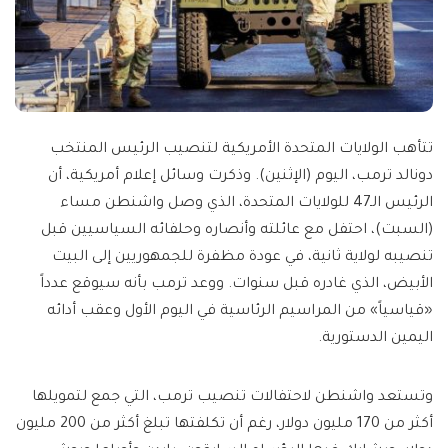
تتأهب الولايات المتحدة الأمريكية لتنصيب الرئيس المنتخب
دونالد ترمب، اليوم (الإثنين). وذكرت وسائل إعلام أمريكية، أن
الرئيس الـ47 للولايات المتحدة، الذي وصل واشنطن مساء
(السبت)، احتفل مع عائلته وأنصاره وحلفائه السياسيين قبل
تنصيبه لولاية ثانية، في عودة مظفرة للجمهوريين إلى البيت
الأبيض، الذي غادره قبل سنوات. ووعد ترمب بأنه سيوقع عدداً
«قياسياً» من المراسيم الرئاسية في اليوم الأول وعقب أدائه
اليمين الدستورية.
وتستعد واشنطن لاحتفالات تنصيب ترمب، التي جمع لتمويلها
أكثر من 170 مليون دولار، رغم أن تكلفتها تبلغ أكثر من 200 مليون