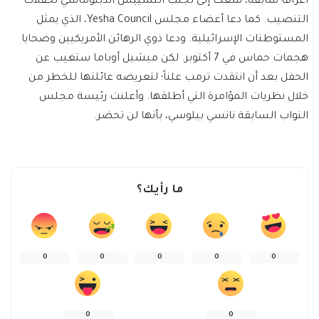
أعرافاً سابقة، سعت إلى تجنب التسييس الدبلوماسي لحفلات
التنصيب. كما دعا أعضاء مجلس Yesha Council، الذي يمثل
المستوطنات الإسرائيلية. ودعا ذوي الرهائن الأمريكيين وضحايا
هجمات حماس في 7 أكتوبر. لكن ميشيل أوباما ستغيب عن
الحفل بعد أن انتقدت ترمب علناً؛ لتعريضه عائلتها للخطر من
خلال نظريات المؤامرة التي أطلقها. وأعلنت رئيسة مجلس
النواب السابقة نانسي بيلوسي، بأنها لن تحضر.
ما رأيك؟
0
0
0
0
0
0
0