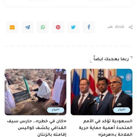
شارك على
ربما يعجبك ايضاً
اخبار
اخبار
السعودية تؤكد في الأمم
«كان في خطر»… حارس سيف
المتحدة أهمية حماية حرية
القذافي يكشف كواليس
الملاحة بـ«هرمز»
إقامته بالزنتان