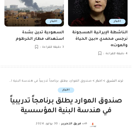
اخبار
اخبار
الناشطة الإيرانية المسجونة
السعودية تدين بشدة
نرجس محمدي «بين الحياة
استهداف مطار الخرطوم
والموت»
3 دقيقة للقراءة
4 دقيقة للقراءة
ترند الشرق
>
اخبار
>
صندوق الموارد يطلق برنامجاً تدريبياً في هندسة البنية المؤسسية
اخبار
صندوق الموارد يطلق برنامجاً تدريبياً
في هندسة البنية المؤسسية
كتب
فريق التحرير
30 يوليو، 2024
Posted
by