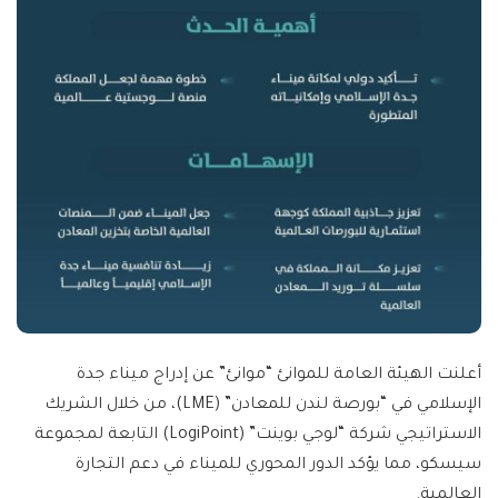
أعلنت الهيئة العامة للموانئ “موانئ” عن إدراج ميناء جدة
الإسلامي في “بورصة لندن للمعادن” (LME)، من خلال الشريك
الاستراتيجي شركة “لوجي بوينت” (LogiPoint) التابعة لمجموعة
سيسكو، مما يؤكد الدور المحوري للميناء في دعم التجارة
العالمية.