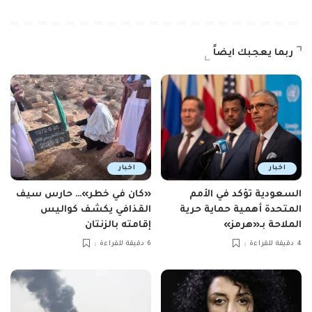
ربما يعجبك ايضاً
اخبار
اخبار
السعودية تؤكد في الأمم
«كان في خطر»… حارس سيف
المتحدة أهمية حماية حرية
القذافي يكشف كواليس
الملاحة بـ«هرمز»
إقامته بالزنتان
4 دقيقة للقراءة
6 دقيقة للقراءة