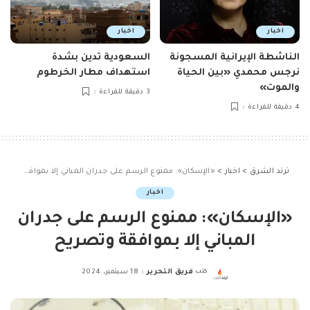
اخبار
اخبار
الناشطة الإيرانية المسجونة
السعودية تدين بشدة
نرجس محمدي «بين الحياة
استهداف مطار الخرطوم
والموت»
3 دقيقة للقراءة
4 دقيقة للقراءة
ترند الشرق
>
اخبار
>
«الإسكان»: ممنوع الرسم على جدران المباني إلا بموافقة وتصريح
اخبار
«الإسكان»: ممنوع الرسم على جدران
المباني إلا بموافقة وتصريح
كتب
فريق التحرير
18 سبتمبر، 2024
Posted
by