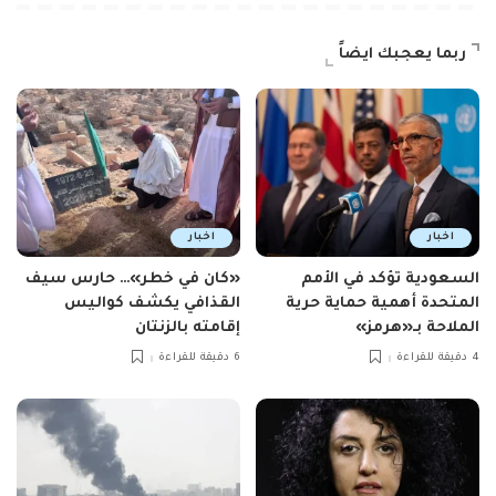
ربما يعجبك ايضاً
اخبار
اخبار
السعودية تؤكد في الأمم
«كان في خطر»… حارس سيف
المتحدة أهمية حماية حرية
القذافي يكشف كواليس
الملاحة بـ«هرمز»
إقامته بالزنتان
4 دقيقة للقراءة
6 دقيقة للقراءة