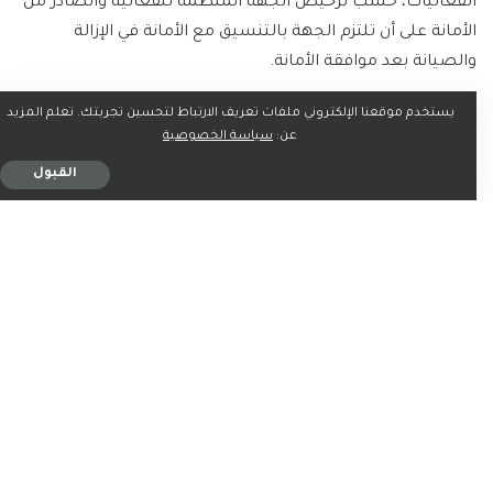
الفعاليات، حسب ترخيص الجهة المنظمة للفعالية والصادر من
الأمانة على أن تلتزم الجهة بالتنسيق مع الأمانة في الإزالة
والصيانة بعد موافقة الأمانة.
يستخدم موقعنا الإلكتروني ملفات تعريف الارتباط لتحسين تجربتك. تعلم المزيد
وتلتزم الجهة المستفيدة بصيانة الجدارية إذا تلفت وتهالكت
عن:
سياسة الخصوصية
بالتنسيق مع الأمانة سواء بالإزالة أو الصيانة، كما يلتزم الفنان
القبول
في الأعمال الفردية المصرح لها بالصيانة أو الإزالة للجدارية إذا
تلفت وتهالكت بالتنسيق مع الأمانة.
ويمنع الرسم على المباني الحكومية أو الخاصة من قبل الجهة
ذاتها بأي حال من الأحوال دون الحصول على الموافقة والتصريح
من قبل الأمانة على سبيل المثال لا الحصر: (مستشفيات مدارس
حضانات…).
وأوضح الدليل، منع الرسم من قبل الملاك على جدران وأسوار
المباني التجارية دون الحصول على الموافقة والتصريح من قبل