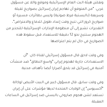
ونقلتن هيئة البث العام الإسرائيلية وموقع واللا عن مسؤول
غربي: “من المتوقع أن تهاجم إيران إسرائيل بصواريخ ثقيلة
وسريعة (باليستية فرط صوتية) وليس بطائرات مسيرة أو
صواريخ كروز التي تتيح وقت إعداد طويل للدفاع والاعتراض”،
التقديرات تشير إلى أن منظومة الإنذارات الإسرائيلية للتحذير من
الهجوم ستتيح نحو 12 دقيقة للاستعداد قبل سقوط هذه
الصواريخ في حال لم يتم اعتراضها.
وفي وقت لاحق قال مسؤول إسرائيلي لقناة كان: “أن
الاستعدادات جارية لهجوم إيراني “واسع النطاق” ضد منشآت
أمنية في إسرائيل قد يلحق أضرارا أيضا بأهداف مدنية.
وفي وقت سابق، قال مسؤول كبير في البيت الأبيض لوكالة
“أكسيوس” إن الولايات المتحدة لديها مؤشرات على أن إيران
تستعد لشن هجوم صاروخي باليستي ضد إسرائيل في الساعات
المقبلة.