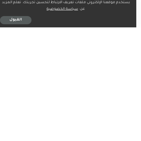
يستخدم موقعنا الإلكتروني ملفات تعريف الارتباط لتحسين تجربتك. تعلم المزيد
عن:
سياسة الخصوصية
0
0
0
0
0
القبول
0
0
شارك على
ربما يعجبك ايضاً