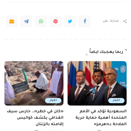
شارك على
ربما يعجبك ايضاً
اخبار
اخبار
السعودية تؤكد في الأمم
«كان في خطر»… حارس سيف
المتحدة أهمية حماية حرية
القذافي يكشف كواليس
الملاحة بـ«هرمز»
إقامته بالزنتان