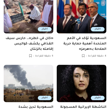
اخبار
اخبار
السعودية تؤكد في الأمم
«كان في خطر»… حارس سيف
المتحدة أهمية حماية حرية
القذافي يكشف كواليس
الملاحة بـ«هرمز»
إقامته بالزنتان
4 دقيقة للقراءة
6 دقيقة للقراءة
اخبار
اخبار
الناشطة الإيرانية المسجونة
السعودية تدين بشدة