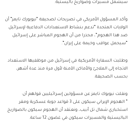
سيشمل مسيرات وصواريخ باليستية.
وأكد المسؤول الأمريكي في تصريحات لصحيفة “نيويورك تايمز” أن
الولايات المتحدة “تدعم بنشاط الاستعدادات الدفاعية لإسرائيل
ضد هذا الهجوم”، محذرا من أن الهجوم المباشر على إسرائيل
“سيحمل عواقب وخيمة على إيران”.
وطلبت السفارة الأمريكية في إسرائيل من موظفيها الاستعداد
الاتجاه إلى الملاجئ والأماكن الآمنة لأول مرة منذ عدة أشهر،
بحسب الصحيفة.
ونقلت نيويوك تايمز عن مسؤولين إسرائيليين قولهم أن:
” الهجوم الإيراني سيكون على 3 قواعد جوية عسكرية ومقر
استخباري شمال تل أبيب، ونعتقد أن الهجوم سيكون بالصواريخ
الباليستية والمسيرات سيكون في غضون 12 ساعة.