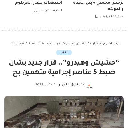
نرجس محمدي «بين الحياة
استهداف مطار الخرطوم
والموت»
3 دقيقة للقراءة
4 دقيقة للقراءة
ترند الشرق
>
اخبار
>
“حشيش وهيدرو”.. قرار جديد بشأن ضبط 5 عناصر إجرامية متهمين بح
اخبار
“حشيش وهيدرو”.. قرار جديد بشأن
ضبط 5 عناصر إجرامية متهمين بح
كتب
فريق التحرير
1 أكتوبر، 2024
Posted
by