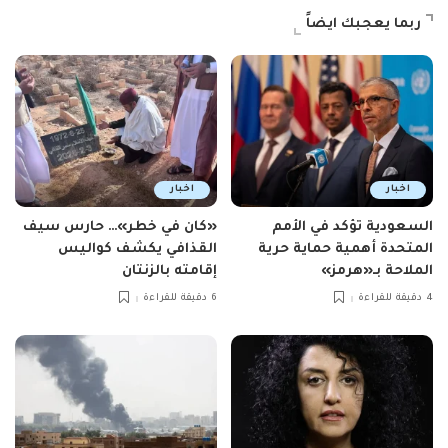
ربما يعجبك ايضاً
اخبار
اخبار
السعودية تؤكد في الأمم
«كان في خطر»… حارس سيف
المتحدة أهمية حماية حرية
القذافي يكشف كواليس
الملاحة بـ«هرمز»
إقامته بالزنتان
4 دقيقة للقراءة
6 دقيقة للقراءة