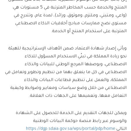
إلى جانب حزمة من الوسوم التحفيزية للجهات بناءً على مستوى
المنتج والخدمة حسب المخاطر المترتبة في 5 مستويات هي:
(واعي، ومتبني، وملتزم، وموثوق، ورائد)، لمدة عام، وتتدرج في
مستوى نضج ممارسات مبادئ أخلاقيات الذكاء الاصطناعي
المترتبة على استخدام المنتج أو الخدمة.
ويأتي إصدار شهادة الاعتماد ضمن الأهداف الإستراتيجية للهيئة
نحو ريادة المملكة في تبنّي الاستخدام المسؤول للذكاء
الاصطناعي، وبوصفها المرجع الوطني للبيانات والذكاء
الاصطناعي في كل ما يتعلق بهما من تنظيم وتطوير وتعامل في
المملكة، والعمل على تنظيم قطاعات البيانات والذكاء
الاصطناعي من خلال وضع سياسات ومعايير وضوابط وكيفية
التعامل معها، وتعميمها على الجهات ذات العلاقة.
ويمكن للجهات التقديم على الخدمة للحصول على الشهادة
والوسوم عبر رابط منصة حوكمة البيانات الوطنية
التالي:
https://dgp.sdaia.gov.sa/wps/portal/pdp/home