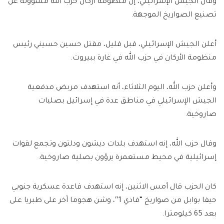
وقال الجيش الإسرائيلي، إن منظومة أركان حزب الله مسؤولة عن
تصنيع الصواريخ الموجهة.
أعلن الجيش الإسرائيلي، قبل قليل، مقتل حسين حسيني رئيس
منظومة الأركان في حزب الله في غارة ببيروت.
وأعلن حزب الله، اليوم الثلاثاء، أنه استهدف مربض مدفعية‌‏
الجيش الإسرائيلي في مناطق عدة في إسرائيل بصليات
صاروخية.
وقال حزب الله، إنه استهدف بلدات ديشون ودلتون وتجمع لقوات
إسرائيلية في محيط مستعمرة يرؤون بصلية صاروخية.
كان الحزب قال أمس الاثنين، إنه استهدف قاعدة عسكرية جنوبي
حيفا بوابل من صواريخ “فادي 1″، وشن هجوما آخر على طبريا على
بعد 65 كيلومترا.