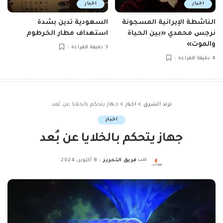
اخبار
اخبار
الناشطة الإيرانية المسجونة
السعودية تدين بشدة
نرجس محمدي «بين الحياة
استهداف مطار الخرطوم
والموت»
3 دقيقة للقراءة
4 دقيقة للقراءة
ترند الشرق
>
اخبار
>
جهاز يتحكم بالخلايا عن بُعد
اخبار
جهاز يتحكم بالخلايا عن بُعد
كتب
فريق التحرير
8 أكتوبر، 2024
Posted
by