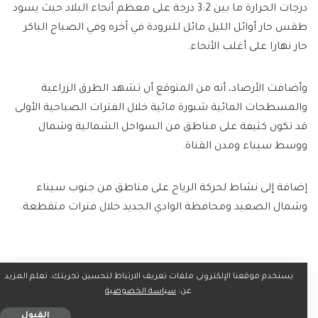
درجات الحرارة ما بين 3:2 درجة على معظم أنحاء البلاد حيث يسود
طقس حار أوائل الليل مائل للبرودة في آخره وفي الصباح الباكر
حار نهارا على أغلب الأنحاء.
وأضافت الأرصاد، أنه من المتوقع أن تشهد الطرق الزراعية
والمسطحات المائية شبورة مائية خلال الفترات الصباحية الأولى
قد تكون كثيفة على مناطق من السواحل الشمالية وشمال
ووسط سيناء ومدن القناة.
إضافة إلى نشاط لحركة الرياح على مناطق من جنوب سيناء
وشمال الصعيد ومحافظة الوادي الجديد خلال فترات متقطعة.
يستخدم موقعنا الإلكتروني ملفات تعريف الارتباط لتحسين تجربتك. تعلم المزيد
ما رأيك؟
عن:
سياسة الخصوصية
القبول