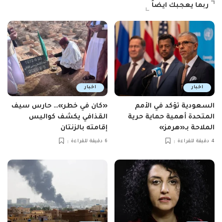
ربما يعجبك ايضاً
اخبار
اخبار
السعودية تؤكد في الأمم
«كان في خطر»… حارس سيف
المتحدة أهمية حماية حرية
القذافي يكشف كواليس
الملاحة بـ«هرمز»
إقامته بالزنتان
4 دقيقة للقراءة
6 دقيقة للقراءة