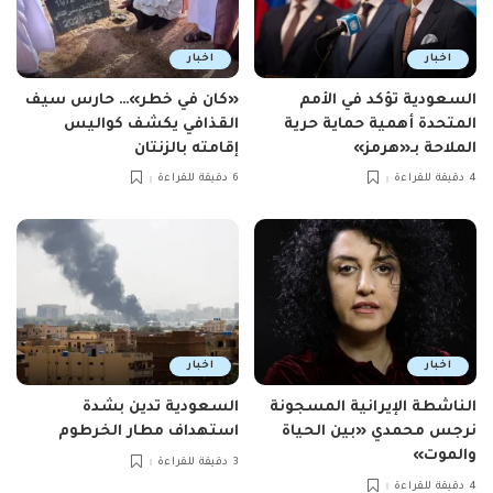
اخبار
اخبار
السعودية تؤكد في الأمم
«كان في خطر»… حارس سيف
المتحدة أهمية حماية حرية
القذافي يكشف كواليس
الملاحة بـ«هرمز»
إقامته بالزنتان
4 دقيقة للقراءة
6 دقيقة للقراءة
اخبار
اخبار
الناشطة الإيرانية المسجونة
السعودية تدين بشدة
نرجس محمدي «بين الحياة
استهداف مطار الخرطوم
والموت»
3 دقيقة للقراءة
4 دقيقة للقراءة