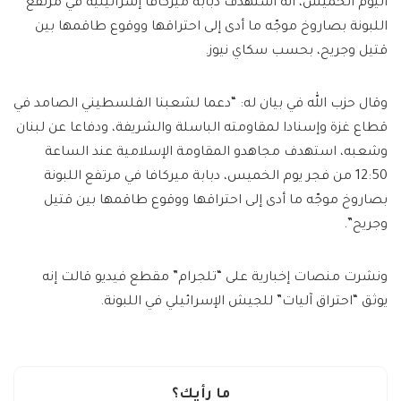
اليوم الخميس، أنه استهدف دبابة ميركافا إسرائيلية في مرتفع
اللبونة بصاروخ موجّه ما أدى إلى احتراقها ووقوع طاقمها بين
قتيل وجريح، بحسب سكاي نيوز.
وقال حزب الله في بيان له: “دعما لشعبنا الفلسطيني الصامد في
قطاع غزة وإسنادا لمقاومته الباسلة ‌‏‌‏‌والشريفة، ودفاعا عن لبنان
وشعبه، استهدف مجاهدو المقاومة الإسلامية عند الساعة
12:50 من فجر يوم الخميس، دبابة ميركافا في مرتفع اللبونة
بصاروخ موجّه ما أدى إلى احتراقها ووقوع طاقمها بين قتيل
وجريح”.
ونشرت منصات إخبارية على “تلجرام” مقطع فيديو قالت إنه
يوثق “احتراق آليات” للجيش الإسرائيلي في اللبونة.
ما رأيك؟