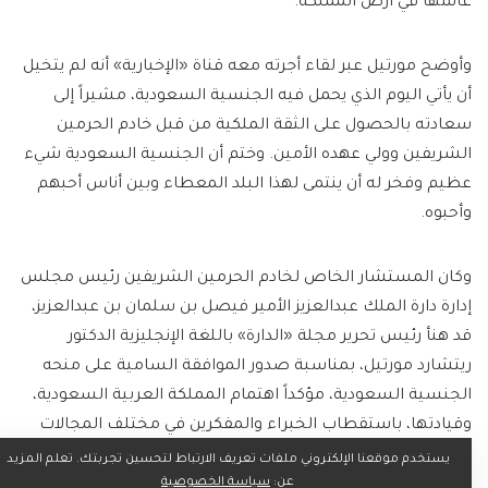
عاشها في أرض المملكة.
وأوضح مورتيل عبر لقاء أجرته معه قناة «الإخبارية» أنه لم يتخيل
أن يأتي اليوم الذي يحمل فيه الجنسية السعودية، مشيراً إلى
سعادته بالحصول على الثقة الملكية من قبل خادم الحرمين
الشريفين وولي عهده الأمين. وختم أن الجنسية السعودية شيء
عظيم وفخر له أن ينتمى لهذا البلد المعطاء وبين أناس أحبهم
وأحبوه.
وكان المستشار الخاص لخادم الحرمين الشريفين رئيس مجلس
إدارة دارة الملك عبدالعزيز الأمير فيصل بن سلمان بن عبدالعزيز،
قد هنأ رئيس تحرير مجلة «الدارة» باللغة الإنجليزية الدكتور
ريتشارد مورتيل، بمناسبة صدور الموافقة السامية على منحه
الجنسية السعودية، مؤكداً اهتمام المملكة العربية السعودية،
وقيادتها، باستقطاب الخبراء والمفكرين في مختلف المجالات
للإسهام في مسيرة بناء مجتمع ثقافي وعلمي متين في بلادنا
يستخدم موقعنا الإلكتروني ملفات تعريف الارتباط لتحسين تجربتك. تعلم المزيد
الغالية.
عن:
سياسة الخصوصية