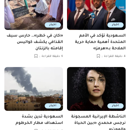
اخبار
اخبار
السعودية تؤكد في الأمم
«كان في خطر»… حارس سيف
المتحدة أهمية حماية حرية
القذافي يكشف كواليس
الملاحة بـ«هرمز»
إقامته بالزنتان
4 دقيقة للقراءة
6 دقيقة للقراءة
اخبار
اخبار
الناشطة الإيرانية المسجونة
السعودية تدين بشدة
نرجس محمدي «بين الحياة
استهداف مطار الخرطوم
والموت»