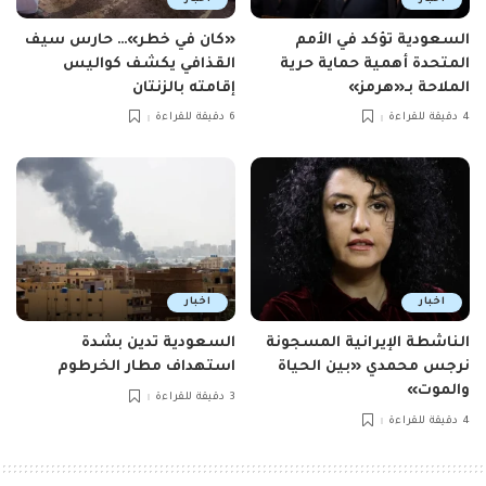
السعودية تؤكد في الأمم
«كان في خطر»… حارس سيف
المتحدة أهمية حماية حرية
القذافي يكشف كواليس
الملاحة بـ«هرمز»
إقامته بالزنتان
4 دقيقة للقراءة
6 دقيقة للقراءة
اخبار
اخبار
الناشطة الإيرانية المسجونة
السعودية تدين بشدة
نرجس محمدي «بين الحياة
استهداف مطار الخرطوم
والموت»
3 دقيقة للقراءة
4 دقيقة للقراءة