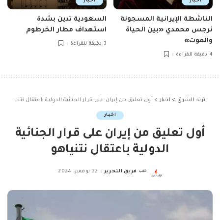
اخبار
اخبار
الناشطة الإيرانية المسجونة
السعودية تدين بشدة
نرجس محمدي «بين الحياة
استهداف مطار الخرطوم
والموت»
3 دقيقة للقراءة
4 دقيقة للقراءة
ترند الشرق
>
اخبار
>
أول تعليق من إيران على قرار الجنائية الدولية باعتقال نتنياهو
اخبار
أول تعليق من إيران على قرار الجنائية
الدولية باعتقال نتنياهو
كتب
فريق التحرير
22 نوفمبر، 2024
Posted
by