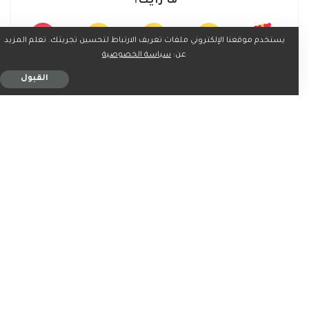
ما رأيك؟
يستخدم موقعنا الإلكتروني ملفات تعريف الارتباط لتحسين تجربتك. تعلم المزيد
عن:
سياسة الخصوصية
0
0
0
0
0
القبول
0
0
شارك على
ربما يعجبك ايضاً