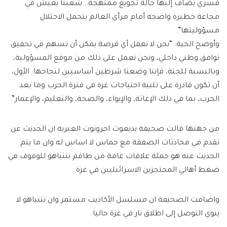
قسري يضاف إليها حالة تجويع ممنهجة.. شعبنا يعيش في
مجاعة خطيرة واضحة أمام مرأى العالم يتحمل الاحتلال
مسؤوليتها”.
وأوضح الحية: “نحن لا نغفل أي فرصة يمكن أن تسهم في تحقيق
توافق وطني داخلي، ونحن نعمل على ذلك من موقع المسؤولية،
وبالنسبة للجنة، فإننا وضعنا شرطين أساسيين لنجاحها: الأول،
أن تكون قادرة على تلبية احتياجات غزة في فترة الحرب وما بعد
الحرب، بما في ذلك الإغاثة، والإيواء، والصحة، والتعليم، والإعمار”.
من جهتها قالت صحيفة يديعوت احرونوت العبرية ان الحديث عن
تقدم في محادثات الصفقة مع حماس لا اساس له وان ما يتم
الحديث عنه هو حملة علاقات عامة من طاقم نتنياهو للوقوف في
ضغط أهالي المحتجزين الاسرائيليين في غزة .
واضافت الصحيفة ان مسلسل الأكاذيب مستمر وان نتنياهو لا
ينوي التوصل إلى اطلاق نار في غزة حاليا.