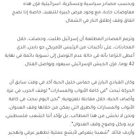
وبحسب مصادر سياسية وعسكرية، اسرائيلية فإن هذه
مفاوضات جادة، مع وجود فرص كبيرة للتنفيذ، خاصة إذا نضج
اتفاق وقف إطلاق النار في الشمال.
وتزعم المصادر المطلعة أن إسرائيل طلبت، وحصلت، خلال
المحادثات، على تأكيدات من الرئيس الأمريكي جو بايدن، الذي
أعطى التزاما بأنه في حالة عدم التوصل إلى تسوية دائمة في نهاية
42 يوما، فإن الجيش الإسرائيلي سيعود ويواصل القتال.
وكان القيادي البارز في حماس خليل الحية أكد في وقت سابق أن
الحركة تبحث “في كافة الأبواب والمسارات” لوقف الحرب في غزة.
وأضاف الحية، خلال مقابلة تلفزيونية: “نحن اليوم نبحث في كافة
الأبواب والمسارات والطرق التي يمكن من خلالها وقف العدوان،
ونحن لا نخشى من هذا المطالب، بل نؤكد أننا كشعب فلسطيني،
نريد وبكل وضوح وقف العدوان”.
وأردف قائلا: “شعبنا يتعرض لأبشع عملية تطهير عرقي وتهجير