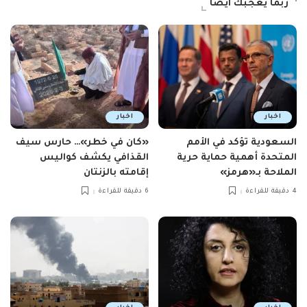
ربما يعجبك ايضاً
اخبار
اخبار
السعودية تؤكد في الأمم
«كان في خطر»… حارس سيف
المتحدة أهمية حماية حرية
القذافي يكشف كواليس
الملاحة بـ«هرمز»
إقامته بالزنتان
4 دقيقة للقراءة
6 دقيقة للقراءة