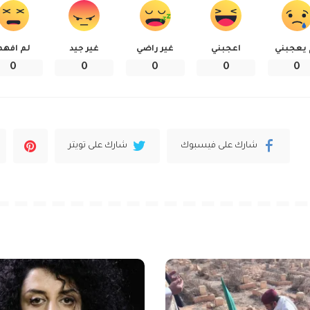
 يعجبني
اعجبني
غير راضي
غير جيد
لم افهم
0
0
0
0
0
شارك على فيسبوك
شارك على تويتر