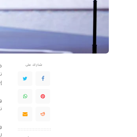
شارك على
ق
ت
إ
و
ت
و
ل