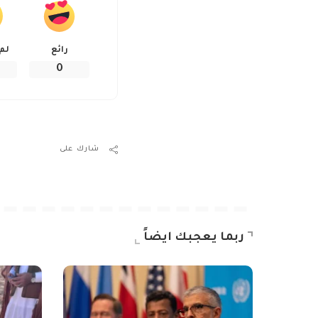
رائع
لم
0
شارك على
ربما يعجبك ايضاً