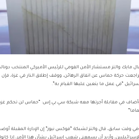
ال مايك والتز مستشار الأمن القومي للرئيس الأميركي المنتخب دونالد تر
راجعت حركة حماس عن اتفاق الرهائن، ووقف إطلاق النار في غزة، فإن ا
سرائيل “في عمل ما يتعين عليها القيام به”.
أضاف في مقابلة أجرتها معه شبكة سي.بي.إس: “حماس لن تحكم غزة أب
ماما”
في وقت سابق، قال والتز لشبكة “فوكس نيوز” إن الإدارة المقبلة أ
لإسرائيليين، وأريد أن يسمعني شعب إسرائيل بشأن هذا الأمر، إذا كانوا 