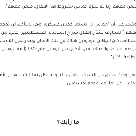
نحن معهم. إذا لم تلتزم حماس بشروط هذا الاتفاق، فنحن معهم”.
شدد على أن “حماس لن تستمر ككيان عسكري، وهي بالتأكيد لن تحكم غز
تفهم “المخاوف بشأن إطلاق سراح السجناء الفلسطينيين كجزء من الا
لمطاف، كان الرهائن موجودين هناك في تلك الأنفاق ويتعرضون للاغت
مروعة. لقد ظلوا هناك لفترة أطول م
ظاعة بكثير”.
في وقت سابق من السبت، التقى، والتز واشنطن بعائلات الرهائن الأمي
ماس، على ما أفاد موقع أكسيوس.
ما رأيك؟