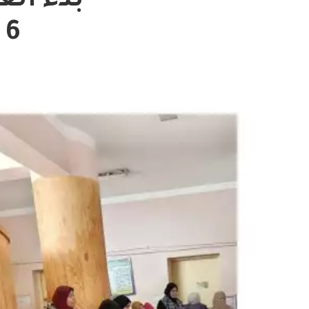
بدء ال
6 منشآت رعاية أساسية بالم