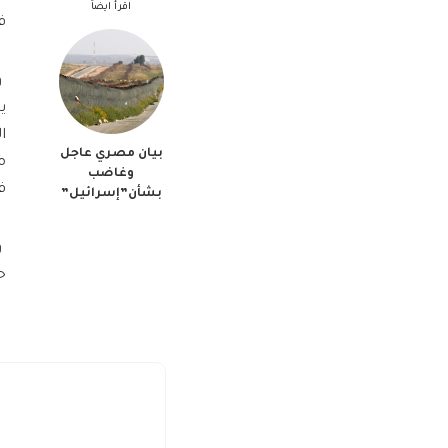
اقرأ ايضاً
ف
و
ي
ا
بيان مصري عاجل
وغاضب
ف
بشأن”إسرائيل”
و
ح