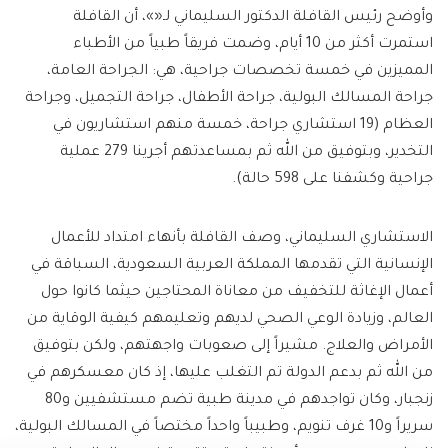
وأوضح رئيس القافلة الدكتور السليماني لـ«»، أن القافلة
استمرت أكثر من 10 أيام، وضمت فريقاً طبياً من الأطباء
المميزين في خمسة تخصصات جراحية، هي: الجراحة العامة،
جراحة المسالك البولية، جراحة الأطفال، جراحة التجميل، وجراحة
العظام (19 استشاري جراحة، خمسة منهم استشاريون في
التخدير، وبتوفيق من الله ثم بمساعدتهم أجرينا 279 عملية
جراحية وكشفنا على 598 حالة).
الاستشاري السليماني، وصف القافلة بأنهاء امتداد للأعمال
الإنسانية التي تقدمها المملكة العربية السعودية، السباقة في
أعمال الإغاثة للتخفيف من معاناة المحتاجين حيثما كانوا حول
العالم، وزيادة الوعي الصحي لديهم وتعليمهم كيفية الوقاية من
الأمراض والعلاج. مشيراً إلى صعوبات واجهتهم، ولكن بتوفيق
من الله ثم بدعم الدولة تم التغلب عليها، إذ كان معسكرهم في
زنجبار، وكان تواجدهم في مدينة طبية تضم مستشفيين و80
سريراً و10 غرف تنويم، وطبيباً واحداً مختصاً في المسالك البولية،