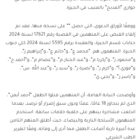
حواري “المدبح” بالمنيب في الجيزة.
ووفقًا لأوراق الدعوى، التي حصل “” على نسخة منها، فقد تم
إلقاء القبض على المتهمين في القضية رقم 17621 لسنة 2024
جنايات قسم الجيزة، والمقيدة برقم 5595 لسنة 2024 كلي جنوب
الجيزة. المتهمون هم: “محمد.ع”، و”حاتم.ع”، و”إبراهيم.ز”،
و”محمود.ز”، و”زكريا.م”، و”عبد الجبار.م”، و”عصام.م”، و”أحمد.ح”،
و”فوزي.أ”، و”كرم.ر”، و”نصرة.ر”، و”سيد.ر”، و”عبد الله .س”،
و”ياسر.ر”، و”يحيي.ي”.
وأوضحت النيابة العامة، أن المتهمين قتلوا الطفل “أحمد أيمن”،
الذي لم يتجاوز 18 عامًا، عمدًا ودون سبق إصرار أو ترصد، بعدما
اندلعت مشاجرة بينهم على خلفية خلافات سابقة. استخدم
المتهمون الأسلحة النارية والبيضاء، حيث أطلق المتهم الثامن
عدة أعيرة نارية أصابت الطفل مما أدى إلى وفاته، وفقًا لتقرير
الطب الشرعي.