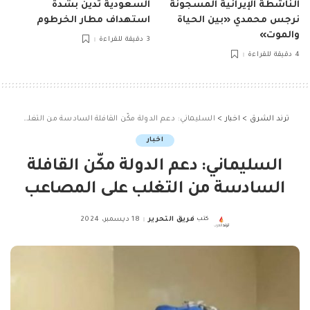
الناشطة الإيرانية المسجونة
السعودية تدين بشدة
نرجس محمدي «بين الحياة
استهداف مطار الخرطوم
والموت»
3 دقيقة للقراءة
4 دقيقة للقراءة
ترند الشرق
>
اخبار
>
السليماني: دعم الدولة مكّن القافلة السادسة من التغلب على المصاعب
اخبار
السليماني: دعم الدولة مكّن القافلة
السادسة من التغلب على المصاعب
كتب
فريق التحرير
18 ديسمبر، 2024
Posted
by