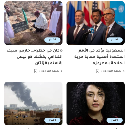
اخبار
اخبار
السعودية تؤكد في الأمم
«كان في خطر»… حارس سيف
المتحدة أهمية حماية حرية
القذافي يكشف كواليس
الملاحة بـ«هرمز»
إقامته بالزنتان
4 دقيقة للقراءة
6 دقيقة للقراءة
اخبار
اخبار