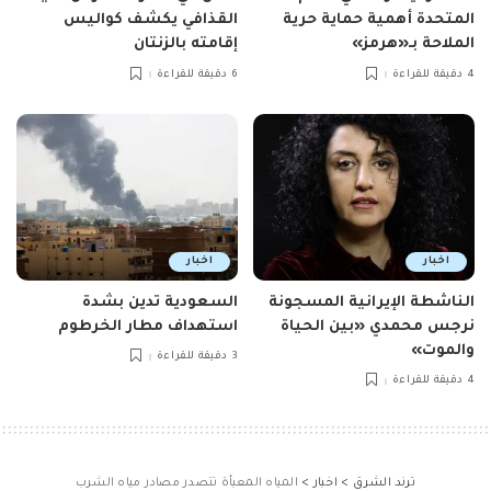
المتحدة أهمية حماية حرية
القذافي يكشف كواليس
الملاحة بـ«هرمز»
إقامته بالزنتان
4 دقيقة للقراءة
6 دقيقة للقراءة
اخبار
اخبار
الناشطة الإيرانية المسجونة
السعودية تدين بشدة
نرجس محمدي «بين الحياة
استهداف مطار الخرطوم
والموت»
3 دقيقة للقراءة
4 دقيقة للقراءة
ترند الشرق
>
اخبار
>
المياه المعبأة تتصدر مصادر مياه الشرب