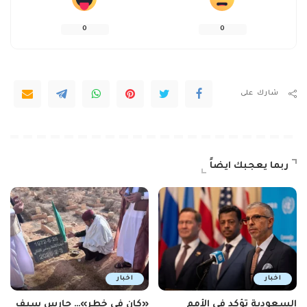
0
0
شارك على
ربما يعجبك ايضاً
اخبار
اخبار
السعودية تؤكد في الأمم
«كان في خطر»… حارس سيف