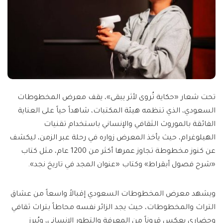
تحت شعار «حكاية تُروى لأثر يبقى»، يقف معرض المخطوطات
السعودي، الذي تنظمه هيئة المكتبات، شاهداً حياً على العناية
الفائقة بالموروث الثقافي والإنساني باستخدام تقنيات
الهيلوغرام، حيث يأخذ المعرض زواره في رحلة عبر الزمن، ليكشف
عن كنوز مخطوطة تجاوز عمرها أكثر من 1200 عام، مثل كتاب
«شرح فصول أبقراط» وكتاب «عنوان المجد في تاريخ نجد».
ويشهد معرض المخطوطات السعودي إقبالاً واسعاً من عشاق
التراث والمخطوطات، حيث يجد الزائر نفسه محاطاً بتراث ثقافي
وحضاري يعكس قروناً من المعرفة والتطور الإنساني، ويُبرز