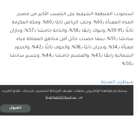
استحوذت المنطقة الشرقية على النصيب الأكبر من مصدر
المياه المعبأة بـ63%، وحلت الرياض ثانيًا بـ60%، ومكة المكرمة
ثالثًا بـ59.91%، وتبوك رابعًا بـ58%، والباحة خامسًا بـ57%، وجازان
سادسًا بـ51%، بينما حصدت حائل أقل مناطق المملكة مياه
معبأة بـ34%، ونجران ثانيًا بـ38%، والجوف ثالثًا بـ42%، والحدود
الشمالية رابعًا بـ43%، والقصيم خامسًا بـ44%، وعسير سادسًا
بـ50%.
سيطرت المدينة
يستخدم موقعنا الإلكتروني ملفات تعريف الارتباط لتحسين تجربتك. تعلم المزيد
عن:
سياسة الخصوصية
سيطرت المدينة المنورة على مياه الشبكة العامة، كأكثر مناطق
القبول
المملكة بـ35%، وحلت حائل ثانيًا بـ33%، والقصيم ثالثًا بـ31%،
وتبوك رابعًا بـ27%، والباحة خامسًا بـ26%، والرياض سادسًا
بـ25.56%، وحلت منطقة عسير أقل مناطق المملكة مياه
الشبكة العامة بـ11%، وجازان ثانيًا بـ17%، ونجران ثالثًا بـ18%،