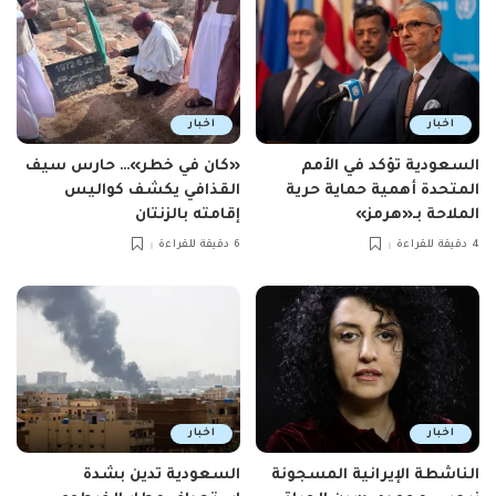
اخبار
اخبار
السعودية تؤكد في الأمم
«كان في خطر»… حارس سيف
المتحدة أهمية حماية حرية
القذافي يكشف كواليس
الملاحة بـ«هرمز»
إقامته بالزنتان
4 دقيقة للقراءة
6 دقيقة للقراءة
اخبار
اخبار
الناشطة الإيرانية المسجونة
السعودية تدين بشدة