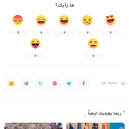
ما رأيك؟
0
0
0
0
0
0
0
شارك على
ربما يعجبك ايضاً