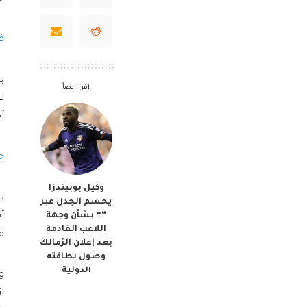
ق
ب
اقرأ ايضاً
ل
آ
ج
وكيل بوبيندزا
ل
يحسم الجدل عبر
“” بشأن وجهة
أ
اللاعب القادمة
ق
بعد إعلان الزمالك
وصول بطاقته
الدولية
و
ا