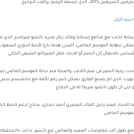
رمين الشريفين 2015، الذي حسمه الزعيم بركلات الترجيح.
اتشو الأول
لبداية جاءت مع مدافع إسبانيا وقائد ريال مدريد ناتشو فيرنانديز، الذي م
لملكي بنهاية الموسم الماضي، أضحى هدفا بارزا لأندية الدوري السعود
لأساس بالانتقال إلى النصر أو الاتحاد خلال الميركاتو الصيفي الحالي.
بدت رغبة النصر في ضم اللاعب واضحة منذ بداية الموسم الماضي ليكون
ابورت، الذي لم يصنع الفارق بشكل كبير رغم تألقه مع مانشستر سيتي
و حتى أن يكون ناتشو شريكا له في الدفاع.
ما الاتحاد فمنذ رحيل القائد المصري أحمد حجازي، يحتاج لدعم الخط الخل
لموسم الماضي.
مع طول أمد مفاوضات العميد والعالمي مع ناتشو، جاءت «الجحفلة» 