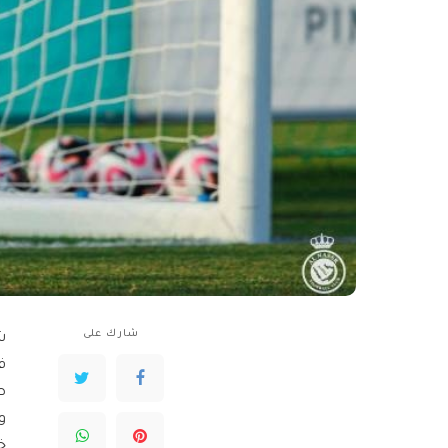
شارك على
ش
ف
ص
و
خ