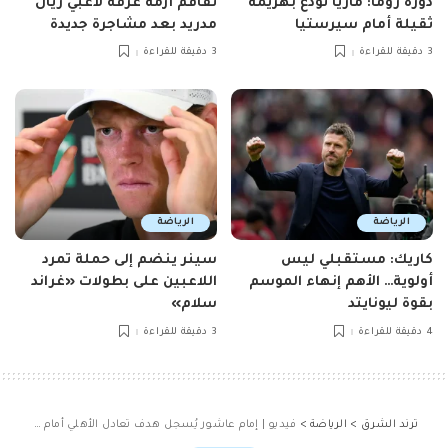
دورة روما: ماريا تودّع بهزيمة
تفاقم أزمة غرفة لاعبي ريال
ثقيلة أمام سيرستيا
مدريد بعد مشاجرة جديدة
3 دقيقة للقراءة
3 دقيقة للقراءة
الرياضة
الرياضة
كاريك: مستقبلي ليس
سينر ينضم إلى حملة تمرد
أولوية… الأهم إنهاء الموسم
اللاعبين على بطولات «غراند
بقوة ليونايتد
سلام»
4 دقيقة للقراءة
3 دقيقة للقراءة
ترند الشرق
>
الرياضة
>
فيديو | إمام عاشور يُسجل هدف تعادل الأهلي أمام فاركو