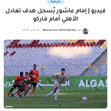
الرياضة
فيديو | إمام عاشور يُسجل هدف تعادل
الأهلي أمام فاركو
كتب
Mohammed Abbdelkhalik
22 يناير، 2025
Posted
by