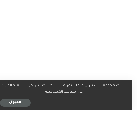
يستخدم موقعنا الإلكتروني ملفات تعريف الارتباط لتحسين تجربتك. تعلم المزيد
عن:
سياسة الخصوصية
بدأت المباراة بحذر من كلا الفريقين، مع محاولات من الأهلي
القبول
للسيطرة على مجريات اللعب. لكن المفاجأة جاءت في الدقيقة
22، عندما تمكن اللاعب المغربي زهير المترجي من تسجيل هدف
التقدم لفريق فاركو بتسديدة متقنة سكنت الزاوية البعيدة
لحارس مرمى الأهلي محمد الشناوي.