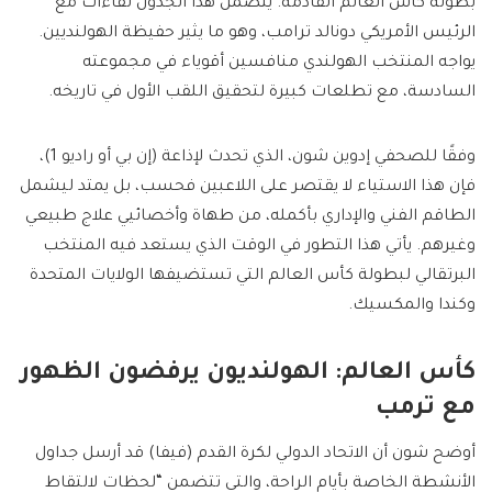
بطولة كأس العالم القادمة. يتضمن هذا الجدول لقاءات مع
الرئيس الأمريكي دونالد ترامب، وهو ما يثير حفيظة الهولنديين.
يواجه المنتخب الهولندي منافسين أقوياء في مجموعته
السادسة، مع تطلعات كبيرة لتحقيق اللقب الأول في تاريخه.
وفقًا للصحفي إدوين شون، الذي تحدث لإذاعة (إن بي أو راديو 1)،
فإن هذا الاستياء لا يقتصر على اللاعبين فحسب، بل يمتد ليشمل
الطاقم الفني والإداري بأكمله، من طهاة وأخصائيي علاج طبيعي
وغيرهم. يأتي هذا التطور في الوقت الذي يستعد فيه المنتخب
البرتقالي لبطولة كأس العالم التي تستضيفها الولايات المتحدة
وكندا والمكسيك.
كأس العالم: الهولنديون يرفضون الظهور
مع ترمب
أوضح شون أن الاتحاد الدولي لكرة القدم (فيفا) قد أرسل جداول
الأنشطة الخاصة بأيام الراحة، والتي تتضمن “لحظات لالتقاط