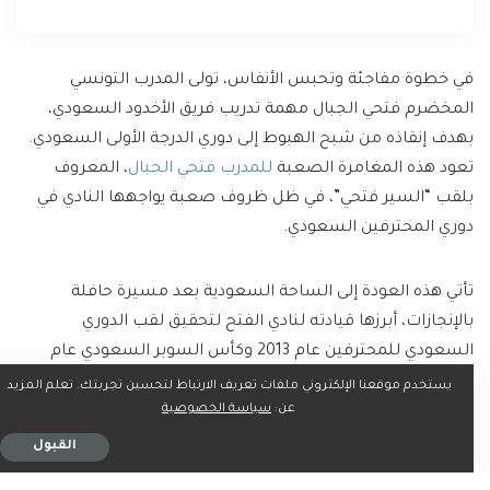
في خطوة مفاجئة وتحبس الأنفاس، تولى المدرب التونسي
المخضرم فتحي الجبال مهمة تدريب فريق الأخدود السعودي،
بهدف إنقاذه من شبح الهبوط إلى دوري الدرجة الأولى السعودي.
تعود هذه المغامرة الصعبة
للمدرب فتحي الجبال
، المعروف
بلقب “السير فتحي”، في ظل ظروف صعبة يواجهها النادي في
دوري المحترفين السعودي.
تأتي هذه العودة إلى الساحة السعودية بعد مسيرة حافلة
بالإنجازات، أبرزها قيادته لنادي الفتح لتحقيق لقب الدوري
السعودي للمحترفين عام 2013 وكأس السوبر السعودي عام
2014. ورغم تاريخه الناصع، يواجه الجبال هذه المرة تحديًا غير
يستخدم موقعنا الإلكتروني ملفات تعريف الارتباط لتحسين تجربتك. تعلم المزيد
عن:
سياسة الخصوصية
مسبوق في مسيرته التدريبية، حيث يتعين عليه تحقيق معجزة
كروية في سباق محموم ضد الزمن.
القبول