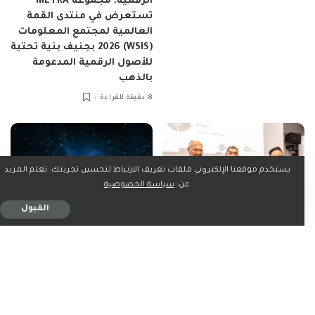
الرقمية: مجموعة METRA
تستعرض في منتدى القمة
العالمية لمجتمع المعلومات
(WSIS) 2026 بجنيف بنية تحتية
للأصول الرقمية المدعومة
بالذهب
8 دقيقة للقراءة
يستخدم موقعنا الإلكتروني ملفات تعريف الارتباط لتحسين تجربتك. تعلم المزيد
عن:
سياسة الخصوصية
القبول
اخبار التقنية
تكنولوجيا
اخبار التقنية
تكنولوجيا
الرؤية الخضراء لدولة الإمارات
فاراداي فيوتشر تعزز
تتصدر المشهد في جنيف:
استراتيجيتها لروبوتات الذكاء
تعزيز البنية التحتية العالمية
الاصطناعي المتجسد (EAI) في
للقيمة الخضراء خلال منتدى
الشرق الأوسط عبر تعاون
القمة العالمية لمجتمع
استراتيجي مع شركاء