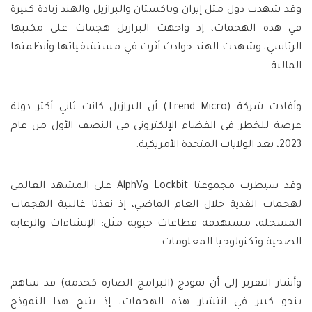
وقد شهدت دول مثل إيران وباكستان والبرازيل والهند زيادة كبيرة
في هذه الهجمات، إذ واجهت البرازيل هجمات على مكتبها
الرئاسي، وشهدت الهند حوادث أثرت في مستشفياتها وأنظمتها
المالية.
وأفادت شركة (Trend Micro) أن البرازيل كانت ثاني أكثر دولة
عرضة للخطر في الفضاء الإلكتروني في النصف الأول من عام
2023، بعد الولايات المتحدة الأمريكية.
وقد سيطرت مجموعتا Lockbit وAlphV على المشهد العالمي
لهجمات الفدية خلال العام الماضي، إذ نفذتا غالبية الهجمات
المسجلة، مستهدفة قطاعات حيوية مثل: الإنشاءات والرعاية
الصحية وتكنولوجيا المعلومات.
وأشار التقرير إلى أن نموذج (البرامج الضارة كخدمة) قد ساهم
بنحو كبير في انتشار هذه الهجمات، إذ يتيح هذا النموذج