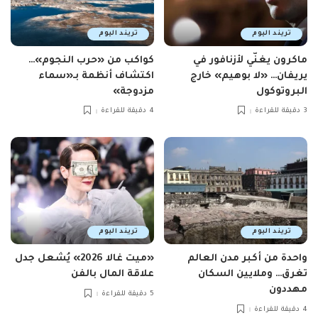
تريند اليوم
تريند اليوم
ماكرون يغنّي لأزنافور في
كواكب من «حرب النجوم»…
يريفان… «لا بوهيم» خارج
اكتشاف أنظمة بـ«سماء
البروتوكول
مزدوجة»
3 دقيقة للقراءة
4 دقيقة للقراءة
تريند اليوم
تريند اليوم
واحدة من أكبر مدن العالم
«ميت غالا 2026» يُشعل جدل
تغرق… وملايين السكان
علاقة المال بالفن
مهددون
5 دقيقة للقراءة
4 دقيقة للقراءة