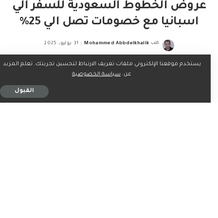
عروض الخطوط السعودية للسفر الي
اسبانيا مع خصومات تصل الي 25%
كتب
Mohammed Abbdelkhalik
31 يوليو، 2025
Posted
by
يستخدم موقعنا الإلكتروني ملفات تعريف الارتباط لتحسين تجربتك. تعلم المزيد
عن:
سياسة الخصوصية
القبول