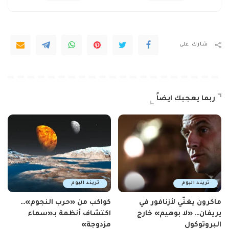
شارك على
ربما يعجبك ايضاً
تريند اليوم
تريند اليوم
ماكرون يغنّي لأزنافور في
كواكب من «حرب النجوم»…
يريفان… «لا بوهيم» خارج
اكتشاف أنظمة بـ«سماء
البروتوكول
مزدوجة»