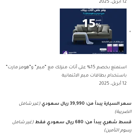
12 أبريل، 2025
استمتع بخصم 15% على أثاث منزلك مع “ميم” و”هومز مارت”
باستخدام بطاقات ميم الائتمانية
12 أبريل، 2025
سعر السيارة يبدأ من:
39,990 ريال سعودي
(غير شامل
الضريبة)
قسط شهري يبدأ من:
680 ريال سعودي فقط
(غير شامل
رسوم التأمين)