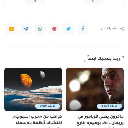
0
0
شارك على
ربما يعجبك ايضاً
تريند اليوم
تريند اليوم
ماكرون يغنّي لأزنافور في
كواكب من «حرب النجوم»…
يريفان… «لا بوهيم» خارج
اكتشاف أنظمة بـ«سماء