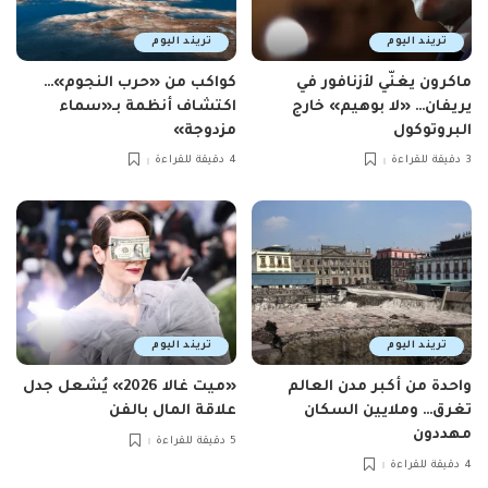
تريند اليوم
تريند اليوم
ماكرون يغنّي لأزنافور في
كواكب من «حرب النجوم»…
يريفان… «لا بوهيم» خارج
اكتشاف أنظمة بـ«سماء
البروتوكول
مزدوجة»
3 دقيقة للقراءة
4 دقيقة للقراءة
تريند اليوم
تريند اليوم
واحدة من أكبر مدن العالم
«ميت غالا 2026» يُشعل جدل
تغرق… وملايين السكان
علاقة المال بالفن
مهددون
5 دقيقة للقراءة
4 دقيقة للقراءة