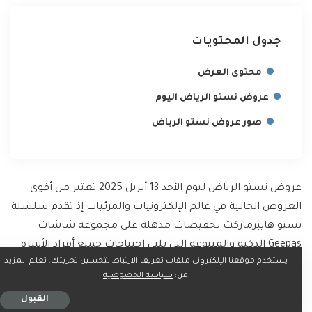
جدول المحتويات
محتوى العرض
عروض نستو الرياض اليوم
صور عروض نستو الرياض
عروض نستو الرياض ليوم الأحد 13 أبريل 2025 تعتبر من أقوى
العروض الحالية في عالم الإلكترونيات والمرئيات إذ تقدم سلسلة
نستو هايبرماركت تخفيضات مذهلة على مجموعة شاشات
Geepas الذكية والمتنوعة التي تلبي احتياجات جميع أفراد الأسرة
يستخدم موقعنا الإلكتروني ملفات تعريف الارتباط لتحسين تجربتك. تعلم المزيد
سواء كنت تبحث عن شاشة كبيرة للسينما المنزلية أو حجم
عن:
سياسة الخصوصية
أصغر للاستخدام اليومي
القبول