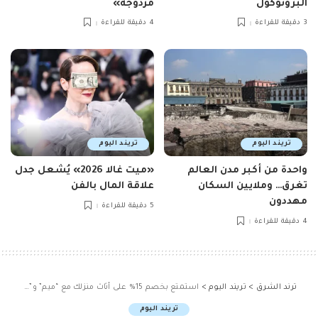
البروتوكول
مزدوجة»
3 دقيقة للقراءة
4 دقيقة للقراءة
تريند اليوم
تريند اليوم
واحدة من أكبر مدن العالم
«ميت غالا 2026» يُشعل جدل
تغرق… وملايين السكان
علاقة المال بالفن
مهددون
5 دقيقة للقراءة
4 دقيقة للقراءة
ترند الشرق
>
تريند اليوم
>
استمتع بخصم 15% على أثاث منزلك مع “ميم” و”هومز مارت” باستخدام بطاقات ميم الائتمانية
تريند اليوم