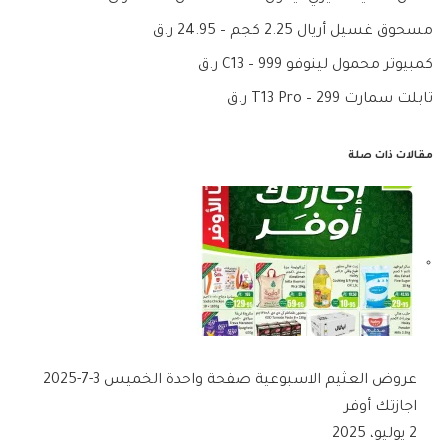
مسحوق غسيل أريال 2.25 كجم – 24.95 ر.ق
كمبيوتر محمول لينوفو C13 – 999 ر.ق
تابلت سمارت T13 Pro – 299 ر.ق
مقالات ذات صلة
عروض العثيم الاسبوعية صفحة واحدة الخميس 3-7-2025
اجازتك أوفر
2 يوليو، 2025