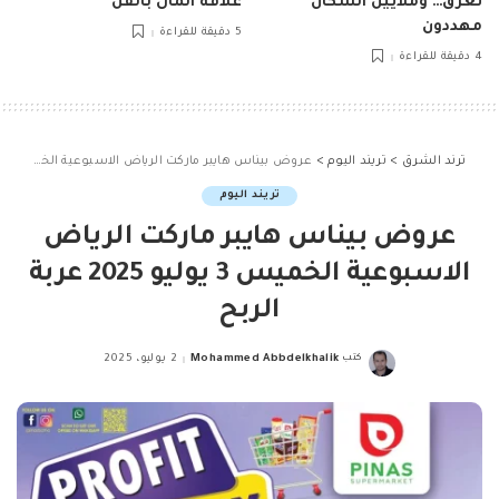
تغرق… وملايين السكان
علاقة المال بالفن
مهددون
5 دقيقة للقراءة
4 دقيقة للقراءة
ترند الشرق
>
تريند اليوم
>
عروض بيناس هايبر ماركت الرياض الاسبوعية الخميس 3 يوليو 2025 عربة الربح
تريند اليوم
عروض بيناس هايبر ماركت الرياض
الاسبوعية الخميس 3 يوليو 2025 عربة
الربح
كتب
Mohammed Abbdelkhalik
2 يوليو، 2025
Posted
by