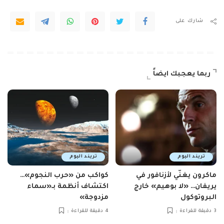
شارك على
ربما يعجبك ايضاً
تريند اليوم
تريند اليوم
ماكرون يغنّي لأزنافور في
كواكب من «حرب النجوم»…
يريفان… «لا بوهيم» خارج
اكتشاف أنظمة بـ«سماء
البروتوكول
مزدوجة»
3 دقيقة للقراءة
4 دقيقة للقراءة