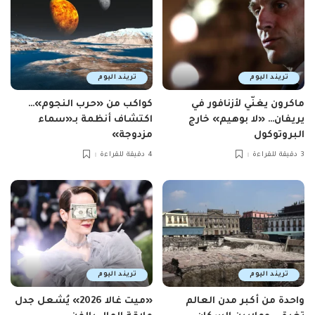
تريند اليوم
تريند اليوم
ماكرون يغنّي لأزنافور في
كواكب من «حرب النجوم»…
يريفان… «لا بوهيم» خارج
اكتشاف أنظمة بـ«سماء
البروتوكول
مزدوجة»
3 دقيقة للقراءة
4 دقيقة للقراءة
تريند اليوم
تريند اليوم
واحدة من أكبر مدن العالم
«ميت غالا 2026» يُشعل جدل