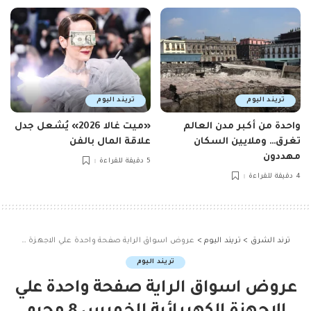
تريند اليوم
تريند اليوم
واحدة من أكبر مدن العالم
«ميت غالا 2026» يُشعل جدل
تغرق… وملايين السكان
علاقة المال بالفن
مهددون
5 دقيقة للقراءة
4 دقيقة للقراءة
ترند الشرق
>
تريند اليوم
>
عروض اسواق الراية صفحة واحدة علي الاجهزة الكهربائية الخميس 8 محرم 1447هـ | البازار الاصفر
تريند اليوم
عروض اسواق الراية صفحة واحدة علي