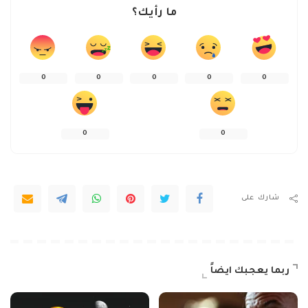
ما رأيك؟
0
0
0
0
0
0
0
شارك على
ربما يعجبك ايضاً