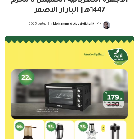
الاجهزة الكهربائية الخميس 8 محرم
1447هـ | البازار الاصفر
كتب
Mohammed Abbdelkhalik
2 يوليو، 2025
Posted
by