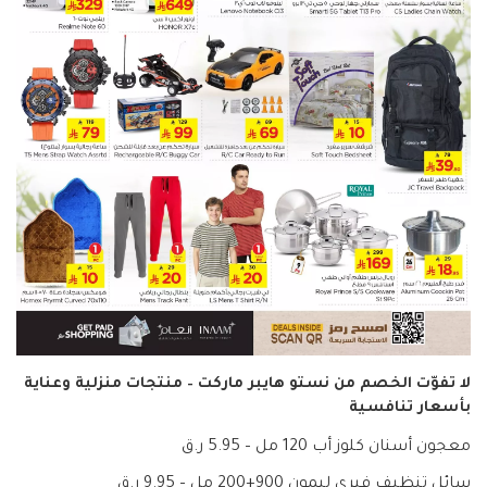
لا تفوّت الخصم من نستو هايبر ماركت – منتجات منزلية وعناية
بأسعار تنافسية
معجون أسنان كلوز أب 120 مل – 5.95 ر.ق
سائل تنظيف فيري ليمون 900+200 مل – 9.95 ر.ق