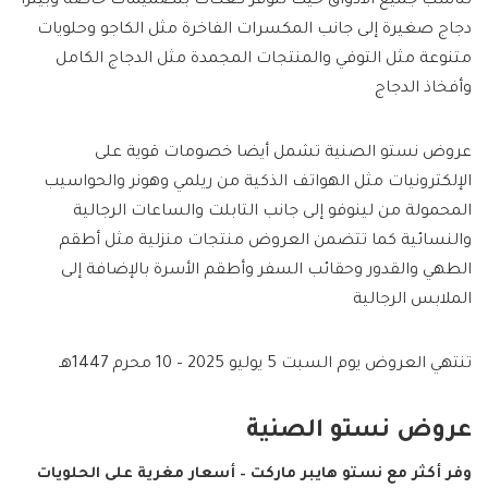
تناسب جميع الأذواق حيث تتوفر كعكات بتصميمات خاصة وبيتزا
دجاج صغيرة إلى جانب المكسرات الفاخرة مثل الكاجو وحلويات
متنوعة مثل التوفي والمنتجات المجمدة مثل الدجاج الكامل
وأفخاذ الدجاج
عروض نستو الصنية تشمل أيضا خصومات قوية على
الإلكترونيات مثل الهواتف الذكية من ريلمي وهونر والحواسيب
المحمولة من لينوفو إلى جانب التابلت والساعات الرجالية
والنسائية كما تتضمن العروض منتجات منزلية مثل أطقم
الطهي والقدور وحقائب السفر وأطقم الأسرة بالإضافة إلى
الملابس الرجالية
تنتهي العروض يوم السبت 5 يوليو 2025 – 10 محرم 1447هـ
عروض نستو الصنية
وفر أكثر مع نستو هايبر ماركت – أسعار مغرية على الحلويات