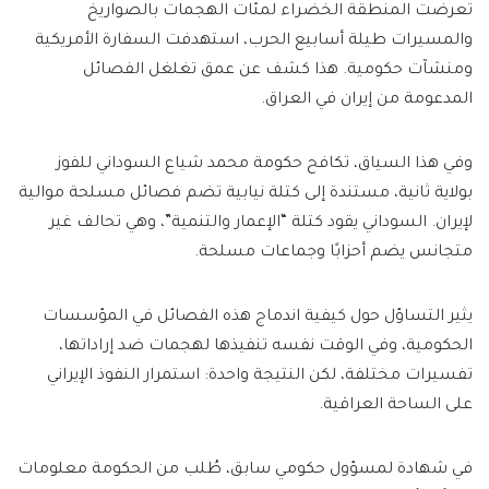
تعرضت المنطقة الخضراء لمئات الهجمات بالصواريخ
والمسيرات طيلة أسابيع الحرب، استهدفت السفارة الأمريكية
ومنشآت حكومية. هذا كشف عن عمق تغلغل الفصائل
المدعومة من إيران في العراق.
وفي هذا السياق، تكافح حكومة محمد شياع السوداني للفوز
بولاية ثانية، مستندة إلى كتلة نيابية تضم فصائل مسلحة موالية
لإيران. السوداني يقود كتلة “الإعمار والتنمية”، وهي تحالف غير
متجانس يضم أحزابًا وجماعات مسلحة.
يثير التساؤل حول كيفية اندماج هذه الفصائل في المؤسسات
الحكومية، وفي الوقت نفسه تنفيذها لهجمات ضد إراداتها،
تفسيرات مختلفة، لكن النتيجة واحدة: استمرار النفوذ الإيراني
على الساحة العراقية.
في شهادة لمسؤول حكومي سابق، طُلب من الحكومة معلومات