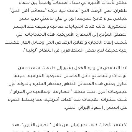
تُظهر الأحداث الأخيرة في بغداد انقساماً واضحاً بين حلفاء
طهران. ففي الوقت الذي أقامت فيه حركة “عصائب أهل الحق”
مجلس عزاء هادئ للمرشد الإيراني علي خامنئي قرب جسر
الجمهورية، كانت هناك احتجاجات صاخبة وعنيفة عند الجسر
المعلق المؤدي إلى السفارة الأمريكية. هذه الاحتجاجات التي
شملت إلقاء الحجارة وإطلاق الرصاص الحي وقنابل الغاز، عكست
رغبة عميقة لدى بعض المتظاهرين في الانتقام “لولينا”.
هذا التناقض في ردود الفعل يشير إلى طبقات متعددة من
الولاءات والمصالح داخل الفصائل الشيعية العراقية. فبينما
تحاول بعض هذه الفصائل الظهور بمظهر الملتزم بالدولة، فإن
مجموعات أخرى، تحت مظلة “المقاومة الإسلامية في العراق”،
شنت عشرات الهجمات ضد أهداف أمريكية، مما يسلط الضوء
على استمرار النفوذ الإيراني الخفي.
تكشف الأحداث كيف تدير إيران، من خلال “الحرس الثوري”، هذه