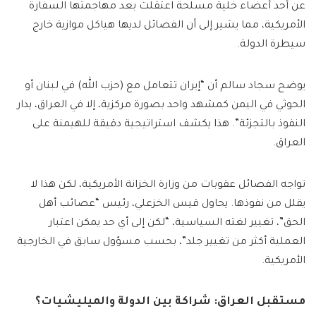
عن أحد أعضاء خلية مسلحة اعتقلت بعد مهاجمتها السفارة
الأمريكية، مما يشير إلى أن الفصائل لديها هياكل موازية خارج
سيطرة الدولة.
يوضح سجاد سالم أن “إيران تتعامل مع (حزب الله) في لبنان أو
الحوثي في اليمن كمشهد واحد بصورة مركزية، إلا في العراق، يدار
النفوذ بالتجزئة”. هذا يكشف استراتيجية دقيقة للهيمنة على
العراق.
تواجه الفصائل عقوبات من وزارة الخزانة الأمريكية، لكن هذا لا
يقلل من نفوذها. يحاول قيس الخزعلي، رئيس “عصائب أهل
الحق”، تغيير لغته السياسية، “لكن إلى أي حد يمكن اعتبار
العملية أكثر من تغيير جلد”، بحسب مسؤول سابق في الخارجية
الأمريكية.
مستقبل العراق: شراكة بين الدولة والميليشيات؟