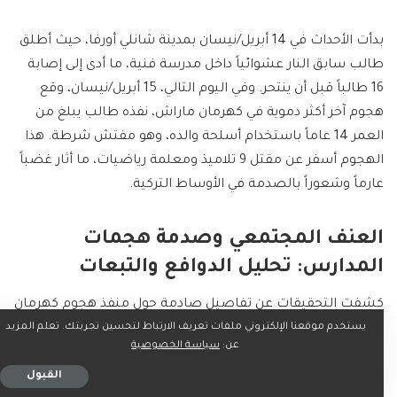
بدأت الأحداث في 14 أبريل/نيسان بمدينة شانلي أورفا، حيث أطلق
طالب سابق النار عشوائياً داخل مدرسة فنية، ما أدى إلى إصابة
16 طالباً قبل أن ينتحر. وفي اليوم التالي، 15 أبريل/نيسان، وقع
هجوم آخر أكثر دموية في كهرمان ماراش، نفذه طالب يبلغ من
العمر 14 عاماً باستخدام أسلحة والده، وهو مفتش شرطة. هذا
الهجوم أسفر عن مقتل 9 تلاميذ ومعلمة رياضيات، ما أثار غضباً
عارماً وشعوراً بالصدمة في الأوساط التركية.
العنف المجتمعي
وصدمة هجمات
المدارس: تحليل الدوافع والتبعات
كشفت التحقيقات عن تفاصيل صادمة حول منفذ هجوم كهرمان
يستخدم موقعنا الإلكتروني ملفات تعريف الارتباط لتحسين تجربتك. تعلم المزيد
ماراش، حيث كان متأثراً بحوادث إطلاق نار مشابهة في الولايات
عن:
سياسة الخصوصية
المتحدة، وشارك صورة لمنفذ هجوم سابق في جامعة كاليفورنيا
على حسابه الخاص. كما أظهرت اعترافات والده اعتقاد الأخير بأن
القبول