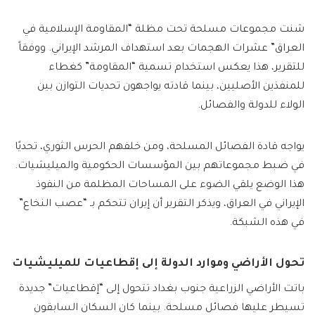
شنت مجموعات مسلحة تحت مظلة “المقاومة الإسلامية في
العراق” عشرات الهجمات بعد استهداف المرشد الإيراني. ووفقاً
للتقرير، هذا يعكس استخدام تسمية “المقاومة” كغطاء
للمنفذين الأصليين، بينما قادته يواجهون تحديات التوازن بين
الولاء للدولة والفصائل.
يواجه قادة الفصائل المسلحة، ومن خلفهم الحرس الثوري، تحديًا
في ضبط مجموعاتهم بين المؤسسات الحكومية والميليشيات.
هذا الوضع يلقي الضوء على المساحات المظلمة من النفوذ
الإيراني في العراق، ويذكر التقرير أن إيران تتحكم بـ “عصب النخاع”
في هذه الشبكة.
تحول الأراضي وموارد الدولة إلى إقطاعيات للميليشيات
باتت الأراضي الزراعية جنوب بغداد تتحول إلى “إقطاعيات” جديدة
تسيطر عليها فصائل مسلحة. بينما كان السكان السابقون