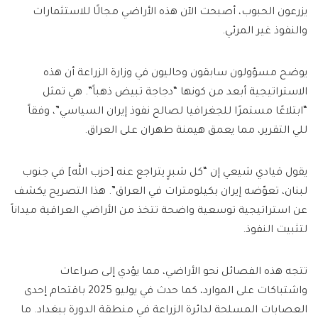
يزرعون الحبوب، أصبحت الآن هذه الأراضي مجالًا للاستثمارات
والنفوذ غير المرئي.
يوضح مسؤولون سابقون وحاليون في وزارة الزراعة أن هذه
الاستراتيجية أبعد من كونها “دجاجة تبيض ذهباً”. هي تمثل
“ابتلاعًا مستمرًا للجغرافيا لصالح نفوذ إيران السياسي”، وفقاً
للي التقرير، مما يعمق هيمنة طهران على العراق.
يقول قيادي شيعي إن “كل شبرٍ يتراجع عنه [حزب الله] في جنوب
لبنان، تعوّضه إيران بكيلومترات في العراق”. هذا التصريح يكشف
عن استراتيجية توسعية واضحة تتخذ من الأراضي العراقية ميداناً
لتثبيت النفوذ.
تتجه هذه الفصائل نحو الأراضي، مما يؤدي إلى صراعات
واشتباكات على الموارد، كما حدث في يوليو 2025 باقتحام إحدى
العصابات المسلحة لدائرة الزراعة في منطقة الدورة ببغداد. ما