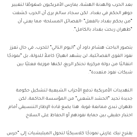
بعد الحرب والهدنة الهشة، يمارس الأمريكيون ضغوطًا لتغيير
جوهر الحكم في بغداد. لكن سجاد سالم يرى أن الحرب كشفت
“من يحكم بغداد بالفعل” -الفصائل المسلحة- مما يعني أن
“طهران ربحت بغداد بالكامل”.
يتصور الباحث هشام داود أن “اليوم التالي” للحرب، في حال تعزز
نفوذ القوى الفصائلية، لن يشهد انهيارًا كاملاً للدولة، بل “نموذجًا
انتقاليًا من دولة مركزية تحتكر الريع، لكنها موزعة فعليًا بين
شبكات نفوذ متعددة”.
التهديدات الأمريكية تدفع الأحزاب الشيعية لتشكيل حكومة
جديدة تحيد “الحشد الشعبي” من المؤسسة الحاكمة، لكن
طهران تبدي ممانعة قوية. هذا يضع قادة الإطار التنسيقي أمام
اختبار حقيقي بين حماية نفوذهم أو الحفاظ على السلاح.
يقترح نيك غازيتي نموذجًا كلاسيكيًا لتحول الميليشيات إلى “حرس