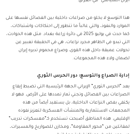
ايران السياسي” في العراق.
هذا التوسع لا يخلو من صراعات داخلية بين الفصائل نفسها على
الموارد والنفوذ، والتي غالباً ما تتطور إلى احتكاكات واشتباكات،
كما حدث في يوليو 2025 في دائرة زراعة بغداد. مثل هذه الحوادث،
التي تبدو في الظاهر مجرد نزاعات، هي في الحقيقة تعبير عن
تحولات عميقة داخل هذه القوى، وصراع محموم تديره إيران
لضمان ولاء هذه المجموعات.
إدارة الصراع والتوسع: دور الحرس الثوري
يعد “الحرس الثوري” الإيراني الجهة الرئيسية التي تضبط إيقاع
الصراعات بين الفصائل وتجني ثمار تمددها على الأرض. فهو لا
يكتفي بفض النزاعات الداخلية، بل يستفيد أيضاً من هذه
المجمعات الاستثمارية والمنشآت العسكرية لتعزيز نفوذه
الإقليمي. هذه المناطق أصبحت تستخدم كـ”معسكرات تدريب”
لمقاتلين من “محور المقاومة”، ومخازن للصواريخ والمسيرات،