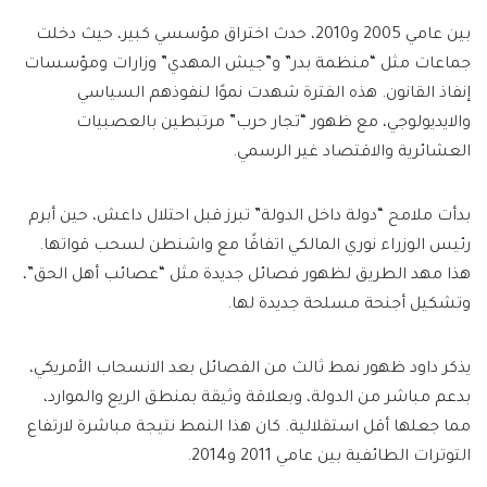
بين عامي 2005 و2010، حدث اختراق مؤسسي كبير، حيث دخلت
جماعات مثل “منظمة بدر” و”جيش المهدي” وزارات ومؤسسات
إنفاذ القانون. هذه الفترة شهدت نموًا لنفوذهم السياسي
والايديولوجي، مع ظهور “تجار حرب” مرتبطين بالعصبيات
العشائرية والاقتصاد غير الرسمي.
بدأت ملامح “دولة داخل الدولة” تبرز قبل احتلال داعش، حين أبرم
رئيس الوزراء نوري المالكي اتفاقًا مع واشنطن لسحب قواتها.
هذا مهد الطريق لظهور فصائل جديدة مثل “عصائب أهل الحق”،
وتشكيل أجنحة مسلحة جديدة لها.
يذكر داود ظهور نمط ثالث من الفصائل بعد الانسحاب الأمريكي،
بدعم مباشر من الدولة، وبعلاقة وثيقة بمنطق الريع والموارد،
مما جعلها أقل استقلالية. كان هذا النمط نتيجة مباشرة لارتفاع
التوترات الطائفية بين عامي 2011 و2014.