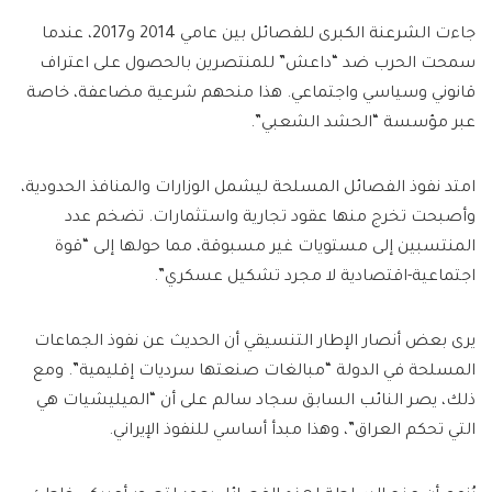
جاءت الشرعنة الكبرى للفصائل بين عامي 2014 و2017، عندما
سمحت الحرب ضد “داعش” للمنتصرين بالحصول على اعتراف
قانوني وسياسي واجتماعي. هذا منحهم شرعية مضاعفة، خاصة
عبر مؤسسة “الحشد الشعبي”.
امتد نفوذ الفصائل المسلحة ليشمل الوزارات والمنافذ الحدودية،
وأصبحت تخرج منها عقود تجارية واستثمارات. تضخم عدد
المنتسبين إلى مستويات غير مسبوقة، مما حولها إلى “قوة
اجتماعية-اقتصادية لا مجرد تشكيل عسكري”.
يرى بعض أنصار الإطار التنسيقي أن الحديث عن نفوذ الجماعات
المسلحة في الدولة “مبالغات صنعتها سرديات إقليمية”. ومع
ذلك، يصر النائب السابق سجاد سالم على أن “الميليشيات هي
التي تحكم العراق”، وهذا مبدأ أساسي للنفوذ الإيراني.