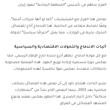
القرار ساهم في تأسيس “المنطقة الرمادية” لنفوذ إيران.
تعامل هذا القرار مع الميليشيات “كما لو أنها شركات أمنية”،
وفقًا لضابط متقاعد من الداخلية. هذا الاندماج أتاح للفصائل
التحرك بحرية في الوزارات، مما يمثل “اختراقًا سياسيًا” للدولة.
آليات الاندماج والتحولات الاقتصادية والسياسية
مع كل موجة اندماج، تظهر أذرع جديدة خارج الإطار الرسمي، مما
يعكس دورة مستمرة لإعادة توزيع النفوذ. هذه العملية مصحوبة
باحتكاكات متعددة، تعكس نموًا تنافسيًا لهذه المجموعات.
يشير الباحث هشام داود إلى أن بعض هذه الفصائل تشكلت
مباشرة بعد 2003، بينما البعض الآخر نشأ من “انشطارات
متتالية” داخل التيار الصدري. هذا التطور يعكس تعقيد وتنوع
المشهد الفصائلي في العراق.