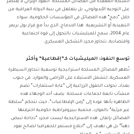
الشبكة المعقدة من الفصائل المسلحة. النفوذ الإيراني لا يقتصر
على التوجيه الأيديولوجي، بل يتغلغل في بنية الدولة العراقية من
خلال “دمج” هذه الفصائل في المؤسسات الحكومية، سواء
التنفيذية أو التشريعية. هذا الاندماج، الذي بدأ مع قرار بول بريمر
عام 2004، سمح للميليشيات بالتحول إلى قوة اجتماعية
واقتصادية، تتجاوز مجرد التشكيل العسكري.
توسع النفوذ: الميليشيات كـ”إقطاعية” وأكثر
تُظهر الفصائل المسلحة استراتيجية توسعية تتجاوز السيطرة
العسكرية، لتشمل الاستيلاء على الأراضي والموارد. في جنوب
بغداد، تحولت الحقول الزراعية إلى “غابة استثمارات” تضم
منشآت تابعة لجماعات مسلحة. يصف أحد الوجهاء هذه
الظاهرة بأنها عودة إلى “زمن الإقطاعيات”، حيث تتحكم “سلطة
غير مرئية” بالموارد، محمية ببيروقراطية حكومية اخترقتها
الفصائل بإتقان. هذه الاستراتيجية ليست مجرد “دجاجة تبيض
ذهباً” بل هي تهدف إلى “ابتلاع مستمر للجغرافيا لصالح نفوذ