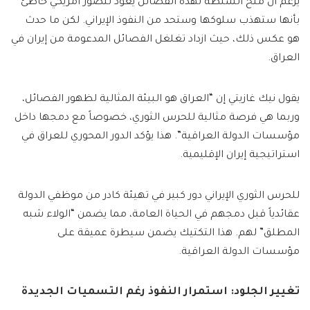
يُزعم أن منح السلطة لهذه الفصائل يعود لتصور أمريكي خاطئ
بأنها ستهذب سلوكها وستحد من النفوذ الإيراني. لكن ما حدث
هو عكس ذلك، حيث ازداد تغلغل الفصائل المدعومة من إيران في
العراق.
يقول نيك غازيتي إن “العراق هو البيئة المثالية لظهور الفصائل،
وربما هي فرصة مثالية للحرس الثوري، خصوصاً مع دمجها داخل
مؤسسات الدولة العراقية”. هذا يؤكد الدور المحوري للعراق في
استراتيجية إيران الإقليمية.
للحرس الثوري الإيراني دور كبير في تهيئة كادر من موظفي الدولة
عقائدياً قبل دمجهم في الحياة العامة، مما يضمن “الولاء شبه
المطلق” لهم. هذا التكتيك يضمن سيطرة عميقة على
مؤسسات الدولة العراقية.
تغيير الجلود: استمرار النفوذ رغم التسميات الجديدة