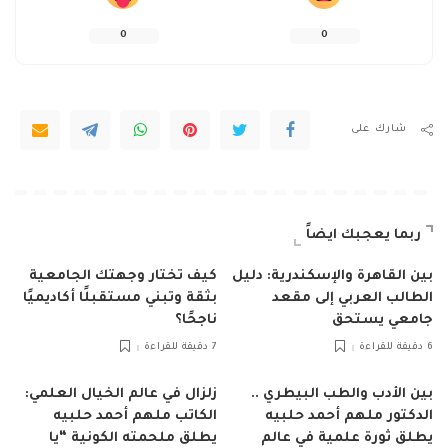
0
0
شارك على
ربما يعجبك ايضاً
بين القاهرة والإسكندرية: دليل
كيف تختار وجهتك الجامعية
الطالب العربي إلى مقعد
بثقة وتبني مستقبلًا أكاديميًا
جامعي يستحق
ناجحًا؟
6 دقيقة للقراءة
7 دقيقة للقراءة
بين الأدب والطب البيطري ..
زلزال في عالم الخيال العلمي:
الدكتور ملهم أحمد حلبيه
الكاتب ملهم أحمد حلبيه
يطلق ثورة علمية في عالم
يطلق ملحمته الكونية “يا