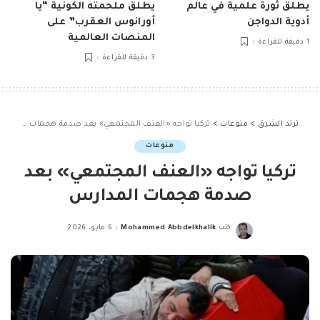
يطلق ثورة علمية في عالم
يطلق ملحمته الكونية “يا
أدوية الدواجن
أورانوس العقرب” على
المنصات العالمية
1 دقيقة للقراءة
3 دقيقة للقراءة
ترند الشرق
>
منوعات
>
تركيا تواجه «العنف المجتمعي» بعد صدمة هجمات المدارس
منوعات
تركيا تواجه «العنف المجتمعي» بعد
صدمة هجمات المدارس
كتب
Mohammed Abbdelkhalik
6 مايو، 2026
Posted
by