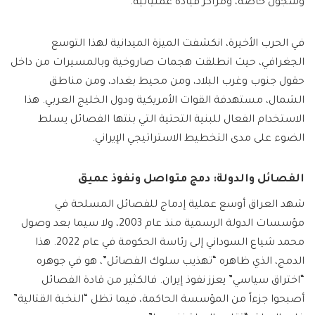
وسجون خاصة، ومراكز قيادة عملياتية.
في الحرب الأخيرة، انكشفت الميزة الميدانية لهذا التوسع
الجغرافي، حيث انطلقت هجمات صاروخية وبالمسيرات من داخل
حقول جنوب وغرب البلاد، ومن محيط بغداد، ومن مناطق
الشمال، مستهدفة القوات الأمريكية ودول الخليج العربي. هذا
الاستخدام الفعال للبنية التحتية التي بنتها الفصائل يسلط
الضوء على مدى التخطيط الاستراتيجي الإيراني.
الفصائل والدولة: دمج متواصل ونفوذ عميق
شهد العراق أوسع عملية إدماج للفصائل المسلحة في
مؤسسات الدولة الرسمية منذ عام 2003، ولا سيما بعد وصول
محمد شياع السوداني إلى رئاسة الحكومة في عام 2022. هذا
الدمج، الذي ظاهره “تهذيب سلوك الفصائل”، هو في جوهره
“اختراق سياسي” يعزز نفوذ إيران. فالكثير من قادة الفصائل
أصبحوا جزءاً من المؤسسة الحاكمة، فيما تظل “النخبة القتالية”