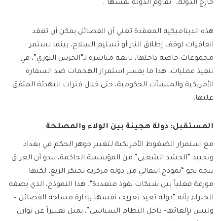
خارج الدولة، “تقاوم الدولة نفسها”.
هذه الديناميكية المعقدة تعني أن الفصائل يمكن أن تعقد
اتفاقيات لوقف إطلاق النار أو تسليم السلاح، بينما تستمر
مجموعات خاصة داخلها، تابعة مباشرة لـ”الحرس الثوري”، في
تنفيذ عمليات. هذا ما يفسر استمرار الهجمات ضد السفارة
الأمريكية والمنشآت الحكومية، حتى خلال فترات التهدئة المتفق
عليها.
المستقبل: دولة هجينة بين الولاء والمصلحة
مع استمرار الضغوط الأمريكية لتغيير جوهر الحكم في بغداد
وتحييد “الحشد الشعبي” من المؤسسة الحاكمة، يبدو أن العراق
يتجه نحو “نموذج انتقالي من دولة مركزية تحتكر الريع، لكنها
موزعة فعلياً بين شبكات نفوذ متعددة”. هذا النموذج، الذي يصفه
الخبراء بأنه “دولة تعيد تعريف نفسها بإدارة مساحة الفصائل –
وليس بإلغائها- داخل النظام السياسي”، يمثل تعبيراً عن توازن