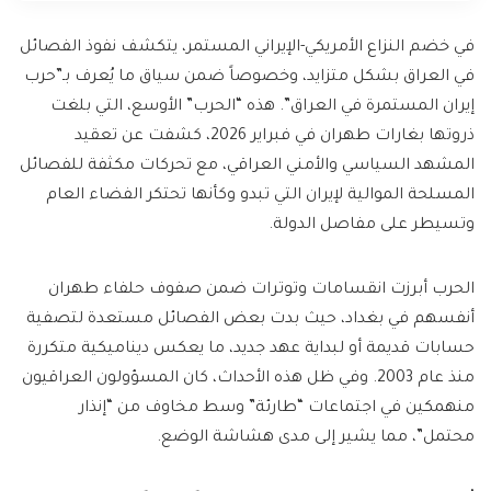
في خضم النزاع الأمريكي-الإيراني المستمر، يتكشف نفوذ الفصائل
في العراق بشكل متزايد، وخصوصاً ضمن سياق ما يُعرف بـ”حرب
إيران المستمرة في العراق”. هذه “الحرب” الأوسع، التي بلغت
ذروتها بغارات طهران في فبراير 2026، كشفت عن تعقيد
المشهد السياسي والأمني العراقي، مع تحركات مكثفة للفصائل
المسلحة الموالية لإيران التي تبدو وكأنها تحتكر الفضاء العام
وتسيطر على مفاصل الدولة.
الحرب أبرزت انقسامات وتوترات ضمن صفوف حلفاء طهران
أنفسهم في بغداد، حيث بدت بعض الفصائل مستعدة لتصفية
حسابات قديمة أو لبداية عهد جديد، ما يعكس ديناميكية متكررة
منذ عام 2003. وفي ظل هذه الأحداث، كان المسؤولون العراقيون
منهمكين في اجتماعات “طارئة” وسط مخاوف من “إنذار
محتمل”، مما يشير إلى مدى هشاشة الوضع.