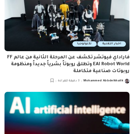
اخبار التقنية
تكنولوجيا
فاراداي فيوتشر تكشف عن المرحلة الثانية من عالم FF
EAI Robot World وتطلق روبوتاً بشرياً جديداً ومنظومة
روبوتات صناعية متكاملة
Mohammed Abbdelkhalik
3 دقيقة للقراءة
Posted
by