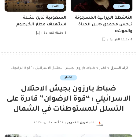
اخبار
اخبار
الناشطة الإيرانية المسجونة
السعودية تدين بشدة
نرجس محمدي «بين الحياة
استهداف مطار الخرطوم
والموت»
3 دقيقة للقراءة
4 دقيقة للقراءة
ترند الشرق
>
اخبار
>
ضباط بارزون بجيش الاحتلال الاسرائيلي : “قوة الرضوان” قادرة على التسلل للمستوطنات في الشمال
اخبار
ضباط بارزون بجيش الاحتلال
الاسرائيلي : “قوة الرضوان” قادرة على
التسلل للمستوطنات في الشمال
كتب
فريق التحرير
12 أغسطس، 2024
Posted
by