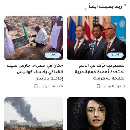
ربما يعجبك ايضاً
اخبار
اخبار
السعودية تؤكد في الأمم
«كان في خطر»… حارس سيف
المتحدة أهمية حماية حرية
القذافي يكشف كواليس
الملاحة بـ«هرمز»
إقامته بالزنتان
4 دقيقة للقراءة
6 دقيقة للقراءة