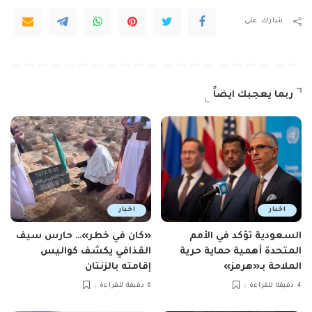
شارك على
ربما يعجبك ايضاً
اخبار
اخبار
السعودية تؤكد في الأمم
«كان في خطر»… حارس سيف
المتحدة أهمية حماية حرية
القذافي يكشف كواليس
الملاحة بـ«هرمز»
إقامته بالزنتان
4 دقيقة للقراءة
6 دقيقة للقراءة