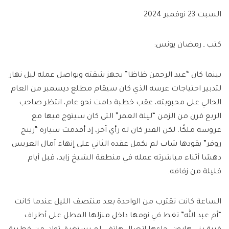
السبت 23 نوفمبر 2024
كتب ـ رمضان يونس:
بينما كان “عبد الرحمن ظاظا” يجهز شقته ويواصل عمله ليل نهار
لتدبير احتياجات عرسه الذي كان سيقام مطلع ديسمبر من العام
الحالي على محبوبته، عقب خطبة دامت نحو عام، انتظر صاحب
الربع قرن من الزمن “ليلة العمر” التي كان سيتوج فيها مع
عروسه ملكًا. لكن القدر كان له رأي آخر، إذ أقدمت سيارة “رينج
روفر” يقودها شاب لم يكمل عقده الثاني على إنهاء آمال العريس
دهسًا أثناء مباشرته عمله في منطقة الشيخ زايد، قبل أيام
قليلة من زفافه.
الساعة كانت تقترب من الواحدة بعد منتصف الليل عندما كانت
“أم عبد الله” تغط في نومها داخل منزلها المطل على أطراف