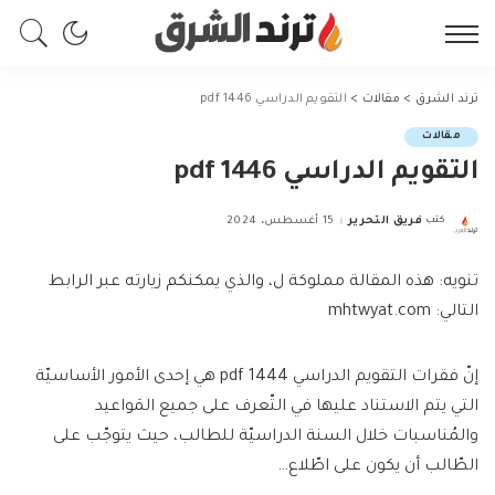
ترند الشرق
>
مقالات
>
التقويم الدراسي 1446 pdf
مقالات
التقويم الدراسي 1446 pdf
كتب
فريق التحرير
15 أغسطس، 2024
Posted
by
تنويه: هذه المقالة مملوكة ل، والذي يمكنكم زيارته عبر الرابط
التالي: mhtwyat.com
إنّ فقرات التقويم الدراسي 1444 pdf هي إحدى الأمور الأساسيّة
التي يتم الاستناد عليها في التّعرف على جميع المَواعيد
والمُناسبات خلال السنة الدراسيّة للطالب، حيث يتوجّب على
الطّالب أن يكون على اطّلاع…