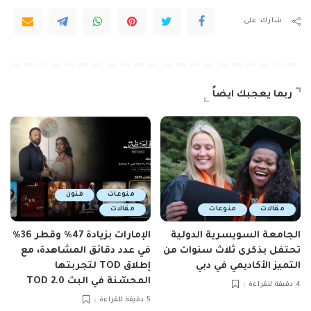
شارك على
ربما يعجبك ايضاً
منوعات
فنون
مقالات
منوعات
مقالات
الجامعة السويسرية الدولية
الإمارات بزيادة 47٪ وقطر 36٪
تحتفل بذكرى ثلاث سنوات من
في عدد دقائق المشاهدة، مع
التميز الأكاديمي في دبي
إطلاق TOD لتجربتها
المحسّنة في البث TOD 2.0
4 دقيقة للقراءة
5 دقيقة للقراءة