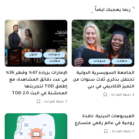
ربما يعجبك ايضاً
منوعات
فنون
مقالات
منوعات
مقالات
الجامعة السويسرية الدولية
الإمارات بزيادة 47٪ وقطر 36٪
تحتفل بذكرى ثلاث سنوات من
في عدد دقائق المشاهدة، مع
التميز الأكاديمي في دبي
إطلاق TOD لتجربتها
المحسّنة في البث TOD 2.0
4 دقيقة للقراءة
5 دقيقة للقراءة
الفيديوهات الدينية: نافذة
روحية في عالم رقمي متسارع
7 دقيقة للقراءة