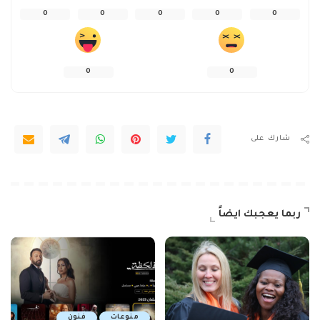
0
0
0
0
0
0
0
شارك على
ربما يعجبك ايضاً
منوعات
فنون