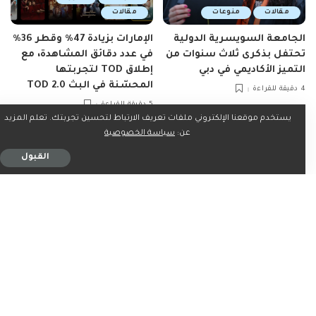
مقالات
منوعات
مقالات
الجامعة السويسرية الدولية
الإمارات بزيادة 47٪ وقطر 36٪
تحتفل بذكرى ثلاث سنوات من
في عدد دقائق المشاهدة، مع
التميز الأكاديمي في دبي
إطلاق TOD لتجربتها
المحسّنة في البث TOD 2.0
4 دقيقة للقراءة
5 دقيقة للقراءة
يستخدم موقعنا الإلكتروني ملفات تعريف الارتباط لتحسين تجربتك. تعلم المزيد
عن:
سياسة الخصوصية
الفيديوهات الدينية: نافذة
روحية في عالم رقمي متسارع
القبول
7 دقيقة للقراءة
مقالات
25 أبريل، 2025
7 دقيقة للقراءة