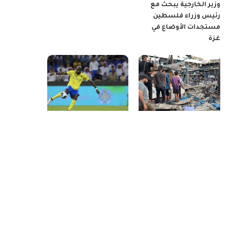
وزير الخارجية يبحث مع
رئيس وزراء فلسطين
مستجدات الأوضاع في
غزة
378 يوما من الحرب على
الإعارة تخلص النصر من
قطاع غزة: شهداء
فوفانا
بالعشرات في مختلف
مناطق القطاع