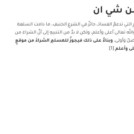
ن شي ان
رِ التي تدعمُ الفسادَ، جائزٌ في الشرعِ الحنيفِ، ما دامت السلعة
ه تعالى أعلى وأعلم، ولكن لا بدَّ من التنبيهِ إلى أنَّ الشراءَ من
فضلُ وأولى،
وبناءً على ذلك فيجوزُ للمسلمِ الشراءَ من موقعِ
لى وأعلم
.[1]
لشراء من غير المسلمين
 المسلمينَ بالبيعِ والشراءِ
، كما يجوزُ له التعامل معه بكافة
المعاملات الشرعية المباحة مثل الرهنِ والقرضِ وغيرها،[2] ودليل ذلك فعلُ رسول الله صلى
الله بن عباس رضي الله عنه وأرضاه أنَّه قال: (توفيَ رسولُ اللهِ
رهونةٌ عند يهوديٍّ، بثلاثين صاعًا من شعيرٍ لأهلِه).[3]