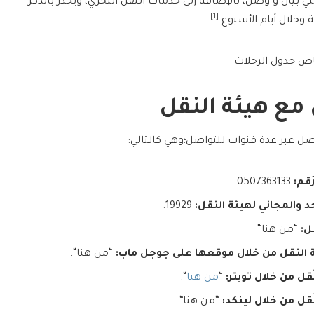
 بيان و وصل، بالإضافة إلى خدمات النقل البحري، ويجدر بالذكر
[1]
ة وخلال أيام الأسبوع.
اض جدول الرحلات
مع هيئة النقل
صل عبر عدة قنوات للتواصل؛وهي كالتالي:
قم:
0507363133.
د والمجاني لهيئة النقل:
19929.
ل:
“من هنا“
ئة النقل من خلال موقعها على جوجل ماب:
“من هنا“.
قل من خلال تويتر:
“
من هنا
“.
َقل من خلال لينكد:
“من هنا“.