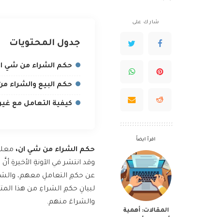
by
شارك على
جدول المحتويات
حكم الشراء من شي ا
حكم البيع والشراء م
كيفية التعامل مع غي
اقرأ ايضاً
حكم الشراء من شي ان،
معلوم
وقد انتشر في الآونةِ الأخيرةِ أنّ
عن حكمِ التعاملِ معهم، والشر
لبيانِ حكمِ الشراءِ من هذا المتج
والشراءَ منهم.
المقالات: أهمية