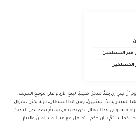
ن
ن غير المسلمين
ر المسلمين
 أنَّ شِي إنْ يعدُّ متجرًا صينيًا لبيعِ الأزياءِ على موقعِ الانترنت،
َ هذا المتجر يدعمُ المثليينَ، ومن هذا المنطلق، فإنَّه يكثر السؤال
اءِ منه، وفي هذا المقال الذي يطرحه ٍ، سيتمُّ تخصيص الحديث
رِ، كما سيتمُّ بيانُ حكمِ التعاملِ مع غير المسلمينَ والبيعَ