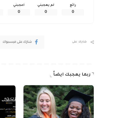
رائع
لم يعجبني
اعجبني
0
0
0
شارك على فيسبوك
شارك على
ربما يعجبك ايضاً