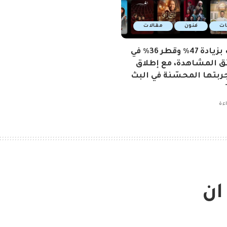
ات
فنون
مقالات
الإمارات بزيادة 47٪ وقطر 36٪ في
ئق المشاهدة، مع إطلاق
لتجربتها المحسّنة في البث
ان