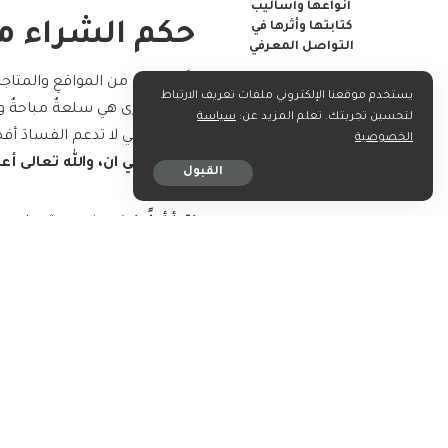
أنواعها وأساليب
كتابتها وأثرها في
حكم الشراء م
التواصل المعرفي
إنَّ الشراءَ من المواقعِ والمتاج
يستخدم موقعنا الإلكتروني ملفات تعريف الارتباط
التي تُشترى هي سلعةٌ مباحةٌ والل
لتحسين تجربتك. تعلم المزيد عن:
سياسة
المتاجرِ التي لا تدعم الفسادَ أ
الخصوصية
ومتجرِ شي ان، والله تعالى أع
القبول
اقرأ أيضًا:
كود خصم شي ان
حكم البيع وا
يجوزُ للمسلمِ التعامل مع غيرِ
الله عليه وسلم حيث وردَ عن عبد 
صلَّى اللهُ عليهِ وسلَّمَ ودرعهُ م