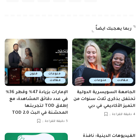
ربما يعجبك ايضاً
منوعات
فنون
مقالات
منوعات
مقالات
الجامعة السويسرية الدولية
الإمارات بزيادة 47٪ وقطر 36٪
تحتفل بذكرى ثلاث سنوات من
في عدد دقائق المشاهدة، مع
التميز الأكاديمي في دبي
إطلاق TOD لتجربتها
المحسّنة في البث TOD 2.0
4 دقيقة للقراءة
5 دقيقة للقراءة
الفيديوهات الدينية: نافذة