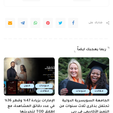
شارك على
ربما يعجبك ايضاً
منوعات
فنون
مقالات
منوعات
مقالات
الجامعة السويسرية الدولية
الإمارات بزيادة 47٪ وقطر 36٪
تحتفل بذكرى ثلاث سنوات من
في عدد دقائق المشاهدة، مع
التميز الأكاديمي في دبي
إطلاق TOD لتجربتها