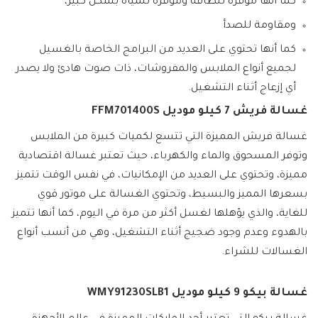
كما أنها موفرة للطاقة وموفرة للمياه بشكل كبير،
ومقاومة للصدأ
كما أنها تحتوي على العديد من البرامج الخاصة بالغسيل
لجميع أنواع الملابس والمفروشات، ذات صوت هادئ ولا يصدر
أي إزعاج أثناء التشغيل.
غسالة فريش 7 كيلو موديل FFM701400S
غسالة فريش المميزة التي تتسع لكميات كبيرة من الملابس
وتوفر المسحوق والماء والكهرباء، حيث تعتبر غسالة اقتصادية
مميزة، وتحتوي على العديد من الإمكانيات، في نفس الوقت تتميز
بسعرها المميز والبسيط، وتحتوي الغسالة على موتور قوي
للغاية، والذي يؤهلها لغسل أكثر من مرة في اليوم، كما أنها تتميز
بالهدوء وعدم وجود ضجيج أثناء التشغيل، وهي من أنسب أنواع
الغسالات للشراء.
غسالة بيكو 9 كيلو موديل WMY91230SLB1