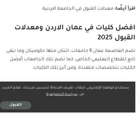
اقرأ أيضًا:
معدلات القبول في الجامعة الاردنية
افضل كليات في عمان الاردن ومعدلات
القبول 2025
تضم العاصمة عمان 8 جامعات، اثنتان منها حكوميتان وما تبقى
تابع للقطاع التعليمي الخاص، كما تضم تلك الجامعات أفضل
الكليات بتخصصات متعددة. ومن أبرز تلك الكليات:
كلية القدس.
يستخدم موقعنا الإلكتروني ملفات تعريف الارتباط لتحسين تجربتك. تعلم المزيد
عن:
سياسة الخصوصية
كلية طلال أبو غزالة لإدارة الأعمال.
القبول
الكلية الجامعية المتوسطة.
الكلية العربية.
كلية الملكة علياء.
كلية المجتمع العربي.