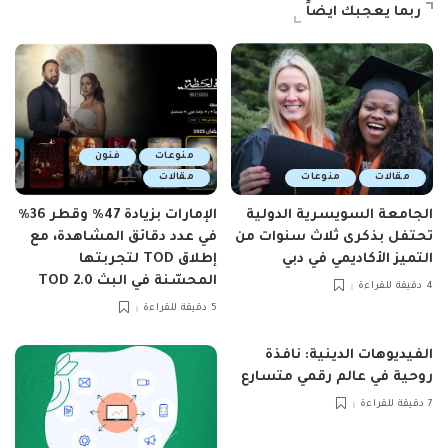
ربما يعجبك ايضاً
منوعات
فنون
مقالات
منوعات
مقالات
الجامعة السويسرية الدولية
الإمارات بزيادة 47٪ وقطر 36٪
تحتفل بذكرى ثلاث سنوات من
في عدد دقائق المشاهدة، مع
التميز الأكاديمي في دبي
إطلاق TOD لتجربتها
المحسّنة في البث TOD 2.0
4 دقيقة للقراءة
5 دقيقة للقراءة
الفيديوهات الدينية: نافذة
روحية في عالم رقمي متسارع
7 دقيقة للقراءة