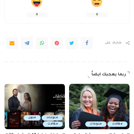
0
0
شارك على
ربما يعجبك ايضاً
منوعات
فنون
مقالات
منوعات
مقالات