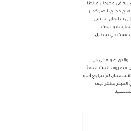
ابله في مهرجان مالطا
بهيج حجيج، ناصر خمير،
ة إلى سليمان سيسي،
لممارسة والبحث
ت ساهمت في تشكيل
يتحدث بن عمرة عن تحقيق فيلمه الأول «من أجل حياة أفضل» عام 1981، والذي صوره في حي
ن مصروف البيت مبلغاً
فت في وجه الاستعمار، لم تتراجع أمام
اني المبكر يظهر كيف
لشخصية.