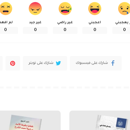
 يعجبني
اعجبني
غير راضي
غير جيد
لم افهم
0
0
0
0
0
شارك على فيسبوك
شارك على تويتر