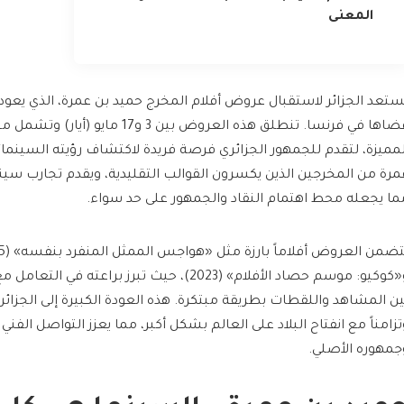
المعنى
ستعد الجزائر لاستقبال عروض أفلام المخرج حميد بن عمرة، الذي يعود إ
قضاها في فرنسا. تنطلق هذه العروض بين 3 و17
لمميزة، لتقدم للجمهور الجزائري فرصة فريدة لاكتشاف رؤيته السينمائي
مرة من المخرجين الذين يكسرون القوالب التقليدية، ويقدم تجارب سينم
ما يجعله محط اهتمام النقاد والجمهور على حد سواء.
و«كوكيو: موسم حصاد الأفلام» (2023)، حيث تبرز براعته 
ين المشاهد واللقطات بطريقة مبتكرة. هذه العودة الكبيرة إلى الجزائر تم
تزامناً مع انفتاح البلاد على العالم بشكل أكبر، مما يعزز التواصل الفني
جمهوره الأصلي.