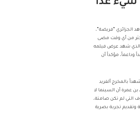
 شيء عدا
هد الجزائري “فريضة”،
أكثر من أي وقت مضى
ر الذي شهد عرض فيلمه
داً وداعماً، مؤكداً أن
داً بالمخرج ألفريد
ن عمرة أن السينما لا
وف التي لم تكن صامتة،
ة وتقديم تجربة بصرية