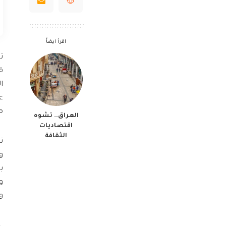
اقرأ ايضاً
ت
ا
ع
م
العراق… تشوه
اقتصاديات
الثقافة
ب
و
و