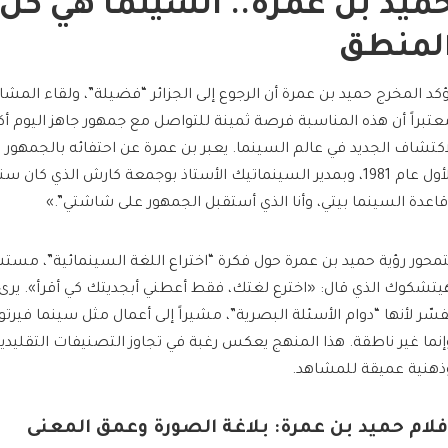
ميد بن عمرة.. السينما هي كل
لمنطق
ؤكد المخرج حميد بن عمرة أن الرجوع إلى الجزائر “فضيلة”، ولقاء المشا
عتبراً أن هذه المناسبة فرصة ثمينة للتواصل مع جمهور جاهز اليوم 
اكتشاف الجديد في عالم السينما. يعبر بن عمرة عن احتفائه بالجمهو
الأول عام 1981، وبمدير السينماتيك الأستاذ بوجمعة كارش الذي كان سن
قاعدة السينما بيتي، وأنا الذي أستقبل الجمهور على شاشتي”.»
تمحور رؤية حميد بن عمرة حول فكرة “اختراع اللغة السينمائية”، مستشه
يتشكوك الذي قال: «اخترع لغتك، فقط أعطني أبجديتك كي أقرأ». يرى ب
ُفسّر لأنها “دوام الأسئلة البصرية”، مشيراً إلى أعمال مثل سينما فيرت
إنما غير ناطقة. هذا المنهج يعكس رغبة في تجاوز التصنيفات التقليدي
ذهنية عميقة للمشاهد.
فلام حميد بن عمرة: بلاغة الصورة وعمق المعنى