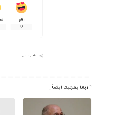
رائع
لم
0
شارك على
ربما يعجبك ايضاً