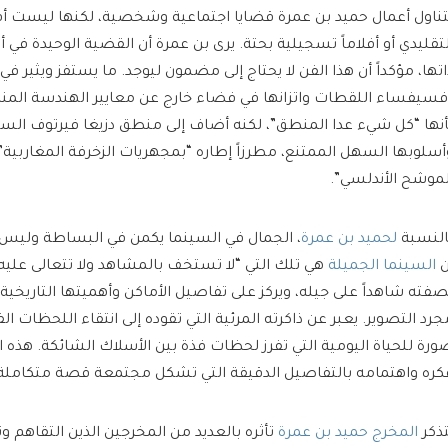
تناول أعمال حميد بن عمرة قضايا اجتماعية وشخصية، لكنها ليست أف
لتقليدي أو أفلاماً تسجيلية بحتة. يرى بن عمرة أن القضية الوحيدة في 
اتها، مؤكداً أن هذا الفن لا يحتاج إلى مضمون ليوجد. ما يستفز ويثير في
فسيفساء اللقطات واتزانها في فضاء خارج عن معايير الهندسة الم
أنها “كل شيء عدا المنطق”، لكنه أضاف إلى منطق دزيغا فيرتوف السرد
أسلوبها السهل الممتنع، مطرزاً إطاره “بمجهريات الزخرفة المغاربية
لموشح الأندلسي”.
النسبة
لحميد بن عمرة
، الجمال في السينما يكمن في البساطة وليس
ن
السينما الجميلة
هي تلك التي “لا تستخف بالمشاهد ولا تتعالى عليه
صفته شاهداً على جيله، ويركز على تفاصيل الأماكن وأهميتها التاريخية ب
جرد التصوير. يعبر عن ذاكرته المرئية التي تقوده إلى انتقاء اللحظات ال
ورة للحياة اليومية التي تفرز لحظات فذة بين الأسلاك الشائكة. هذه 
كره واهتمامه بالتفاصيل الدقيقة التي تشكل مجتمعة قصة متكاملة
تذكر
المخرج حميد بن عمرة
تأثره بالعديد من المخرجين الذين التقاهم و