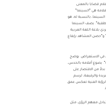
لام قضايا بالمعنى
أفلامه هي “السينما”
 السينما، بالنسبة له، هو
نطقية”. يصف السينما
ي بلاغة اللغة العربية
” و”حصن المشاهد بإيقاع
 في الاستعراض. يوضح
”. يصوغ أفلامه بالحدس،
دلاً من الاقتصار على
فريدة والرفيعة، لرسم
الرؤية الفنية تعكس عمق
.
تبادل معهم الرؤى، مثل