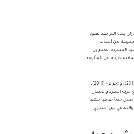
لى بلده الأم بعد عقود
 مايو (أيار) وتشمل مجموعة من أعماله
ة المتفردة. يعتبر بن
ائية خارجة عن المألوف،
تتضمن العروض أفلاماً بارزة مثل «هواجس الممثل المنفرد بنفسه» (2015)، و«حزام» (2016)،
في التعامل مع حرية السرد والانتقال
ثل حدثاً ثقافياً مهماً
 والثقافي بين المخرج