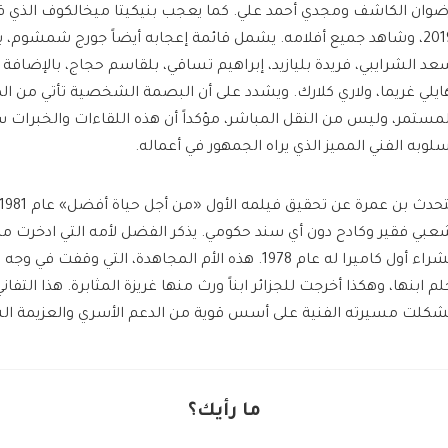
ضوان الكاشف ومجدي أحمد علي. كما يعجب بنيكيتا ميخالكوف الذي ق
2019، وشاهد جميع أفلامه. يشمل قائمة إعجابه أيضاً جورج شمشوم، 
عد الشرايبي، فريدة بليازيد، إبراهيم تساقي، بلقاسم حجاج، بالإضاف
ايلي غريما، ولاري كلارك. ويشدد على أن البصمة الشخصية تأتي من ا
لمستمر، وليس من النقل المباشر، مؤكداً أن هذه اللقاءات والخبرا
سلوبه الفني المميز الذي يراه الجمهور في أعماله.
عبي فقير وكادح دون أي سند حكومي. يذكر الفضل لأمه التي ادخرت م
لشراء أول كاميرا له عام 1978. هذه الأم المجاهدة، التي وق
لم ابنها، وهكذا أخرجت للجزائر ابناً ورث منها غريزة المثابرة. هذا التف
شكلت مسيرته الفنية على أسس قوية من الدعم الأسري والعزيمة ا
ما رأيك؟