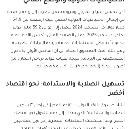
الاحتياطيات الدولية والوضع المالي
أدى تحسن المركز الخارجي ومرونة سعر الصرف إلى زيادة واضحة
في إجمالي الاحتياطيات الدولية لمصر، حيث ارتفعت من 54.9
مليار دولار في ديسمبر 2024 لتصل إلى حوالي 59.2 مليار دولار
بحلول ديسمبر 2025. وعلى الصعيد المالي، تحسن الأداء العام
مدعوماً بخفض الاستثمارات العامة وزيادة الإيرادات الضريبية.
ومع ذلك، لفت الصندوق الانتباه إلى أن الفائض الأولي جاء دون
المستهدف في البرنامج نتيجة لغياب عوائد برنامج التخارج من
أصول الدولة (الخصخصة) التي كان مخططاً لها.
تسهيل الصلابة والاستدامة: نحو اقتصاد
أخضر
أشاد صندوق النقد الدولي بالتقدم المحرز في إطار “تسهيل
الصلابة والاستدامة” الذي يهدف إلى دعم التحول نحو اقتصاد
أخضر. وقد استكملت السلطات المصرية إجراءين إصلاحيين
رئيسيين: الأول هو نشر جدول زمني لتنفيذ أهداف الطاقة