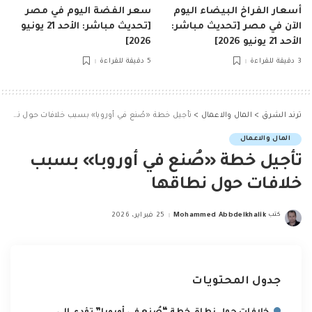
أسعار الفراخ البيضاء اليوم
سعر الفضة اليوم في مصر
الآن في مصر [تحديث مباشر:
[تحديث مباشر: الأحد 21 يونيو
الأحد 21 يونيو 2026]
2026]
3 دقيقة للقراءة
5 دقيقة للقراءة
ترند الشرق
>
المال والاعمال
>
تأجيل خطة «صُنع في أوروبا» بسبب خلافات حول نطاقها
المال والاعمال
تأجيل خطة «صُنع في أوروبا» بسبب
خلافات حول نطاقها
كتب
Mohammed Abbdelkhalik
25 فبراير، 2026
Posted
by
جدول المحتويات