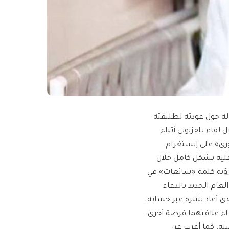
لة حول عودته لطليقته
لقاء تلفزيوني أثناء
وري» على إنستغرام
 عليه بشكل كامل خلال
د رؤية كلمة «شائعات» في
العام الجديد بالدعاء
ذي أعاد نشره عبر حسابه،
ء علاقتهما فرصة أخرى.
ته. كما أعرب عن