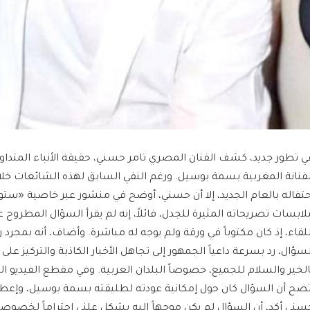
ي تطور جديد، كشف الفنان المصري تامر حسني، حقيقة الأنباء المتداو
لفنانة المغربية بسمة بوسيل. ورغم النفي السابق لهذه الشائعات خلال 
حتفاله بالعام الجديد، إلا أن حسني، أوضح في منشور عبر خاصية «ست
لابسات تصريحاته المثيرة للجدل، قائلاً، إنه لم يقرأ السؤال المطروح
للقاء، إذ كان مكتوباً في ورقة ولم يوجه له مباشرة. وأضاف، أنه بمجر
لسؤال، رد بسرعة داعياً الجمهور إلى تجاهل الأخبار الكاذبة والتركيز على 
الخير والسلام للجميع، خصوصاً البلدان العربية. وفي مقطع الفيديو ال
تضح أن السؤال كان حول إمكانية عودته لطليقته بسمة بوسيل، وإعطا
سني أكد، أن السؤال لم يكن موجهاً إليه بشكل علني احتراماً لخصوصي