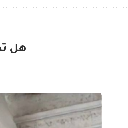
هل تص