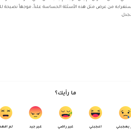
ستغرابه من عرض مثل هذه الأسئلة الحساسة علناً، موجهاً نصيحة لل
لجدل.
ما رأيك؟
 يعجبني
اعجبني
غير راضي
غير جيد
لم افهم