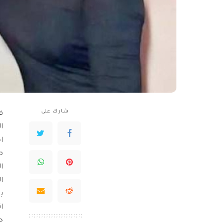
شارك على
ف
ا
ا
م
ا
ا
ب
ا
ح