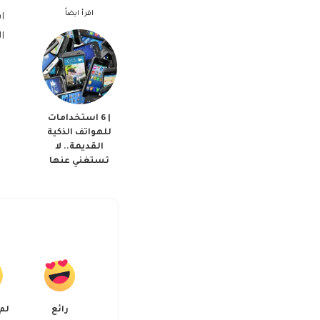
اقرأ ايضاً
ا
ا
| 6 استخدامات
للهواتف الذكية
القديمة.. لا
تستغني عنها
رائع
لم