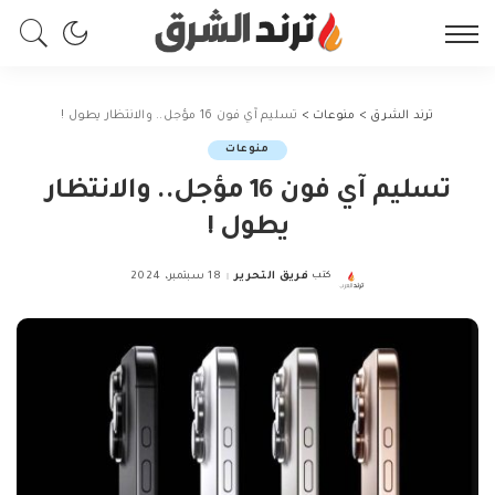
ترند الشرق
>
منوعات
>
تسليم آي فون 16 مؤجل.. والانتظار يطول !
منوعات
تسليم آي فون 16 مؤجل.. والانتظار
يطول !
كتب
فريق التحرير
18 سبتمبر، 2024
Posted
by