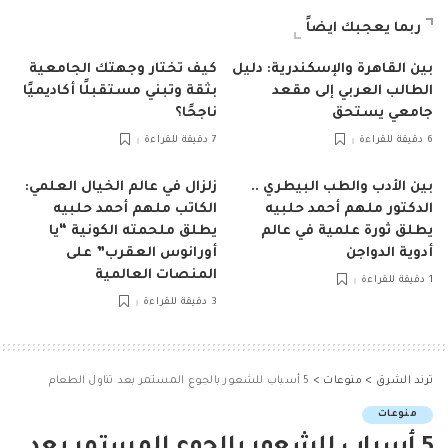
ربما يعجبك ايضاً
بين القاهرة والإسكندرية: دليل
كيف تختار وجهتك الجامعية
الطالب العربي إلى مقعد
بثقة وتبني مستقبلًا أكاديميًا
جامعي يستحق
ناجحًا؟
6 دقيقة للقراءة
7 دقيقة للقراءة
بين الأدب والطب البيطري ..
زلزال في عالم الخيال العلمي:
الدكتور ملهم أحمد حلبيه
الكاتب ملهم أحمد حلبيه
يطلق ثورة علمية في عالم
يطلق ملحمته الكونية “يا
أدوية الدواجن
أورانوس العقرب” على
المنصات العالمية
1 دقيقة للقراءة
3 دقيقة للقراءة
ترند الشرق
>
منوعات
>
5 أسباب للشعور بالجوع المستمر بعد تناول الطعام
منوعات
5 أسباب للشعور بالجوع المستمر بعد