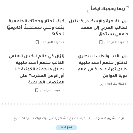
ربما يعجبك ايضاً
بين القاهرة والإسكندرية: دليل
كيف تختار وجهتك الجامعية
الطالب العربي إلى مقعد
بثقة وتبني مستقبلًا أكاديميًا
جامعي يستحق
ناجحًا؟
6 دقيقة للقراءة
7 دقيقة للقراءة
بين الأدب والطب البيطري ..
زلزال في عالم الخيال العلمي:
الدكتور ملهم أحمد حلبيه
الكاتب ملهم أحمد حلبيه
يطلق ثورة علمية في عالم
يطلق ملحمته الكونية “يا
أدوية الدواجن
أورانوس العقرب” على
المنصات العالمية
1 دقيقة للقراءة
3 دقيقة للقراءة
ترند الشرق
>
منوعات
>
| كيف تصبح مشهورا على تيك توك بسرعة؟.. اتبع هذه النصائح
منوعات