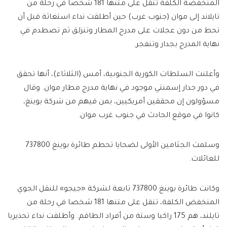
المنخفضة الكلفة تنقل على متنها 181 شخصا في رحلة من
تايلاند إلى موان (جنوب غرب) حين أطلقت نداء استغاثة قبل أن
تحط من دون عجلات على مدرج المطار وتنزلق ثم تصطدم في
نهاية المدرج بجدار وتنفجر.
وأعلنت السلطات الكورية الجنوبية، أمس (الثلاثاء)، أنها تحقق
في دور جدار إسمنتي موجود في نهاية مدرج مطار موان. وقال
مسؤولون إن محققين أمريكيين، بمن فيهم من شركة بوينغ،
كانوا في موقع الحادث في جنوب غرب موان.
وسلمت الجثامين الأولى لضحايا تحطم طائرة بوينغ 737800
للعائلات.
وكانت طائرة بوينغ 737800 تابعة لشركة «جيجو» للنقل الجوي
المنخفض الكلفة، تنقل على متنها 181 شخصا في رحلة من
تايلند، هم 175 راكبا وستة من أفراد الطاقم. وأطلقت نداء تحذيريا