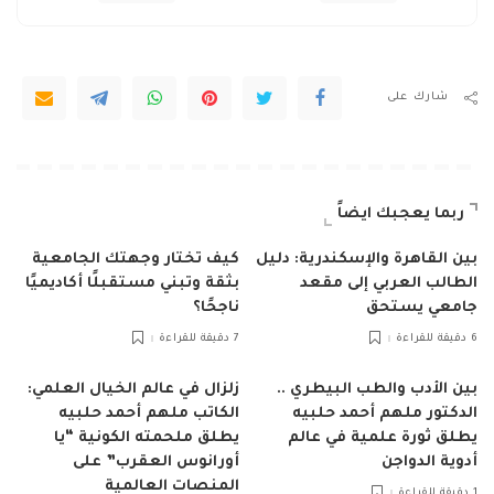
شارك على
ربما يعجبك ايضاً
بين القاهرة والإسكندرية: دليل
كيف تختار وجهتك الجامعية
الطالب العربي إلى مقعد
بثقة وتبني مستقبلًا أكاديميًا
جامعي يستحق
ناجحًا؟
6 دقيقة للقراءة
7 دقيقة للقراءة
بين الأدب والطب البيطري ..
زلزال في عالم الخيال العلمي:
الدكتور ملهم أحمد حلبيه
الكاتب ملهم أحمد حلبيه
يطلق ثورة علمية في عالم
يطلق ملحمته الكونية “يا
أدوية الدواجن
أورانوس العقرب” على
المنصات العالمية
1 دقيقة للقراءة