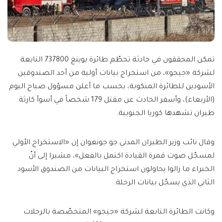
تمكن المحققون في حادثة تحطّم طائرة بوينغ 737800 التابعة
لشركة «جيجو»، من استخراج بيانات أولية من أحد الصندوقين
الأسودين للطائرة المنكوبة، بحسب ما أعلن مسؤول صباح اليوم
(الأربعاء)، وأسفر الحادث عن مقتل 179 شخصاً في أسوأ كارثة
طيران تشهدها كوريا الجنوبية.
وقال نائب وزير الطيران المدني جو جونغوان إن «الاستخراج الأولي
لمسجّل صوت قمرة القيادة اكتمل بالفعل»، مشيرا إلى أنّ
الخبراء ما زالوا يحاولون استخراج البيانات من الصندوق الأسود
الثاني الذي يسجّل بيانات الرحلة.
وكانت الطائرة التابعة لشركة «جيجو» المتخصّصة بالرحلات