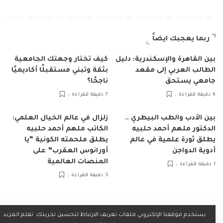
ربما يعجبك ايضاً
بين القاهرة والإسكندرية: دليل
كيف تختار وجهتك الجامعية
الطالب العربي إلى مقعد
بثقة وتبني مستقبلًا أكاديميًا
جامعي يستحق
ناجحًا؟
6 دقيقة للقراءة
7 دقيقة للقراءة
بين الأدب والطب البيطري ..
زلزال في عالم الخيال العلمي:
الدكتور ملهم أحمد حلبيه
الكاتب ملهم أحمد حلبيه
يطلق ثورة علمية في عالم
يطلق ملحمته الكونية “يا
أدوية الدواجن
أورانوس العقرب” على
المنصات العالمية
1 دقيقة للقراءة
3 دقيقة للقراءة
يستخدم موقعنا الإلكتروني ملفات تعريف الارتباط لتحسين تجربتك. تعلم المزيد