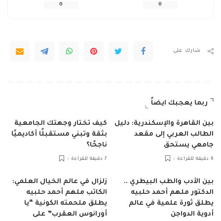
0
0
شارك على
ربما يعجبك ايضاً
بين القاهرة والإسكندرية: دليل
كيف تختار وجهتك الجامعية
الطالب العربي إلى مقعد
بثقة وتبني مستقبلًا أكاديميًا
جامعي يستحق
ناجحًا؟
6 دقيقة للقراءة
7 دقيقة للقراءة
بين الأدب والطب البيطري ..
زلزال في عالم الخيال العلمي:
الدكتور ملهم أحمد حلبيه
الكاتب ملهم أحمد حلبيه
يطلق ثورة علمية في عالم
يطلق ملحمته الكونية “يا
أدوية الدواجن
أورانوس العقرب” على