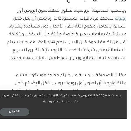
وبحسب الصحيفة الروسية، فطور المهندسون الروس أول
روبوت
للتحكم في ناقلات المستودعات، إذ يمكن أن يحل محل
السائق بالكامل وتقوم الآلة بنقل الأحمال دون مساعدة بشرية،
مسترشدة بعلامات بصرية خاصة مثبتة على السقف، وبتكلفة
أقل من تكلفة الموظفين الذين لديهم هذه الوظيفة، حيث سيتم
الاستعانة به في شركات الخدمات اللوجستية الكبرى لتسريع
عملية معالجة البضائع وتحرير الموظفين للقيام بمهام جديدة.
ونقلت الصحيفة الروسية عن خبراء معهد موسكو للفيزياء
والتكنولوجيا، أن تطوير أول روبوت روسي لنقل البضائع داخل
المستودع سيحل محل سائق معدات التحميل التي تنقل أشياء
يستخدم موقعنا الإلكتروني ملفات تعريف الارتباط لتحسين تجربتك. تعلم المزيد
مختلفة على منصات نقالة، من خلال حوامل مستطيلة قياسية،
عن:
سياسة الخصوصية
حيث يتم وضع كائنات التخزين عليها، إذ يقوم بعملية التحميل
القبول
والتفريغ معا باستخدام علامات السقف البصرية في النطاق
المرئي.