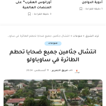
أدوية الدواجن
أورانوس العقرب” على
المنصات العالمية
1 دقيقة للقراءة
3 دقيقة للقراءة
ترند الشرق
>
منوعات
>
انتشال جثامين جميع ضحايا تحطم الطائرة في ساوباولو
منوعات
انتشال جثامين جميع ضحايا تحطم
الطائرة في ساوباولو
كتب
فريق التحرير
11 أغسطس، 2024
Posted
by