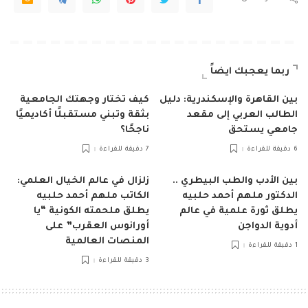
ربما يعجبك ايضاً
بين القاهرة والإسكندرية: دليل
كيف تختار وجهتك الجامعية
الطالب العربي إلى مقعد
بثقة وتبني مستقبلًا أكاديميًا
جامعي يستحق
ناجحًا؟
6 دقيقة للقراءة
7 دقيقة للقراءة
بين الأدب والطب البيطري ..
زلزال في عالم الخيال العلمي:
الدكتور ملهم أحمد حلبيه
الكاتب ملهم أحمد حلبيه
يطلق ثورة علمية في عالم
يطلق ملحمته الكونية “يا
أدوية الدواجن
أورانوس العقرب” على
المنصات العالمية
1 دقيقة للقراءة
3 دقيقة للقراءة