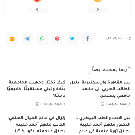
0
0
شارك على
ربما يعجبك ايضاً
بين القاهرة والإسكندرية: دليل
كيف تختار وجهتك الجامعية
الطالب العربي إلى مقعد
بثقة وتبني مستقبلًا أكاديميًا
جامعي يستحق
ناجحًا؟
6 دقيقة للقراءة
7 دقيقة للقراءة
بين الأدب والطب البيطري ..
زلزال في عالم الخيال العلمي:
الدكتور ملهم أحمد حلبيه
الكاتب ملهم أحمد حلبيه
يطلق ثورة علمية في عالم
يطلق ملحمته الكونية “يا