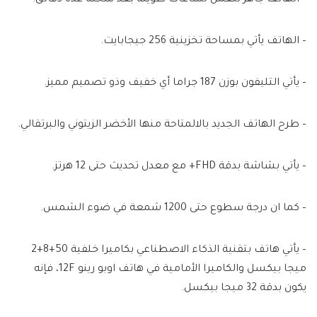
– الهاتف جاهز للعمل لساعات طويلة بعد شحنه عدة دقائق.
– الهاتف يأتي بمساحة تخزينية 256 جيجابايت.
– يأتي التليفون بوزن 187 جراما أي خفيف وذو تصميم مميز.
– طرح الهاتف الجديد بالالمتاحة منها الأخضر الزيتوني والبرتقالي.
– يأتي بشاشة بدقة FHD+ مع معدل تحديث حتى 12 هرتز.
– كما ان درجة سطوع حتى 1200 شمعة في ضوء الشمس.
– يأتي هاتف بتقنية الذكاء الاصطناعي بكاميرا خلفية 50+8+2
ميجا بيكسل والكاميرا الأمامية في هاتف اوبو رينو 12F، فإنه
يكون بدقة 32 ميجا بيكسل.