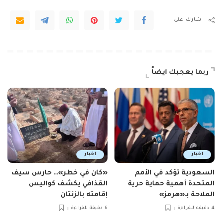
شارك على
ربما يعجبك ايضاً
اخبار
اخبار
السعودية تؤكد في الأمم
«كان في خطر»… حارس سيف
المتحدة أهمية حماية حرية
القذافي يكشف كواليس
الملاحة بـ«هرمز»
إقامته بالزنتان
4 دقيقة للقراءة
6 دقيقة للقراءة