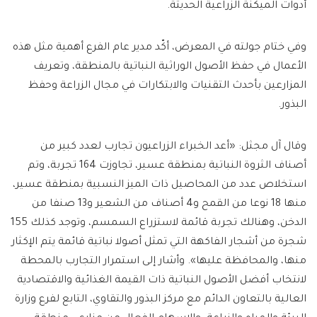
أدوات الميكنة الزراعية الحديثة.
وفي ختام جولته في المعرض، أكّد مدير عام الفرع أهمية مثل هذه
الأعمال في حفظ الأصول الوراثية النباتية بالمنطقة، وتعريف
المزارعين بأحدث التقنيات والابتكارات في مجال الزراعة وحفظ
البذور.
وقال آل مجثل: «أعد الخبراء الزراعيون تجارب لعدد كبير من
أصناف الثروة النباتية بمنطقة عسير، تجاوزت 164 تجربة، وتم
استخلاص عدد من المحاصيل ذات الميز النسبية بمنطقة عسير،
منها 18 نوعا من القمح و4 أصناف من الشعير و13 صنفا من
الدخن، وهنالك تجربة قائمة لاستزراع السمسم، وتوجد كذلك 155
شجرة من أشجار الفاكهة التي تمثل أصولا نباتية قائمة يتم الإكثار
منها، والمحافظة عليها». وأشار إلى استمرار التجارب بالمحطة
لانتخاب أفضل الأصول النباتية ذات القيمة الغذائية والاقتصادية
العالية بالتعاون الدائم مع مركز البذور والتقاوي، التابع لفرع وزارة