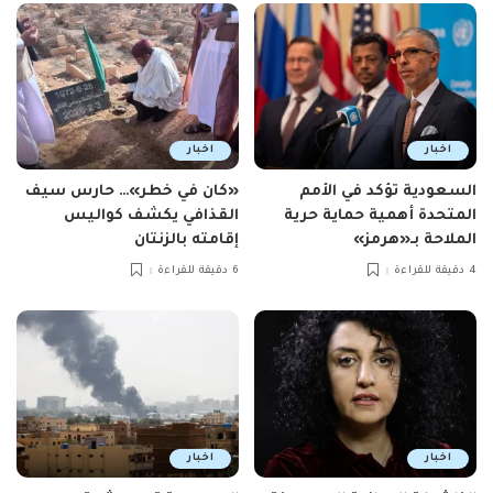
اخبار
اخبار
السعودية تؤكد في الأمم
«كان في خطر»… حارس سيف
المتحدة أهمية حماية حرية
القذافي يكشف كواليس
الملاحة بـ«هرمز»
إقامته بالزنتان
4 دقيقة للقراءة
6 دقيقة للقراءة
اخبار
اخبار