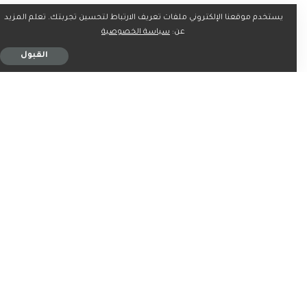
يستخدم موقعنا الإلكتروني ملفات تعريف الارتباط لتحسين تجربتك. تعلم المزيد
كما تضمنت مشاريع الإطلاق، التي تبنتها الهيئة، مبادرة تشغيل
عن:
سياسة الخصوصية
السكوتر الكهربائي التشاركي في موسم الحج؛ بهدف تهيئة
القبول
تيسير تنقّل حجاج بيت الله الحرام داخل وبين المشاعر المقدسة،
وفي نشاط توصيل الطلبات أطلقت الهيئة مبادرة تشغيل
مركبات توصيل ذاتية القيادة بهدف تمكين التقنية ودعم الابتكار
في القطاع، وتشجيع القطاع الخاص.
ما رأيك؟
0
0
0
0
0