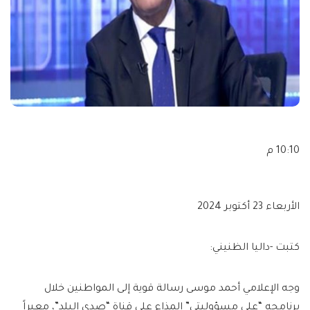
10:10 م
الأربعاء 23 أكتوبر 2024
كتبت -داليا الظنيني:
وجه الإعلامي أحمد موسى رسالة قوية إلى المواطنين خلال
برنامجه “على مسؤوليتي” المذاع على قناة “صدى البلد”، معبراً