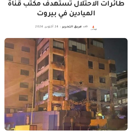
طائرات الاحتلال تستهدف مكتب قناة
الميادين في بيروت
كتب
فريق التحرير
24 أكتوبر، 2024
Posted
by