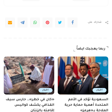
شارك على
ربما يعجبك ايضاً
اخبار
اخبار
السعودية تؤكد في الأمم
«كان في خطر»… حارس سيف
المتحدة أهمية حماية حرية
القذافي يكشف كواليس
الملاحة بـ«هرمز»
إقامته بالزنتان