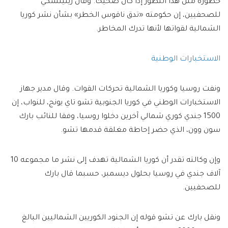
خطورة مثل هذا التطور إذا كان صحيحًا. وقال زيلينسكي
للصحفيين، إن حكومته «تدق ناقوس الخطر» بشأن نشر كوريا
الشمالية لقواتها لأنها تدرك المخاطر.
الاستخبارات الوطنية
ونفت روسيا وكوريا الشمالية تحركات القوات. وقال مدير جهاز
الاستخبارات الوطني في كوريا الجنوبية تشو تاي يونج، للنواب، إن
1500 جندي كوري شمالي آخرين دخلوا روسيا، وفقا للنائب بارك
سون وون، الذي حضر إحاطة مغلقة قدمها تشو.
وإن وكالته تقدر أن كوريا الشمالية تهدف إلى نشر ما مجموعه 10
آلاف جندي في روسيا بحلول ديسمبر، حسبما قال بارك
للصحفيين.
ونقل بارك عن تشو قوله إن الجنود الكوريين الشماليين البالغ