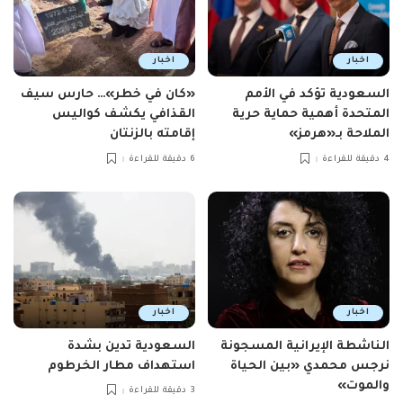
اخبار
اخبار
السعودية تؤكد في الأمم
«كان في خطر»… حارس سيف
المتحدة أهمية حماية حرية
القذافي يكشف كواليس
الملاحة بـ«هرمز»
إقامته بالزنتان
4 دقيقة للقراءة
6 دقيقة للقراءة
اخبار
اخبار
الناشطة الإيرانية المسجونة
السعودية تدين بشدة
نرجس محمدي «بين الحياة
استهداف مطار الخرطوم
والموت»
3 دقيقة للقراءة