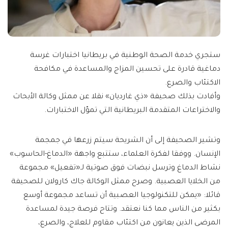
ستجري خدمة الصحة الوطنية في بريطانيا اختبارات غرسة
دماغية قادرة على تحسين المزاج والمساعدة في مكافحة
الاكتئاب والصرع.
وأفادت بذلك صحيفة «ذي غارديان» نقلا عن ممثل وكالة الأبحاث
والاختراعات المتقدمة البريطانية التي تموّل الاختبارات.
وتشير الصحيفة إلى أن الشريحة سيتم زرعها في جمجمة
الإنسان. ووفقا لفكرة العلماء، ستتبع واجهة «الدماغ-الحاسوب»
نشاط الدماغ وترسل نبضات فوق صوتية لـ«تفعيل» مجموعة
من الخلايا العصبية. وصرح ممثل الوكالة جاك كارولان للصحيفة
قائلا: «يمكن للتكنولوجيا العصبية أن تساعد مجموعة أوسع
بكثير من الناس مما كنا نعتقد. وتتاح فرصة جيدة لمساعدة
المرضى الذين يعانون من اكتئاب مقاوم للعلاج، والصرع،