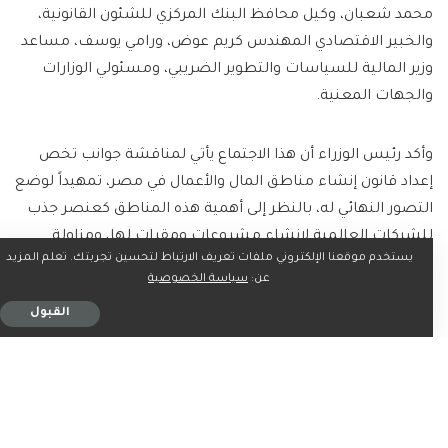
محمد شعبان، وكيل محافظ البنك المركزي للشئون القانونية،
والخبير الاقتصادي المهندس كريم عوض، ورامي يوسف، مساعد
وزير المالية للسياسات والتطوير الضريبي، ومسئولي الوزارات
والجهات المعنية.
وأكد رئيس الوزراء أن هذا الاجتماع يأتي لمناقشة جوانب تخص
إعداد قانون إنشاء مناطق المال والأعمال في مصر، تمهيداً لوضع
التصور النهائي له، بالنظر إلى أهمية هذه المناطق كعنصر جذب
للشركات العالمية لإنشاء مشروعات ومقرات لها، ومزاولة
يستخدم موقعنا الإلكتروني ملفات تعريف الارتباط لتحسين تجربتك. تعلم المزيد
أنشطة مالية واقتصادية، بما يسهم في ضخ المزيد من
عن:
سياسة الخصوصية
الاستثمارات الأجنبية المباشرة.
القبول
وصرح المستشار محمد الحمصاني، المتحدث الرسمي باسم
رئاسة مجلس الوزراء، بأن الاجتماع تناول استعراض المُسودة
المُقترحة لقانون مناطق المال والأعمال في مصر، ومناقشة عددٍ
من الجوانب، مع الإشارة إلى أن مناطق المال والأعمال التي