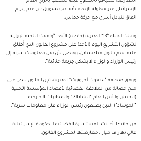
المعارضة لنتنياهو بالضلوع فيها للتلاعب بالرأي العام
الإسرائيلي عبر محاولة الإيحاء بأنه غير مسؤول عن عدم إبرام
اتفاق لتبادل أسرى مع حركة حماس.
وقالت القناة “13” العبرية (خاصة) الأحد: “وافقت اللجنة الوزارية
لشؤون التشريع اليوم (الأحد) على مشروع القانون الذي أُطلق
عليه اسم قانون فيلدشتاين، ويقضي بأن نقل معلومات سرية إلى
رئيس الوزراء والوزراء لا يشكل جريمة جنائية”.
ووفق صحيفة “يديعوت أحرونوت” العبرية، فإن القانون ينص على
منح حصانة من الملاحقة القضائية لأعضاء المؤسسة الأمنية
(الجيش والأمن العام “الشاباك” والمخابرات الخارجية
“الموساد”) الذين يطلعون رئيس الوزراء على معلومات سرية”.
من جانبها، أعلنت المستشارة القضائية للحكومة الإسرائيلية
غالي بهاراف ميارا، معارضتها لمشروع القانون.