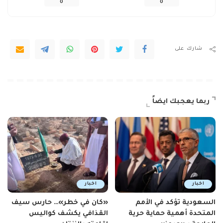
0
0
شارك على
ربما يعجبك ايضاً
اخبار
اخبار
السعودية تؤكد في الأمم
«كان في خطر»… حارس سيف
المتحدة أهمية حماية حرية
القذافي يكشف كواليس