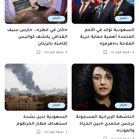
اخبار
اخبار
السعودية تؤكد في الأمم
«كان في خطر»… حارس سيف
المتحدة أهمية حماية حرية
القذافي يكشف كواليس
الملاحة بـ«هرمز»
إقامته بالزنتان
4 دقيقة للقراءة
6 دقيقة للقراءة
اخبار
اخبار
الناشطة الإيرانية المسجونة
السعودية تدين بشدة
نرجس محمدي «بين الحياة
استهداف مطار الخرطوم
والموت»
3 دقيقة للقراءة