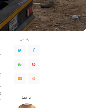
شارك على
أ
ا
ت
ا
اقرأ ايضاً
ق