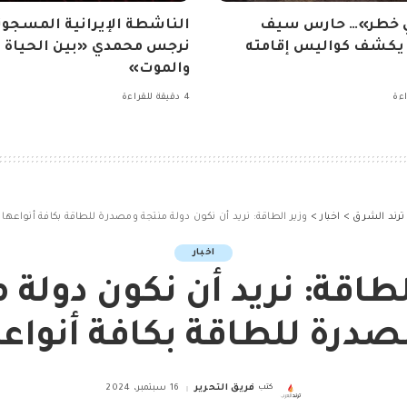
ي خطر»… حارس سيف
الناشطة الإيرانية المسجون
 يكشف كواليس إقامته
نرجس محمدي «بين الحياة
والموت»
4 دقيقة للقراءة
ترند الشرق
>
اخبار
>
وزير الطاقة: نريد أن نكون دولة منتجة ومصدرة للطاقة بكافة أنواعها
اخبار
لطاقة: نريد أن نكون دولة 
درة للطاقة بكافة أنواع
كتب
فريق التحرير
16 سبتمبر، 2024
Posted
by