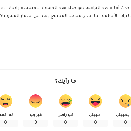
أكدت أمانة جدة التزامها بمواصلة هذه الحملات التفتيشية واتخاذ الإ
لالتزام بالأنظمة، بما يحقق سلامة المجتمع ويحد من انتشار الممارسات
ما رأيك؟
 يعجبني
اعجبني
غير راضي
غير جيد
لم افهم
0
0
0
0
0