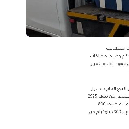
عة استهدفت
واقع وضبط مخالفات
هود الأمانة لتعزيز
ف أكثر من 10 آلاف كيلوغرام من التبغ الخام مجهول
المصدر، إضافة إلى كميات كبيرة من المواد المستخدمة في عمليات التصنيع، من بينها 2925
كيلوغرامًا من النخالة الحيوانية، و260 كيلوغرامًا من بودرة مواد البناء، كما تم ضبط 800
كيلوغرام من الملح، و500 كيلوغرام من البودرة المستخدمة في التصنيع، و300 كيلوغرام من