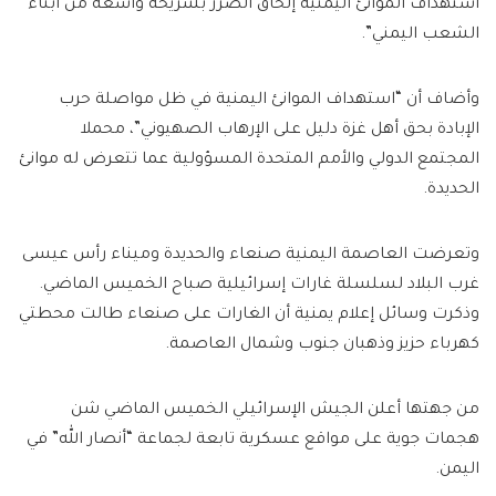
استهداف الموانئ اليمنية إلحاق الضرر بشريحة واسعة من أبناء
الشعب اليمني”.
وأضاف أن “استهداف الموانئ اليمنية في ظل مواصلة حرب
الإبادة بحق أهل غزة دليل على الإرهاب الصهيوني”، محملا
المجتمع الدولي والأمم المتحدة المسؤولية عما تتعرض له موانئ
الحديدة.
وتعرضت العاصمة اليمنية صنعاء والحديدة وميناء رأس عيسى
غرب البلاد لسلسلة غارات إسرائيلية صباح الخميس الماضي.
وذكرت وسائل إعلام يمنية أن الغارات على صنعاء طالت محطتي
كهرباء حزيز وذهبان جنوب وشمال العاصمة.
من جهتها أعلن الجيش الإسرائيلي الخميس الماضي شن
هجمات جوية على مواقع عسكرية تابعة لجماعة “أنصار الله” في
اليمن.