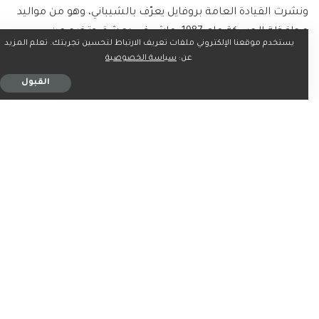
ونشرت القيادة العامة بروفايل يعرّف بالشيباني، وهو من مواليد
محافظة الحسكة عام 1987. عاش في دمشق وتخرج من
يستخدم موقعنا الإلكتروني ملفات تعريف الارتباط لتحسين تجربتك. تعلم المزيد
جامعتها عام 2009 في كلية الآداب والعلوم الإنسانية، قسم
عن:
سياسة الخصوصية
اللغة الإنجليزية وآدابها.
القبول
ووفق البروفايل، الشيباني حاصل على درجة الماجستير في العلوم
السياسية والعلاقات الخارجية من جامعة صباح الدين زعيم في
تركيا عام 2022، ثم درجة الدكتوراة في التخصص ذاته عام 2024،
ويدرس حاليًا المرحلة الأخيرة من ماجستير إدارة الأعمال (MBA).
وحسب التعريف الرسمي، شارك الشيباني في تأسيس حكومة
الإنقاذ السورية عام 2017، كما أسس إدارة الشؤون السياسية في
حكومة الإنقاذ وكان على رأسها منذ بدايتها وحتى الآن.
وخلال رئاسته لـ”إدارة الشؤون السياسية”، التقى الشيباني
بمسؤولي وكالات الأمم المتحدة والمنظمات الخارجية الكبرى