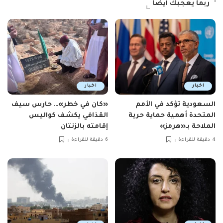
ربما يعجبك ايضاً
اخبار
اخبار
السعودية تؤكد في الأمم
«كان في خطر»… حارس سيف
المتحدة أهمية حماية حرية
القذافي يكشف كواليس
الملاحة بـ«هرمز»
إقامته بالزنتان
4 دقيقة للقراءة
6 دقيقة للقراءة