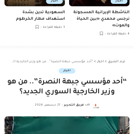
اخبار
اخبار
الناشطة الإيرانية المسجونة
السعودية تدين بشدة
نرجس محمدي «بين الحياة
استهداف مطار الخرطوم
والموت»
3 دقيقة للقراءة
4 دقيقة للقراءة
ترند الشرق
>
اخبار
>
“أحد مؤسسي جبهة النصرة”.. من هو وزير الخارجية السوري الجديد؟
اخبار
“أحد مؤسسي جبهة النصرة”.. من هو
وزير الخارجية السوري الجديد؟
كتب
فريق التحرير
21 ديسمبر، 2024
Posted
by