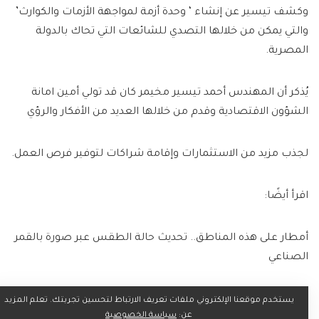
وكشف تيسير عن إنشاء ‘ وحدة أزمة لمواجهة الأزمات والكوارث’
والتي يمكن من خلالها التصدي للشائعات التي تحاك بالدولة
المصرية.
يُذكر أن المهندس أحمد تيسير مخيمر كان قد تولي أمين امانة
الشؤون الاقتصادية وقدم من خلالها العديد من الأفكار والرؤي
لجذب مزيد من الاستثمارات وإقامة شراكات لتوفير فرص العمل.
اقرأ أيضًا:
أمطار على هذه المناطق.. تحديث حالة الطقس عبر صورة بالقمر
الصناعي
خاص| “الأزهر” تدرس التراجع عن قرار تعريب مناهج كليات الطب
يستخدم موقعنا الإلكتروني ملفات تعريف الارتباط لتحسين تجربتك. تعلم المزيد
عن:
سياسة الخصوصية