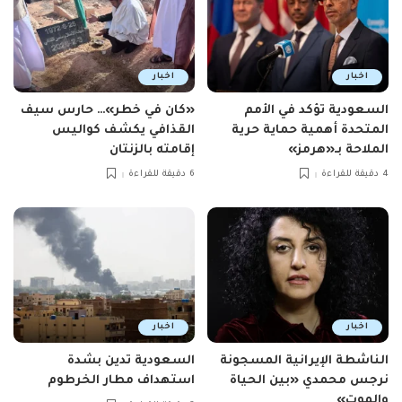
اخبار
اخبار
السعودية تؤكد في الأمم
«كان في خطر»… حارس سيف
المتحدة أهمية حماية حرية
القذافي يكشف كواليس
الملاحة بـ«هرمز»
إقامته بالزنتان
4 دقيقة للقراءة
6 دقيقة للقراءة
اخبار
اخبار
الناشطة الإيرانية المسجونة
السعودية تدين بشدة
نرجس محمدي «بين الحياة
استهداف مطار الخرطوم
والموت»