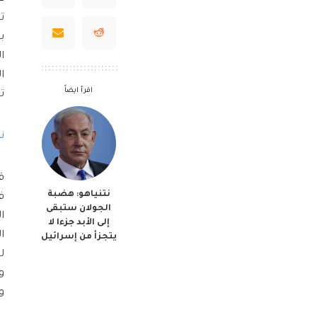
ت
ب
ا
ا
اقرأ ايضاً
ت
ن
ق
نتنياهو: هضبة
الجولان ستبقى
إلى الأبد جزءا لا
يتجزأ من إسرائيل
وا