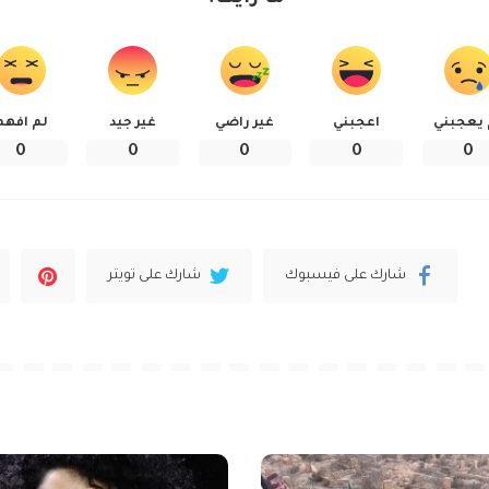
 يعجبني
اعجبني
غير راضي
غير جيد
لم افهم
0
0
0
0
0
شارك على فيسبوك
شارك على تويتر