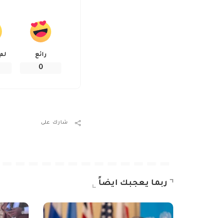
رائع
لم
0
شارك على
ربما يعجبك ايضاً