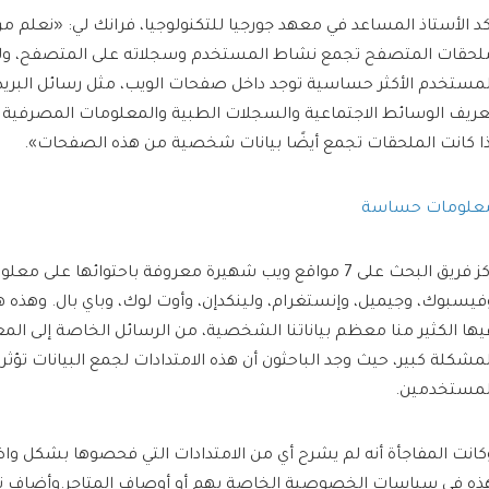
كد الأستاذ المساعد في معهد جورجيا للتكنولوجيا، فرانك لي: «نعلم من
لحقات المتصفح تجمع نشاط المستخدم وسجلاته على المتصفح، ول
لمستخدم الأكثر حساسية توجد داخل صفحات الويب، مثل رسائل البريد 
عريف الوسائط الاجتماعية والسجلات الطبية والمعلومات المصرفية وال
ذا كانت الملحقات تجمع أيضًا بيانات شخصية من هذه الصفحات».
علومات حساسة
ركز فريق البحث على 7 مواقع ويب شهيرة معروفة باحتوائها عل
فيسبوك، وجيميل، وإنستغرام، ولينكدإن، وأوت لوك، وباي بال. وهذه هي
يها الكثير منا معظم بياناتنا الشخصية، من الرسائل الخاصة إلى الم
لمشكلة كبير، حيث وجد الباحثون أن هذه الامتدادات لجمع البيانات تؤث
لمستخدمين.
كانت المفاجأة أنه لم يشرح أي من الامتدادات التي فحصوها بشكل وا
ذه في سياسات الخصوصية الخاصة بهم أو أوصاف المتاجر.وأضاف تش