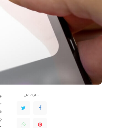
شارك على
ه
ع
ه
ج
ع