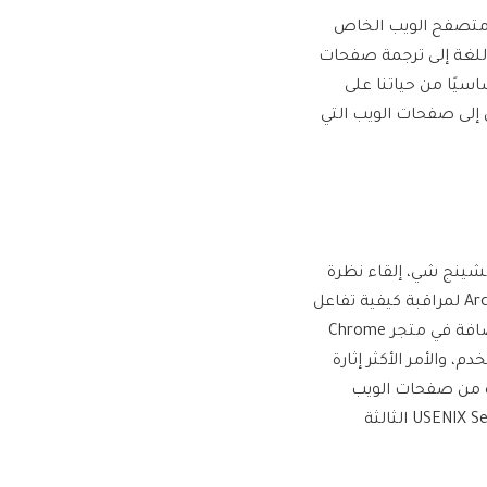
 متصفح الويب الخاص
 اللغة إلى ترجمة صفحات
اسيًا من حياتنا على
ل إلى صفحات الويب التي
وتشينج شي، إلقاء نظرة
فاحصة على ما تفعله هذه الإضافات، وطوروا نظامًا ذكيًا يسمى Arcanum لمراقبة كيفية تفاعل
الإضافات مع صفحات الويب. واكتشفوا أنه من بين أكثر من 100000 إضافة في متجر Chrome
 بالمستخدم، والأمر الأكثر إثارة
 مباشرة من صفحات الويب
وتحملها إلى الخوادم، وقدم الفريق نتائجهم في ندوة USENIX Security Symposium الثالثة