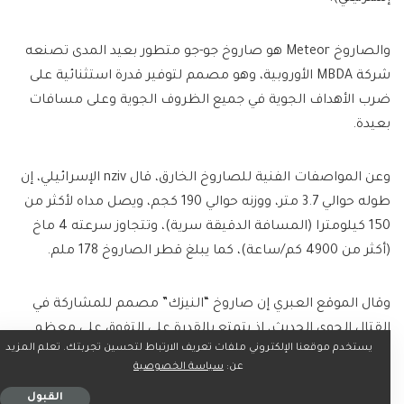
والصاروخ Meteor هو صاروخ جو-جو متطور بعيد المدى تصنعه
شركة MBDA الأوروبية، وهو مصمم لتوفير قدرة استثنائية على
ضرب الأهداف الجوية في جميع الظروف الجوية وعلى مسافات
بعيدة.
وعن المواصفات الفنية للصاروخ الخارق، قال nziv الإسرائيلي، إن
طوله حوالي 3.7 متر، ووزنه حوالي 190 كجم، ويصل مداه لأكثر من
150 كيلومترا (المسافة الدقيقة سرية)، وتتجاوز سرعته 4 ماخ
(أكثر من 4900 كم/ساعة)، كما يبلغ قطر الصاروخ 178 ملم.
وقال الموقع العبري إن صاروخ “النيزك” مصمم للمشاركة في
القتال الجوي الحديث، إذ يتمتع بالقدرة على التفوق على معظم
يستخدم موقعنا الإلكتروني ملفات تعريف الارتباط لتحسين تجربتك. تعلم المزيد
الصواريخ المنافسة مثل الصاروخ AIM-120D الأمريكي الصنع.
عن:
سياسة الخصوصية
القبول