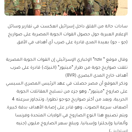
سادات حالة من القلق داخل إسرائيل انعكست في تقارير وسائل
الإعلام العبرية حول حصول القوات الجوية المصرية على صواريخ
(جو – جو) بعيدة المدى قادرة على ضرب أي أهداف في الأفق.
وقال موقع ” nziv” الإخباري الإسرائيلي إن القوات الجوية المصرية
تلقت صواريخ جوية من طراز “ميتيور” (النيزك) قادرة على ضرب
أهداف خارج المدى البصري (BVR)
وذكر الموقع أن مصر حصلت في عهد الرئيس المصري السيسي
على صاروخ “ميتيور”، وهو جزء من تسليح المقاتلات الجوية
الحربية، ويعد من أكثر صواريخ جو-جو تطورا، وتتجاوز سرعته 4
أضعاف سرعة الصوت، وهو قادر على إصابة الأهداف بدقة كبيرة.
ويتم تصنيع هذا النوع الصاروخ في الولايات المتحدة وفرنسا
وألمانيا وإنجلترا وإسبانيا، ويبلغ سعر الصاروخ مليون (جنيه
إسترليني).