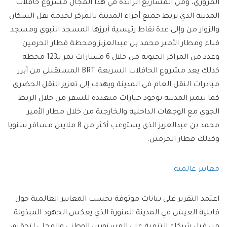
المروري، ومن المشاريع الرائدة في هذا المجال مشروع حافلات
المدينة الذي يربط جميع أجزاء المدينة بالمركز لخدمة نقل السكان
والزوار من وإلى عدة نقاط رئيسية أبرزها المسجد النبوي ومسجد
قباء ومطار الأمير محمد بن عبدالعزيز ومحطة قطار الحرمين
وعدد من المراكز الحيوية من خلال 6 مسارات تمر بـ123 محطة
كذلك يعد مشروع الحافلات السريعة BRT المستقبلي من أبرز
مبادرات النقل العام في المدينة ويهدف إلى تعزيز النقل الحضري
كما تتميز المدينة بوجود خيارات متعددة للسفر من خلال الربط
الجوي مع الوجهات الداخلية والخارجية من خلال مطار الأمير
محمد بن عبدالعزيز الذي يستوعب أكثر من 8 ملايين مسافر سنويا
وكذلك قطار الحرمين.
معايير عالمية
اعتمد التقرير على بيانات موثوقة بحسب المعايير العالمية حول
قابلية العيش في المدينة المنورة الذي يعكس الجهود المبذولة
من قبل شركاء التنمية على المستويين الوطني والمحلي لتحقيق