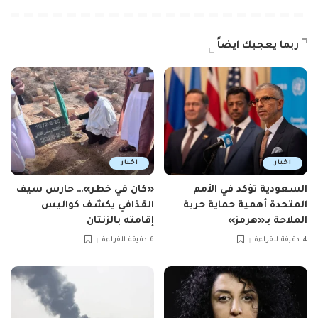
ربما يعجبك ايضاً
اخبار
اخبار
السعودية تؤكد في الأمم
«كان في خطر»… حارس سيف
المتحدة أهمية حماية حرية
القذافي يكشف كواليس
الملاحة بـ«هرمز»
إقامته بالزنتان
4 دقيقة للقراءة
6 دقيقة للقراءة