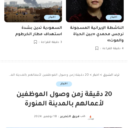
اخبار
اخبار
الناشطة الإيرانية المسجونة
السعودية تدين بشدة
نرجس محمدي «بين الحياة
استهداف مطار الخرطوم
والموت»
3 دقيقة للقراءة
4 دقيقة للقراءة
ترند الشرق
>
اخبار
>
20 دقيقة زمن وصول الموظفين لأعمالهم بالمدينة المنورة
اخبار
20 دقيقة زمن وصول الموظفين
لأعمالهم بالمدينة المنورة
كتب
فريق التحرير
18 نوفمبر، 2024
Posted
by