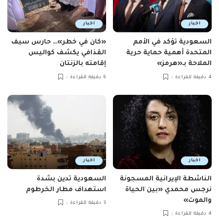
اخبار
اخبار
السعودية تؤكد في الأمم
«كان في خطر»… حارس سيف
المتحدة أهمية حماية حرية
القذافي يكشف كواليس
الملاحة بـ«هرمز»
إقامته بالزنتان
4 دقيقة للقراءة
6 دقيقة للقراءة
اخبار
اخبار
الناشطة الإيرانية المسجونة
السعودية تدين بشدة
نرجس محمدي «بين الحياة
استهداف مطار الخرطوم
والموت»
3 دقيقة للقراءة
4 دقيقة للقراءة