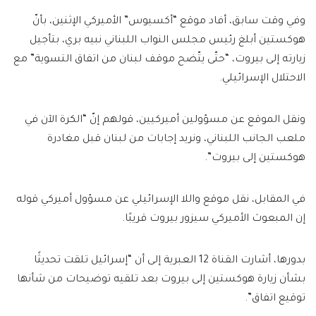
وفي وقت سابق، أفاد موقع “أكسيوس” الأميركي الإثنين، بأنّ
هوكستين أبلغ رئيس مجلس النواب اللبناني نبيه بري، بتأجيل
زيارته إلى بيروت، “حتّى يتّضح موقف لبنان من اتفاق التسوية” مع
الاحتلال الإسرائيلي.
ونقل الموقع عن مسؤولين أميركيين، قولهم إنّ “الكرة الآن في
ملعب الجانب اللبناني، ونريد إجابات من لبنان قبل مغادرة
هوكستين إلى بيروت”.
في المقابل، نقل موقع واللا الإسرائيلي عن مسؤول أميركي قوله
إن المبعوث الأميركي سيزور بيروت قريبًا.
بدورها، أشارت القناة 12 العبرية إلى أن “إسرائيل تلقت تحديثًا
بشأن زيارة هوكستين إلى بيروت بعد تلقيه توضيحات من شأنها
توقيع اتفاق”.