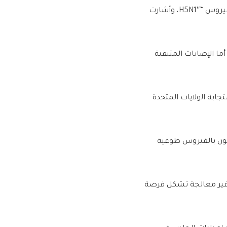
وأكدت مراكز السيطرة على الأمراض والوقاية منها إصابة 61 شخصا بفيروس “H5N1″، وأشارت
قار المصابة أما الإصابات المتبقية
جابة الولايات المتحدة
بون بالفيروس طوعية
ة غير معالجة تشكل فرصة