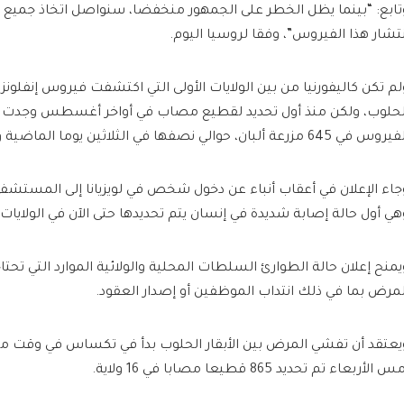
تابع: “بينما يظل الخطر على الجمهور منخفضا، سنواصل اتخاذ جميع ا
نتشار هذا الفيروس”، وفقا لروسيا اليوم.
لحلوب، ولكن منذ أول تحديد لقطيع مصاب في أواخر أغسطس وجدت وزارة
وس في 645 مزرعة ألبان، حوالي نصفها في الثلاثين يوما الماضية وحدها.
جاء الإعلان في أعقاب أنباء عن دخول شخص في لويزيانا إلى المستشفى
هي أول حالة إصابة شديدة في إنسان يتم تحديدها حتى الآن في الولايات 
يمنح إعلان حالة الطوارئ السلطات المحلية والولائية الموارد التي تحت
لمرض بما في ذلك انتداب الموظفين أو إصدار العقود.
يعتقد أن تفشي المرض بين الأبقار الحلوب بدأ في تكساس في وقت مبك
س الأربعاء تم تحديد 865 قطيعا مصابا في 16 ولاية.