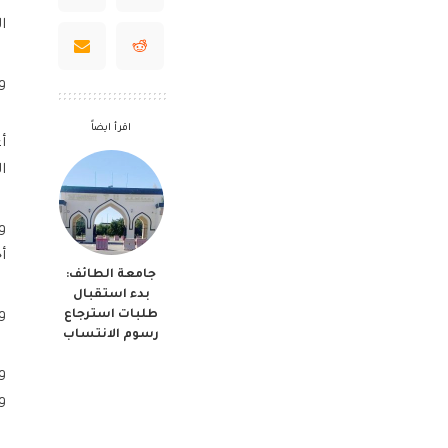
الخ
و
اقرأ ايضاً
أ
ا
أ
جامعة الطائف:
بدء استقبال
طلبات استرجاع
و
رسوم الانتساب
و
و