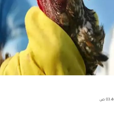
03: ص