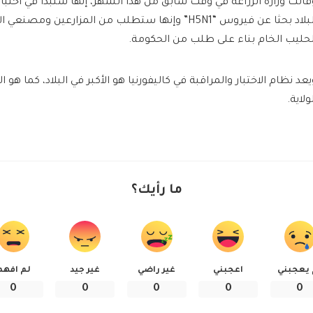
قالت وزارة الزراعة في وقت سابق من هذا الشهر، إنها ستبدأ في اختبار
البلاد بحثا عن فيروس “H5N1” وإنها ستطلب من المزارعين و
لحليب الخام بناء على طلب من الحكومة.
يعد نظام الاختبار والمراقبة في كاليفورنيا هو الأكبر في البلاد، كما هو 
ولاية.
ما رأيك؟
 يعجبني
اعجبني
غير راضي
غير جيد
لم افهم
0
0
0
0
0