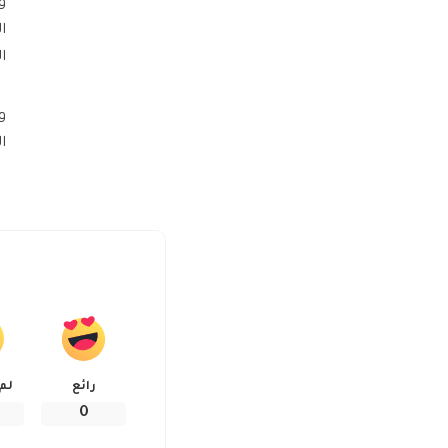
و
ا
و
ال
رائع
لم
0