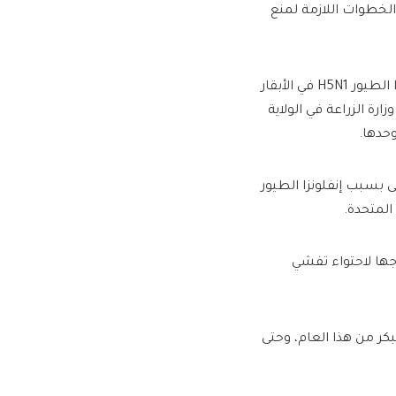
لخطوات اللازمة لمنع
ولم تكن كاليفورنيا من بين الولايات الأولى التي اكتشفت فيروس إنفلونزا الطيور H5N1 في الأبقار
 الزراعة في الولاية
 بسبب إنفلونزا الطيور
المتحدة.
اجها لاحتواء تفشي
ر من هذا العام، وحتى