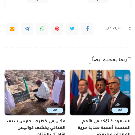
0
0
شارك على
ربما يعجبك ايضاً
اخبار
اخبار
السعودية تؤكد في الأمم
«كان في خطر»… حارس سيف
المتحدة أهمية حماية حرية
القذافي يكشف كواليس
الملاحة بـ«هرمز»
إقامته بالزنتان