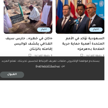
اخبار
اخبار
السعودية تؤكد في الأمم
«كان في خطر»… حارس سيف
المتحدة أهمية حماية حرية
القذافي يكشف كواليس
الملاحة بـ«هرمز»
إقامته بالزنتان
4 دقيقة للقراءة
6 دقيقة للقراءة
يستخدم موقعنا الإلكتروني ملفات تعريف الارتباط لتحسين تجربتك. تعلم المزيد
عن:
سياسة الخصوصية
القبول
اخبار
اخبار
الناشطة الإيرانية المسجونة
السعودية تدين بشدة