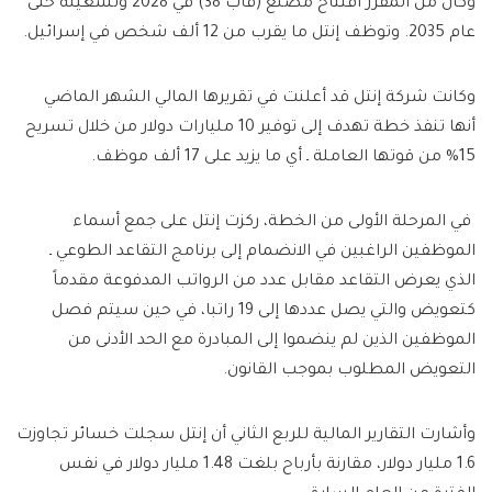
وكان من المقرر افتتاح مصنع (فاب 38) في 2028 وتشغيله حتى
عام 2035. وتوظف إنتل ما يقرب من 12 ألف شخص في إسرائيل.
وكانت شركة إنتل قد أعلنت في تقريرها المالي الشهر الماضي
أنها تنفذ خطة تهدف إلى توفير 10 مليارات دولار من خلال تسريح
15% من قوتها العاملة ـ أي ما يزيد على 17 ألف موظف.
في المرحلة الأولى من الخطة، ركزت إنتل على جمع أسماء
الموظفين الراغبين في الانضمام إلى برنامج التقاعد الطوعي ـ
الذي يعرض التقاعد مقابل عدد من الرواتب المدفوعة مقدماً
كتعويض والتي يصل عددها إلى 19 راتبا، في حين سيتم فصل
الموظفين الذين لم ينضموا إلى المبادرة مع الحد الأدنى من
التعويض المطلوب بموجب القانون.
وأشارت التقارير المالية للربع الثاني أن إنتل سجلت خسائر تجاوزت
1.6 مليار دولار، مقارنة بأرباح بلغت 1.48 مليار دولار في نفس