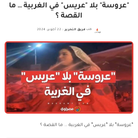
"عروسة" بلا "عريس" في الغربية … ما
القصة ؟
كتب
فريق التحرير
22 أكتوبر، 2024
Posted
by
“عروسة” بلا “عريس” في الغربية … ما القصة ؟