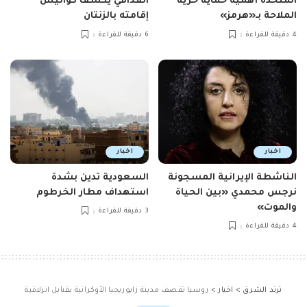
المتحدة أهمية حماية حرية
القذافي يكشف كواليس
الملاحة بـ«هرمز»
إقامته بالزنتان
4 دقيقة للقراءة
6 دقيقة للقراءة
اخبار
اخبار
الناشطة الإيرانية المسجونة
السعودية تدين بشدة
نرجس محمدي «بين الحياة
استهداف مطار الخرطوم
والموت»
3 دقيقة للقراءة
4 دقيقة للقراءة
ترند الشرق
>
اخبار
>
روسيا تقصف مدينة زابوريجيا الأوكرانية بقنابل انزلاقية