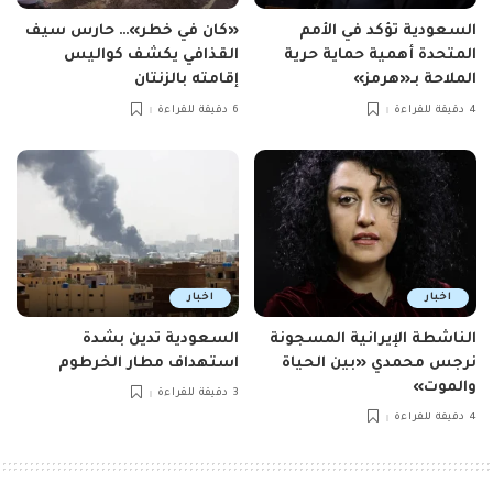
السعودية تؤكد في الأمم
«كان في خطر»… حارس سيف
المتحدة أهمية حماية حرية
القذافي يكشف كواليس
الملاحة بـ«هرمز»
إقامته بالزنتان
4 دقيقة للقراءة
6 دقيقة للقراءة
اخبار
اخبار
الناشطة الإيرانية المسجونة
السعودية تدين بشدة
نرجس محمدي «بين الحياة
استهداف مطار الخرطوم
والموت»
3 دقيقة للقراءة
4 دقيقة للقراءة