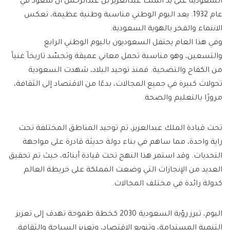
السعودية على يد الملك عبدالعزيز بن عبدالرحمن آل سعود في
عام 1932. يعد اليوم الوطني مناسبة وطنية عظيمة، تعكس
الانتماء والفخر بالهوية السعودية.
وفي هذا العام يحتفل السعوديون باليوم الوطني الرابع
والتسعين، وهو مناسبة تحمل معاني عميقة وتجسّد تاريخاً غنياً
من الكفاح والتضحية. فمنذ توحيد البلاد، شهدت السعودية
تحولات كبيرة في جميع المجالات، بدءًا من الاقتصاد إلى الثقافة،
مرورًا بالتعليم والصحة.
تحت قيادة الملك عبدالعزيز، تم توحيد المناطق المختلفة تحت
راية واحدة، مما ساهم في بناء دولة حديثة قادرة على مواجهة
التحديات. وقد استمر هذا النهج تحت قيادة أبنائه، حيث تم تحقيق
العديد من الإنجازات التي وضعت المملكة على خريطة العالم
كدولة رائدة في مختلف المجالات.
اليوم، تبرز رؤية السعودية 2030 كخطة طموحة تهدف إلى تعزيز
التنمية المستدامة، وتنويع الاقتصاد، وتعزيز السياحة والثقافة.