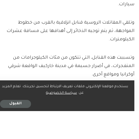
سيارات.
وتلقي المقاتلات الروسية قنابل انزلاقية بالقرب من خطوط
المواجهة، ثم يتم توجيه الذخائر إلى أهدافها على مسافة عشرات
الكيلومترات.
وتسببت هذه القنابل، التي تتكون من مئات الكيلوجرامات من
المتفجرات، في أضرار جسيمة في مدينة خاركيف الواقعة شرقي
أوكرانيا ومواقع أخرى.
يستخدم موقعنا الإلكتروني ملفات تعريف الارتباط لتحسين تجربتك. تعلم المزيد
ولمواجهة هذه الهجمات، تطلب أوكرانيا الإذن باستخدام أسلحة
عن:
سياسة الخصوصية
غربية ضد القواعد الجوية الروسية القريبة من خطوط المواجهة.
القبول
وقالت القوات الجوية الأوكرانية إن روسيا استخدمت أيضا أربع
مسيرات مقاتلة خلال الليل. وذكرت تقارير أنه جرى إسقاط ثلاثة
منها.