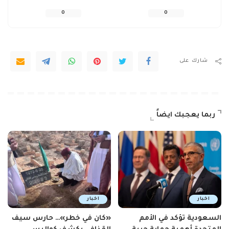
0
0
شارك على
ربما يعجبك ايضاً
اخبار
اخبار
السعودية تؤكد في الأمم
«كان في خطر»… حارس سيف