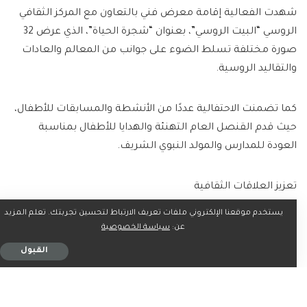
شهدت الفعالية إقامة معرض فني بالتعاون مع المركز الثقافي
الروسي “البيت الروسي”، بعنوان “شجرة الحياة”، الذي عرض 32
صورة مختلفة تسلط الضوء على جوانب من المعالم والعادات
والتقاليد الروسية.
كما تضمنت الاحتفالية عددًا من الأنشطة والمسابقات للأطفال،
حيث قدم القنصل العام التهنئة والهدايا للأطفال بمناسبة
العودة للمدارس والمولد النبوي الشريف.
تعزيز العلاقات الثقافية
يستخدم موقعنا الإلكتروني ملفات تعريف الارتباط لتحسين تجربتك. تعلم المزيد
أوضح القنصل العام لدولة روسيا الاتحادية بالإسكندرية، كارين
عن:
سياسة الخصوصية
فاسيليان، أن الفعالية تهدف إلى تقديم أنشطة مفيدة للمجتمع
القبول
وتقريب الثقافات وتعزيز روح المحبة بين أبناء الشعبين المصري
والروسي. وأشار إلى أنه من المزمع تنظيم المزيد من الأنشطة
الفنية والثقافية التي تجمع الأفكار الإبداعية بين الشعبين.