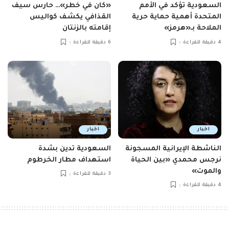
السعودية تؤكد في الأمم
«كان في خطر»… حارس سيف
المتحدة أهمية حماية حرية
القذافي يكشف كواليس
الملاحة بـ«هرمز»
إقامته بالزنتان
4 دقيقة للقراءة
6 دقيقة للقراءة
اخبار
اخبار
الناشطة الإيرانية المسجونة
السعودية تدين بشدة
نرجس محمدي «بين الحياة
استهداف مطار الخرطوم
والموت»
3 دقيقة للقراءة
4 دقيقة للقراءة